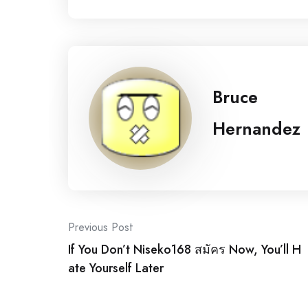
Bruce
Hernandez
Post
Previous Post
If You Don’t Niseko168 สมัคร Now, You’ll H
navigation
ate Yourself Later