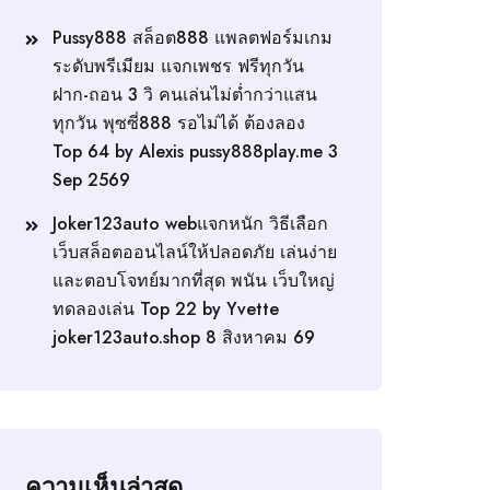
Pussy888 สล็อต888 แพลตฟอร์มเกม
ระดับพรีเมียม แจกเพชร ฟรีทุกวัน
ฝาก-ถอน 3 วิ คนเล่นไม่ต่ำกว่าแสน
ทุกวัน พุซซี่888 รอไม่ได้ ต้องลอง
Top 64 by Alexis pussy888play.me 3
Sep 2569
Joker123auto webแจกหนัก วิธีเลือก
เว็บสล็อตออนไลน์ให้ปลอดภัย เล่นง่าย
และตอบโจทย์มากที่สุด พนัน เว็บใหญ่
ทดลองเล่น Top 22 by Yvette
joker123auto.shop 8 สิงหาคม 69
ความเห็นล่าสุด