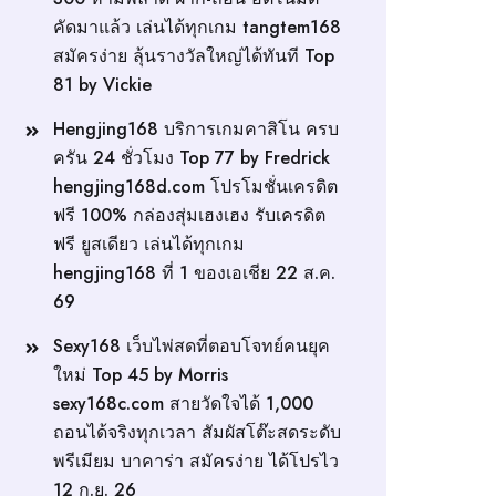
คัดมาแล้ว เล่นได้ทุกเกม tangtem168
สมัครง่าย ลุ้นรางวัลใหญ่ได้ทันที Top
81 by Vickie
Hengjing168 บริการเกมคาสิโน ครบ
ครัน 24 ชั่วโมง Top 77 by Fredrick
hengjing168d.com โปรโมชั่นเครดิต
ฟรี 100% กล่องสุ่มเฮงเฮง รับเครดิต
ฟรี ยูสเดียว เล่นได้ทุกเกม
hengjing168 ที่ 1 ของเอเชีย 22 ส.ค.
69
Sexy168 เว็บไพ่สดที่ตอบโจทย์คนยุค
ใหม่ Top 45 by Morris
sexy168c.com สายวัดใจได้ 1,000
ถอนได้จริงทุกเวลา สัมผัสโต๊ะสดระดับ
พรีเมียม บาคาร่า สมัครง่าย ได้โปรไว
12 ก.ย. 26