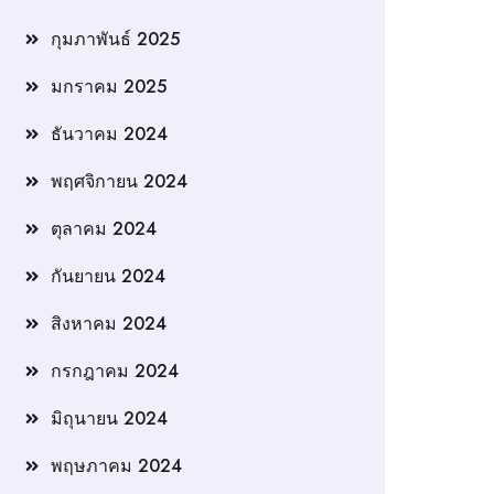
กุมภาพันธ์ 2025
มกราคม 2025
ธันวาคม 2024
พฤศจิกายน 2024
ตุลาคม 2024
กันยายน 2024
สิงหาคม 2024
กรกฎาคม 2024
มิถุนายน 2024
พฤษภาคม 2024