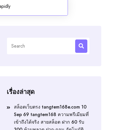
pidly
Search
for:
เรื่องล่าสุด
สล็อตเว็บตรง tangtem168e.com 10
Sep 69 tangtem168 ความพรีเมียมที่
เข้าถึงได้จริง สายสล็อต ฝาก 60 รับ
300 ห้ามพลาด ฝาก-ถอน อัตโนมัติ