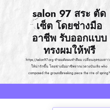
Skip
salon 97 สระ ตัด
to
content
เซ็ต โดยช่างมือ
อาชีพ รับออกแบบ
ทรงผมให้ฟรี
https://salon97.org ทำผมตัดผมทำสีผม เปลี่ยนลุคของสาว
ให้น่ารักขึ้น โดยช่างมืออาชีพจากแวดวงบันเทิง who
composed the groundbreaking piece the rite of spring