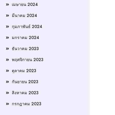
เมษายน 2024
มีนาคม 2024
กุมภาพันธ์ 2024
มกราคม 2024
ธันวาคม 2023
พฤศจิกายน 2023
ตุลาคม 2023
กันยายน 2023
สิงหาคม 2023
กรกฎาคม 2023