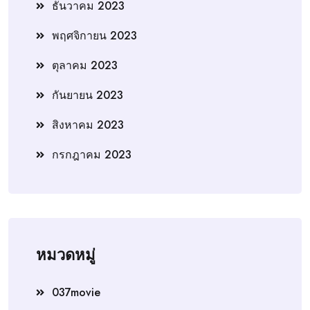
ธันวาคม 2023
พฤศจิกายน 2023
ตุลาคม 2023
กันยายน 2023
สิงหาคม 2023
กรกฎาคม 2023
หมวดหมู่
037movie