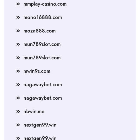
mmplay-casino.com
mono16888.com
moza888.com
mun789slot.com
mun789slot.com
mwin9s.com
nagawaybet.com
nagawaybet.com
nbwin.me
nextgen99.win
nextgen99.win