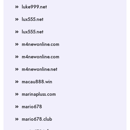
luke999.net
lux555.net
lux555.net
m4newonline.com
m4newonline.com
m4newonline.net
macau888.win
marinapluss.com
mario678
mario678.club