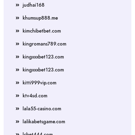
judhai168
khumsup888.me
kimchibetbet.com
kingromans789.com
kingxxxbet123.com
kingxxxbet123.com
kitti999vip.com
ktv4sd.com
lala55-casino.com
lalikabetsgame.com
lcbet444.com