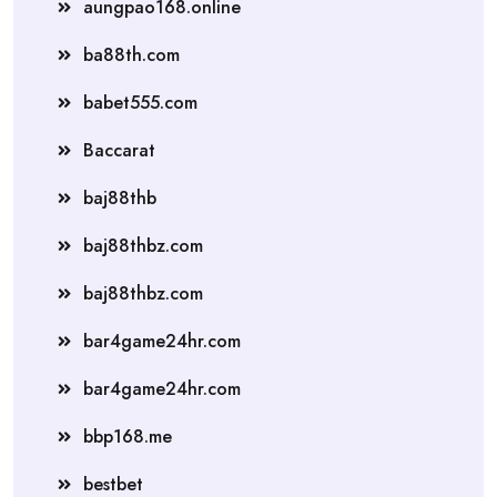
aungpao168.online
ba88th.com
babet555.com
Baccarat
baj88thb
baj88thbz.com
baj88thbz.com
bar4game24hr.com
bar4game24hr.com
bbp168.me
bestbet