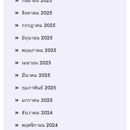
กันยายน 2025
สิงหาคม 2025
กรกฎาคม 2025
มิถุนายน 2025
พฤษภาคม 2025
เมษายน 2025
มีนาคม 2025
กุมภาพันธ์ 2025
มกราคม 2025
ธันวาคม 2024
พฤศจิกายน 2024