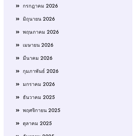
กรกฎาคม 2026
มิถุนายน 2026
พฤษภาคม 2026
เมษายน 2026
มีนาคม 2026
กุมภาพันธ์ 2026
มกราคม 2026
ธันวาคม 2025
พฤศจิกายน 2025
ตุลาคม 2025