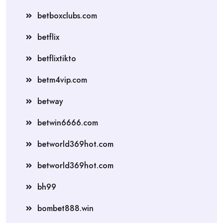
betboxclubs.com
betflix
betflixtikto
betm4vip.com
betway
betwin6666.com
betworld369hot.com
betworld369hot.com
bh99
bombet888.win