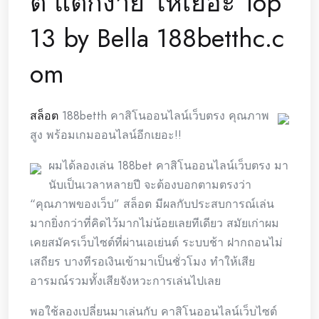
ต แตกง่าย ให้เยอะ Top
13 by Bella 188betthc.c
om
สล็อต
188betth คาสิโนออนไลน์เว็บตรง คุณภาพ
สูง พร้อมเกมออนไลน์อีกเยอะ!!
ผมได้ลองเล่น 188bet คาสิโนออนไลน์เว็บตรง มา
นับเป็นเวลาหลายปี จะต้องบอกตามตรงว่า
“คุณภาพของเว็บ” สล็อต มีผลกับประสบการณ์เล่น
มากยิ่งกว่าที่คิดไว้มากไม่น้อยเลยทีเดียว สมัยเก่าผม
เคยสมัครเว็บไซต์ที่ผ่านเอเย่นต์ ระบบช้า ฝากถอนไม่
เสถียร บางทีรอเงินเข้ามาเป็นชั่วโมง ทำให้เสีย
อารมณ์รวมทั้งเสียจังหวะการเล่นไปเลย
พอใช้ลองเปลี่ยนมาเล่นกับ คาสิโนออนไลน์เว็บไซต์