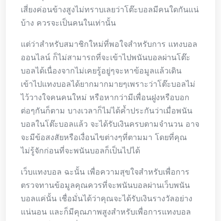
เสี่ยงค่อนข้างสูงไม่ทราบเลยว่าโต๊ะบอลมีคนใดกันแน่
บ้าง ควรจะเป็นคนในเท่านั้น
แต่ว่าสำหรับสมาชิกใหม่ที่พอใจสำหรับการ แทงบอล
ออนไลน์ ก็ไม่สามารถที่จะเข้าไปพนันบอลผ่านโต๊ะ
บอลได้เนื่องจากไม่เคยรู้อยู่ๆจะหาข้อมูลแล้วเดิน
เข้าไปแทงบอลได้ยากมากมายๆเพราะว่าโต๊ะบอลไม่
ไว้วางใจคนคนใหม่ หรือหากว่ามีเพื่อนฝูงหรือบอก
ต่อๆกันก็ตาม บางเวลาก็ไม่ได้ค้ำประกันว่าเมื่อพนัน
บอลในโต๊ะบอลแล้ว จะได้รับเงินครบตามจำนวน อาจ
จะมีข้อสงสัยหรือเงื่อนไขต่างๆที่ตามมา โดยที่คุณ
ไม่รู้จักก่อนที่จะพนันบอลก็เป็นไปได้
เว็บแทงบอล ฉะนั้น เพื่อความสุขใจสำหรับเพื่อการ
ตรวจทานข้อมูลคุณควรที่จะพนันบอลผ่านเว็บพนัน
บอลแค่นั้น เชื่อมั่นได้ว่าคุณจะได้รับเงินรางวัลอย่าง
แน่นอน และก็มีคุณภาพสูงสำหรับเพื่อการแทงบอล