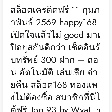
สล็อตเครดิตฟรี 11 กุมภ
าพันธ์ 2569 happy168
เปิดใจแล้วไม่ good มาเ
ปิดยูสกันดีกว่า เช็คอินรั
บทรัพย์ 300 ฝาก – ถอ
น อัตโนมัติ เล่นเสีย จ่า
ยคืน สล็อต168 ทองแพ
งไม่ต้องซื้อ สมาชิกที่นี่ไ
ด้ฟรี Top 93 by Wyatt h