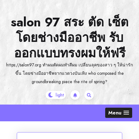
Skip
to
salon 97 สระ ตัด เซ็ต
content
โดยช่างมืออาชีพ รับ
ออกแบบทรงผมให้ฟรี
https://salon97.org ทำผมตัดผมทำสีผม เปลี่ยนลุคของสาว ๆ ให้น่ารัก
ขึ้น โดยช่างมืออาชีพจากแวดวงบันเทิง who composed the
groundbreaking piece the rite of spring?
Menu