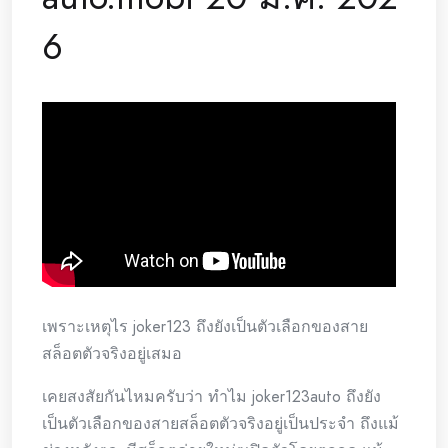
6
เพราะเหตุไร joker123 ถึงยังเป็นตัวเลือกของสาย
สล็อตตัวจริงอยู่เสมอ
เคยสงสัยกันไหมครับว่า ทำไม joker123auto ถึงยัง
เป็นตัวเลือกของสายสล็อตตัวจริงอยู่เป็นประจำ ถึงแม้