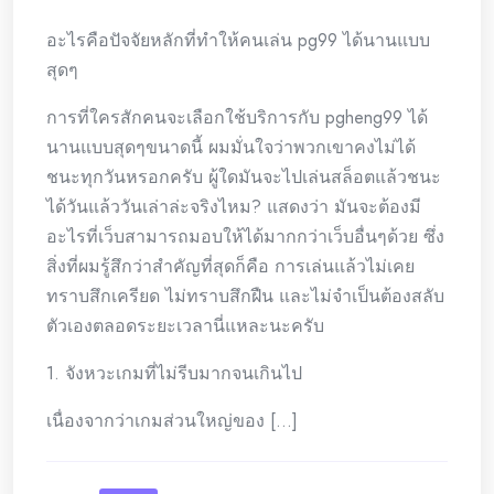
อะไรคือปัจจัยหลักที่ทำให้คนเล่น pg99 ได้นานแบบ
สุดๆ
การที่ใครสักคนจะเลือกใช้บริการกับ pgheng99 ได้
นานแบบสุดๆขนาดนี้ ผมมั่นใจว่าพวกเขาคงไม่ได้
ชนะทุกวันหรอกครับ ผู้ใดมันจะไปเล่นสล็อตแล้วชนะ
ได้วันแล้ววันเล่าล่ะจริงไหม? แสดงว่า มันจะต้องมี
อะไรที่เว็บสามารถมอบให้ได้มากกว่าเว็บอื่นๆด้วย ซึ่ง
สิ่งที่ผมรู้สึกว่าสำคัญที่สุดก็คือ การเล่นแล้วไม่เคย
ทราบสึกเครียด ไม่ทราบสึกฝืน และไม่จำเป็นต้องสลับ
ตัวเองตลอดระยะเวลานี่แหละนะครับ
1. จังหวะเกมที่ไม่รีบมากจนเกินไป
เนื่องจากว่าเกมส่วนใหญ่ของ [...]