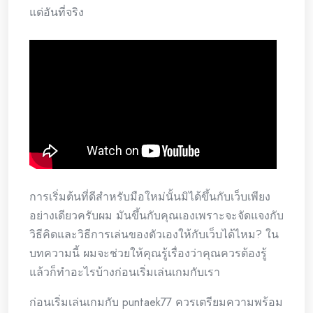
แต่อันที่จริง
การเริ่มต้นที่ดีสำหรับมือใหม่นั้นมิได้ขึ้นกับเว็บเพียง
อย่างเดียวครับผม มันขึ้นกับคุณเองเพราะจะจัดแจงกับ
วิธีคิดและวิธีการเล่นของตัวเองให้กับเว็บได้ไหม? ใน
บทความนี้ ผมจะช่วยให้คุณรู้เรื่องว่าคุณควรต้องรู้
แล้วก็ทำอะไรบ้างก่อนเริ่มเล่นเกมกับเรา
ก่อนเริ่มเล่นเกมกับ puntaek77 ควรเตรียมความพร้อม