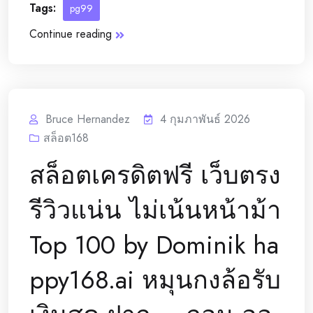
Tags:
pg99
Continue reading
Bruce Hernandez
4 กุมภาพันธ์ 2026
สล็อต168
สล็อตเครดิตฟรี เว็บตรง
รีวิวแน่น ไม่เน้นหน้าม้า
Top 100 by Dominik ha
ppy168.ai หมุนกงล้อรับ