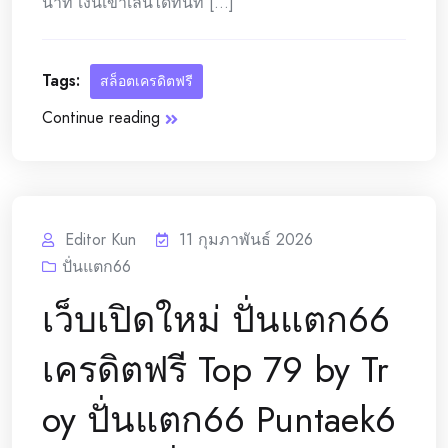
นาที เงินเข้าเล่นได้ทันที [...]
Tags:
สล็อตเครดิตฟรี
Continue reading
Editor Kun
11 กุมภาพันธ์ 2026
ปั่นแตก66
เว็บเปิดใหม่ ปั่นแตก66
เครดิตฟรี Top 79 by Tr
oy ปั่นแตก66 Puntaek6