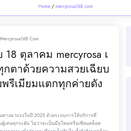
Home
/
mercyrosa168.com
Mercyrosa168.com
บบ 18 ตุลาคม mercyrosa เ
้าทุกตาด้วยความสวยเฉียบ
พรีเมียมแตกทุกค่ายดัง
เดินทางมาแรงในปี 2025 ด้วยระบบการให้บริการที่
ผู้เล่นทุกระดับ ไม่ว่าจะเป็นมือใหม่หรือเซียนสล็อต