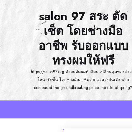
Skip
salon 97 สระ ตัด
to
content
เซ็ต โดยช่างมือ
อาชีพ รับออกแบบ
ทรงผมให้ฟรี
https://salon97.org ทำผมตัดผมทำสีผม เปลี่ยนลุคของสาว
ให้น่ารักขึ้น โดยช่างมืออาชีพจากแวดวงบันเทิง who
composed the groundbreaking piece the rite of spring