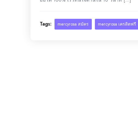
Tags:
mercyrosa สมัคร
mercyrosa เครดิตฟรี