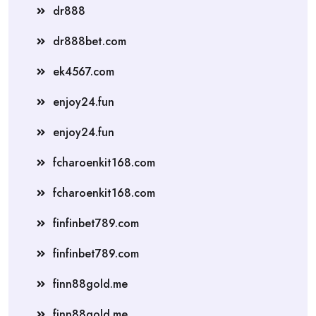
dr888
dr888bet.com
ek4567.com
enjoy24.fun
enjoy24.fun
fcharoenkit168.com
fcharoenkit168.com
finfinbet789.com
finfinbet789.com
finn88gold.me
finn88gold.me