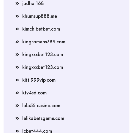
judhai168
khumsup888.me
kimchibetbet.com
kingromans789.com
kingxxxbet123.com
kingxxxbet123.com
kitti999vip.com
ktv4sd.com
lala55-casino.com
lalikabetsgame.com
lcbet444.com