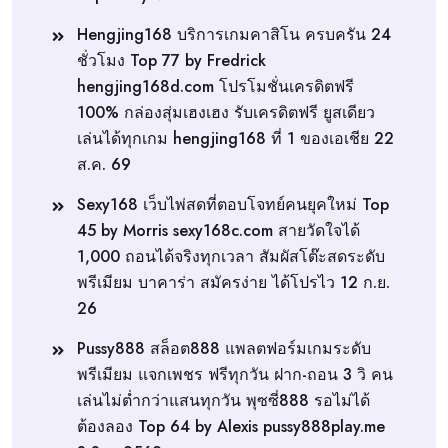
Hengjing168 บริการเกมคาสิโน ครบครัน 24
ชั่วโมง Top 77 by Fredrick
hengjing168d.com โปรโมชั่นเครดิตฟรี
100% กล่องสุ่มเฮงเฮง รับเครดิตฟรี ยูสเดียว
เล่นได้ทุกเกม hengjing168 ที่ 1 ของเอเชีย 22
ส.ค. 69
Sexy168 เว็บไพ่สดที่ตอบโจทย์คนยุคใหม่ Top
45 by Morris sexy168c.com สายวัดใจได้
1,000 ถอนได้จริงทุกเวลา สัมผัสโต๊ะสดระดับ
พรีเมียม บาคาร่า สมัครง่าย ได้โปรไว 12 ก.ย.
26
Pussy888 สล็อต888 แพลตฟอร์มเกมระดับ
พรีเมียม แจกเพชร ฟรีทุกวัน ฝาก-ถอน 3 วิ คน
เล่นไม่ต่ำกว่าแสนทุกวัน พุซซี่888 รอไม่ได้
ต้องลอง Top 64 by Alexis pussy888play.me