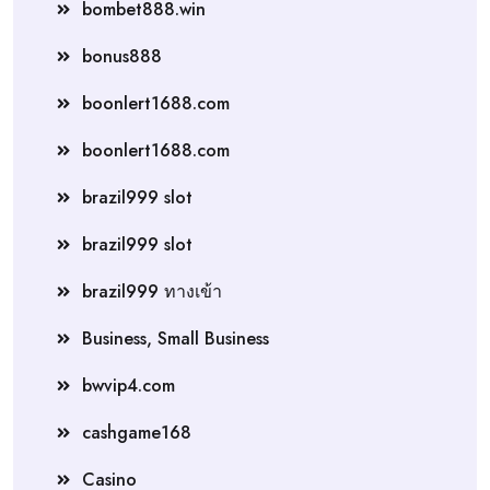
bombet888.win
bonus888
boonlert1688.com
boonlert1688.com
brazil999 slot
brazil999 slot
brazil999 ทางเข้า
Business, Small Business
bwvip4.com
cashgame168
Casino