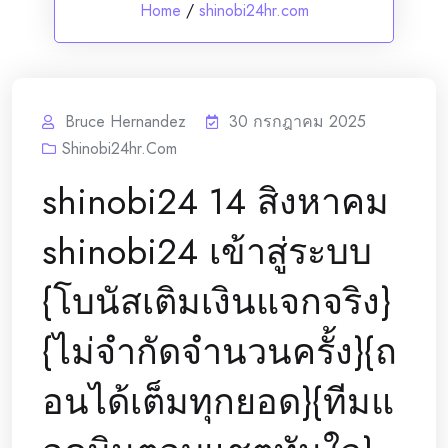
Home
/
shinobi24hr.com
Bruce Hernandez
30 กรกฎาคม 2025
Shinobi24hr.com
shinobi24 14 สิงหาคม
shinobi24 เข้าสู่ระบบ
{โบนัสเติมเงินแจกจริง}
{ไม่จำกัดจำนวนครั้ง}{ถ
อนได้เต็มทุกยอด}{ทีมแ