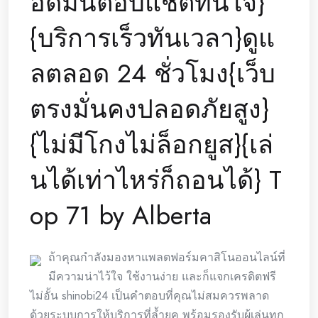
อดมินตอบแชตทันใจ}
{บริการเร็วทันเวลา}ดูแ
ลตลอด 24 ชั่วโมง{เว็บ
ตรงมั่นคงปลอดภัยสูง}
{ไม่มีโกงไม่ล็อกยูส}{เล่
นได้เท่าไหร่ก็ถอนได้} T
op 71 by Alberta
ถ้าคุณกำลังมองหาแพลตฟอร์มคาสิโนออนไลน์ที่
มีความน่าไว้ใจ ใช้งานง่าย และก็แจกเครดิตฟรี
ไม่อั้น shinobi24 เป็นคำตอบที่คุณไม่สมควรพลาด
ด้วยระบบการให้บริการที่ล้ำยุค พร้อมรองรับผู้เล่นทุก