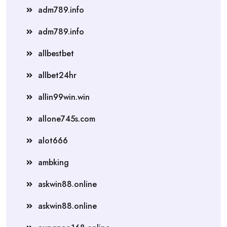
adm789.info
adm789.info
allbestbet
allbet24hr
allin99win.win
allone745s.com
alot666
ambking
askwin88.online
askwin88.online