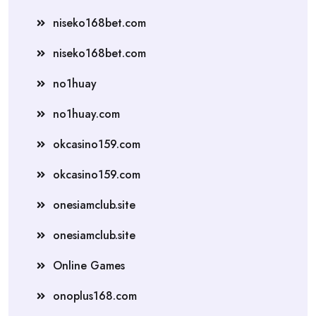
niseko168bet.com
niseko168bet.com
no1huay
no1huay.com
okcasino159.com
okcasino159.com
onesiamclub.site
onesiamclub.site
Online Games
onoplus168.com