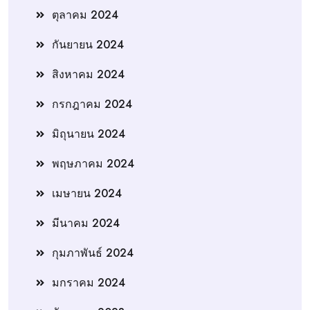
ตุลาคม 2024
กันยายน 2024
สิงหาคม 2024
กรกฎาคม 2024
มิถุนายน 2024
พฤษภาคม 2024
เมษายน 2024
มีนาคม 2024
กุมภาพันธ์ 2024
มกราคม 2024