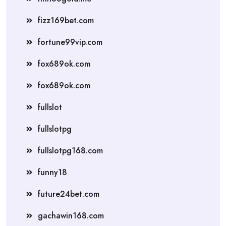
fizz169bet.com
fortune99vip.com
fox689ok.com
fox689ok.com
fullslot
fullslotpg
fullslotpg168.com
funny18
future24bet.com
gachawin168.com