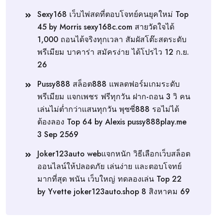
Sexy168 เว็บไพ่สดที่ตอบโจทย์คนยุคใหม่ Top
45 by Morris sexy168c.com สายวัดใจได้
1,000 ถอนได้จริงทุกเวลา สัมผัสโต๊ะสดระดับ
พรีเมียม บาคาร่า สมัครง่าย ได้โปรไว 12 ก.ย.
26
Pussy888 สล็อต888 แพลตฟอร์มเกมระดับ
พรีเมียม แจกเพชร ฟรีทุกวัน ฝาก-ถอน 3 วิ คน
เล่นไม่ต่ำกว่าแสนทุกวัน พุซซี่888 รอไม่ได้
ต้องลอง Top 64 by Alexis pussy888play.me
3 Sep 2569
Joker123auto webแจกหนัก วิธีเลือกเว็บสล็อต
ออนไลน์ให้ปลอดภัย เล่นง่าย และตอบโจทย์
มากที่สุด พนัน เว็บใหญ่ ทดลองเล่น Top 22
by Yvette joker123auto.shop 8 สิงหาคม 69