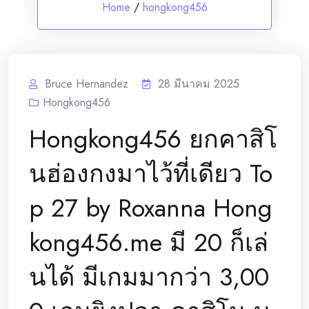
Home
/
hongkong456
Bruce Hernandez
28 มีนาคม 2025
Hongkong456
Hongkong456 ยกคาสิโ
นฮ่องกงมาไว้ที่เดียว To
p 27 by Roxanna Hong
kong456.me มี 20 ก็เล่
นได้ มีเกมมากว่า 3,00