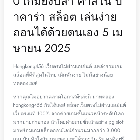
0 เกมยิงปลา คาสิโน บ
าคาร่า สล็อต เล่นง่าย
ถอนได้ด้วยตนเอง 5 เม
ษายน 2025
Hongkong456 เว็บตรงไม่ผ่านเอเย่นต์ แหล่งรวมเกม
สล็อตที่ดีที่สุดในไทย เดิมพันง่าย ไม่มีอย่างน้อย
ทดลองเลย!
หากคุณไม่อยากคลาดโอกาสดีๆล่ะก็ มาทดลอง
hongkong456 กันได้เลย! สล็อตเว็บตรงไม่ผ่านเอเย่นต์
เว็บตรงแท้ 100% จากค่ายเกมชั้นแนวหน้าระดับโลก
มากมายก่ายกอง นำโดยค่ายเกมชั้นนำอย่าง pg slot
มาพร้อมเกมสล็อตออนไลน์จำนวนมากกว่า 3,000
เกม บันเทิงใจกับเกมเยอะแยะได้ทุกๆวัน รับเครดิตฟรี