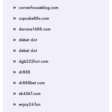
cornerhouseblog.com
cupcake88x.com
daruma1688.com
debet slot
debet slot
dgb222hot.com
dr888
dr888bet.com
ek4567.com
enjoy24.fun