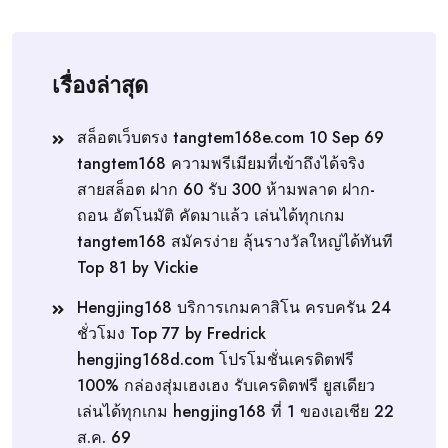
เรื่องล่าสุด
สล็อตเว็บตรง tangtem168e.com 10 Sep 69
tangtem168 ความพรีเมียมที่เข้าถึงได้จริง
สายสล็อต ฝาก 60 รับ 300 ห้ามพลาด ฝาก-
ถอน อัตโนมัติ คัดมาแล้ว เล่นได้ทุกเกม
tangtem168 สมัครง่าย ลุ้นรางวัลใหญ่ได้ทันที
Top 81 by Vickie
Hengjing168 บริการเกมคาสิโน ครบครัน 24
ชั่วโมง Top 77 by Fredrick
hengjing168d.com โปรโมชั่นเครดิตฟรี
100% กล่องสุ่มเฮงเฮง รับเครดิตฟรี ยูสเดียว
เล่นได้ทุกเกม hengjing168 ที่ 1 ของเอเชีย 22
ส.ค. 69