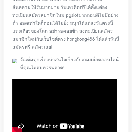
ล้นหลามให้รับมากมาย รับเครดิตฟรีได้ตั้งแต่ลง
ทะเบียนสมัครสมาชิกใหม่ pgslotฝากถอนดีไม่มีอย่าง
ต่ำ ยอดเท่าใดก็ถอนได้ไม่ยั้ง สนุกได้แต่ละวันตรงนี้
แห่งเดียวของโลก อย่ารอคอยช้า ลงทะเบียนสมัคร
สมาชิกใหม่กับเว็บไซต์ตรง hongkong456 ได้แล้ววันนี้
สมัครฟรี สมัครเลย!
จัดเต็มทุกเรื่องน่าสนใจเกี่ยวกับเกมสล็อตออนไลน์
ที่คุณไม่สมควรพลาด!