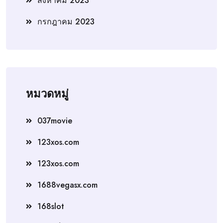
สิงหาคม 2023
กรกฎาคม 2023
หมวดหมู่
037movie
123xos.com
123xos.com
1688vegasx.com
168slot