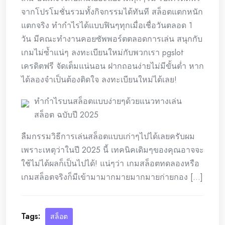
จากโปรโมชั่นรวมทั้งกิจกรรมได้ทันที สล็อตแตกหนัก
แตกจริง ทำกำไรได้แบบฟินๆทุกเมื่อเชื่อวันตลอด 1
วัน มีคณะทำงานคอยซัพพอร์ตตลอดการเล่น สนุกกับ
เกมไม่ซ้ำแน่ๆ ลงทะเบียนใหม่กับพวกเรา pgslot
เครดิตฟรี จัดเต็มแน่นอน ฝากถอนง่ายไม่มีขั้นต่ำ หาก
ได้ลองจำเป็นต้องติดใจ ลงทะเบียนใหม่ได้เลย!
ทำกำไรบนสล็อตแบบง่ายๆด้วยแนวทางเล่น
สล็อต ฉบับปี 2025
ลืมกรรมวิธีการเล่นสล็อตแบบเก่าๆไปได้เลยครับผม
เพราะเหตุว่าในปี 2025 นี้ เทคนิคเดิมๆของคุณอาจจะ
ใช้ไม่ได้ผลก็เป็นไปได้! แน่ๆว่า เกมสล็อตทดลองหรือ
เกมสล็อตจริงก็มีเข้ามามากมายมากมายก่ายกอง [...]
Tags:
สล็อต