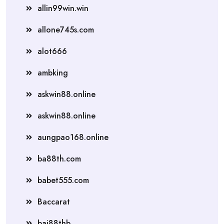
allin99win.win
allone745s.com
alot666
ambking
askwin88.online
askwin88.online
aungpao168.online
ba88th.com
babet555.com
Baccarat
baj88thb