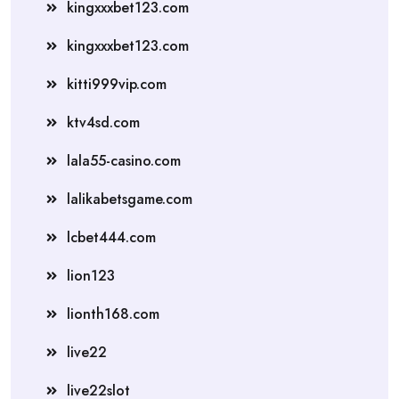
kingxxxbet123.com
kingxxxbet123.com
kitti999vip.com
ktv4sd.com
lala55-casino.com
lalikabetsgame.com
lcbet444.com
lion123
lionth168.com
live22
live22slot