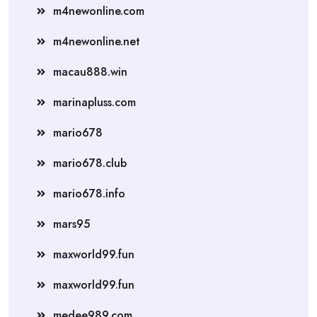
m4newonline.com
m4newonline.net
macau888.win
marinapluss.com
mario678
mario678.club
mario678.info
mars95
maxworld99.fun
maxworld99.fun
medee989.com