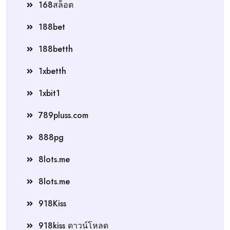
168สล็อต
188bet
188betth
1xbetth
1xbit1
789pluss.com
888pg
8lots.me
8lots.me
918Kiss
918kiss ดาวน์โหลด