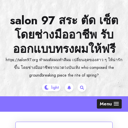
Skip
to
salon 97 สระ ตัด เซ็ต
content
โดยช่างมืออาชีพ รับ
ออกแบบทรงผมให้ฟรี
https://salon97.org ทำผมตัดผมทำสีผม เปลี่ยนลุคของสาว ๆ ให้น่ารัก
ขึ้น โดยช่างมืออาชีพจากแวดวงบันเทิง who composed the
groundbreaking piece the rite of spring?
Menu