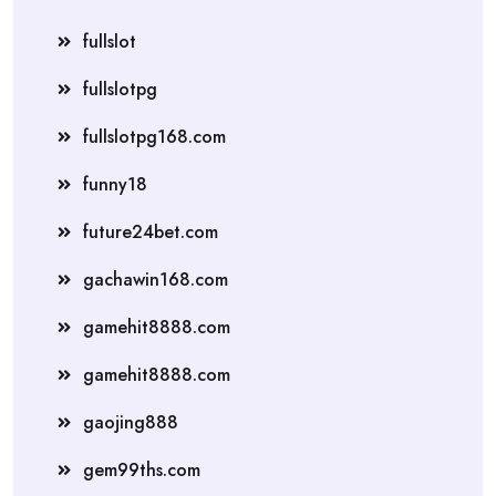
fullslot
fullslotpg
fullslotpg168.com
funny18
future24bet.com
gachawin168.com
gamehit8888.com
gamehit8888.com
gaojing888
gem99ths.com