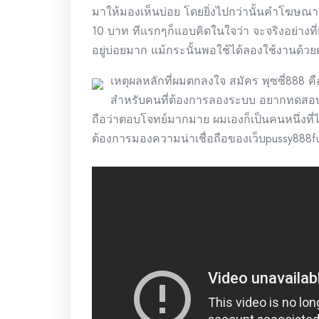
มาให้มองเห็นบ่อย โดยยิ่งไปกว่านั้นคำโฆษณา
10 บาท ทีแรกๆก็แอบคิดในใจว่า จะจริงอย่างที่
อยู่บ่อยมาก แม้กระนั้นพอใช้ได้ลองใช้งานด้
เหตุผลหลักที่ผมตกลงใจ สมัคร พุซซี่888 คื
สำหรับคนที่ต้องการลองระบบ อยากทดสอ
ถือว่าตอบโจทย์มากมาย ผมเองก็เป็นคนหนึ่งที่ไ
ต้องการมองความน่าเชื่อถือของเว็บpussy888f