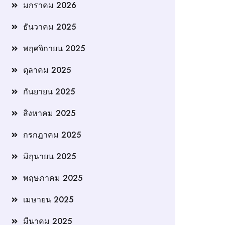
มกราคม 2026
ธันวาคม 2025
พฤศจิกายน 2025
ตุลาคม 2025
กันยายน 2025
สิงหาคม 2025
กรกฎาคม 2025
มิถุนายน 2025
พฤษภาคม 2025
เมษายน 2025
มีนาคม 2025