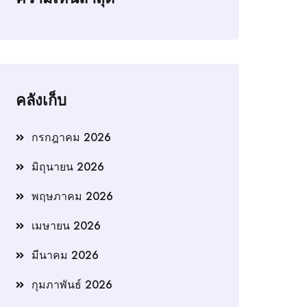
คลังเก็บ
กรกฎาคม 2026
มิถุนายน 2026
พฤษภาคม 2026
เมษายน 2026
มีนาคม 2026
กุมภาพันธ์ 2026