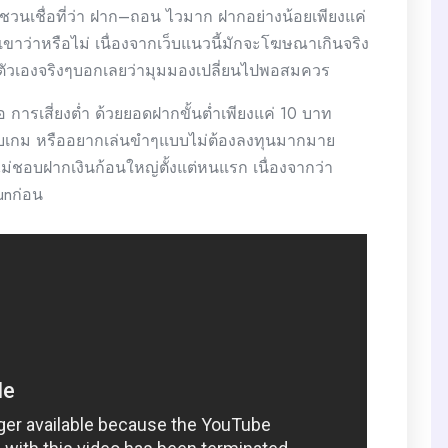
ชวนเชื่อที่ว่า ฝาก–ถอน ไวมาก ฝากอย่างน้อยเพียงแค่
เขาว่าหรือไม่ เนื่องจากเว็บแนวนี้มักจะโฆษณาเกินจริง
วยตัวเองจริงๆบอกเลยว่ามุมมองเปลี่ยนไปพอสมควร
อ การเสี่ยงต่ำ ด้วยยอดฝากขั้นต่ำเพียงแค่ 10 บาท
บเกม หรืออยากเล่นขำๆแบบไม่ต้องลงทุนมากมาย
ม่ชอบฝากเงินก้อนใหญ่ตั้งแต่หนแรก เนื่องจากว่า
unก่อน