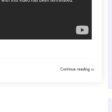
Continue reading