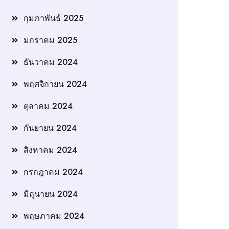
กุมภาพันธ์ 2025
มกราคม 2025
ธันวาคม 2024
พฤศจิกายน 2024
ตุลาคม 2024
กันยายน 2024
สิงหาคม 2024
กรกฎาคม 2024
มิถุนายน 2024
พฤษภาคม 2024