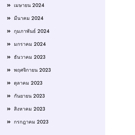
เมษายน 2024
มีนาคม 2024
กุมภาพันธ์ 2024
มกราคม 2024
ธันวาคม 2023
พฤศจิกายน 2023
ตุลาคม 2023
กันยายน 2023
สิงหาคม 2023
กรกฎาคม 2023