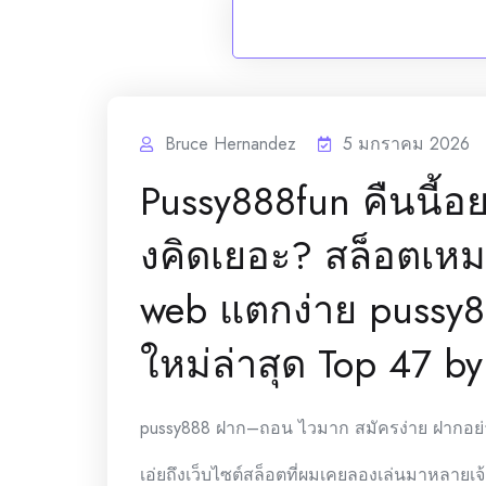
Bruce Hernandez
5 มกราคม 2026
Pussy888fun คืนนี้อย
งคิดเยอะ? สล็อตเห
web แตกง่าย pussy88
ใหม่ล่าสุด Top 47 b
pussy888 ฝาก–ถอน ไวมาก สมัครง่าย ฝากอย่างต
เอ่ยถึงเว็บไซต์สล็อตที่ผมเคยลองเล่นมาหลายเจ้