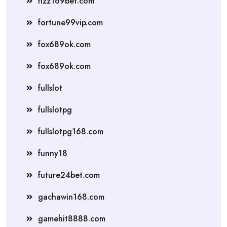
fizz169bet.com
fortune99vip.com
fox689ok.com
fox689ok.com
fullslot
fullslotpg
fullslotpg168.com
funny18
future24bet.com
gachawin168.com
gamehit8888.com