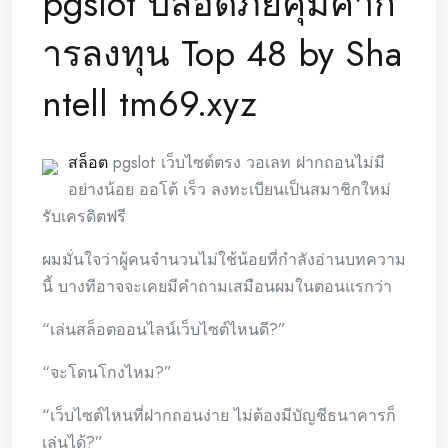
pgslot ปลอดภัยคุ้มค่าก
ารลงทุน Top 48 by Sha
ntell tm69.xyz
สล็อต
pgslot เว็บไซต์ตรง วอเลท ฝากถอนไม่มี
อย่างน้อย ออโต้ เร็ว ลงทะเบียนเป็นสมาชิกใหม่
รับเครดิตฟรี
ผมมั่นใจว่าผู้คนจำนวนไม่ใช้น้อยที่กำลังอ่านบทความ
นี้ บางทีอาจจะเคยมีคำถามเสมือนผมในตอนแรกว่า
“เล่นสล็อตออนไลน์เว็บไซต์ไหนดี?”
“จะโดนโกงไหม?”
“เว็บไซต์ไหนที่ฝากถอนง่าย ไม่ต้องมีบัญชีธนาคารก็
เล่นได้?”