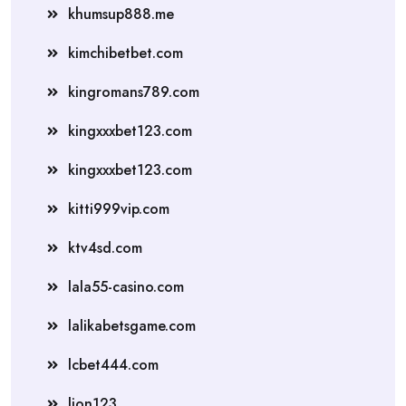
khumsup888.me
kimchibetbet.com
kingromans789.com
kingxxxbet123.com
kingxxxbet123.com
kitti999vip.com
ktv4sd.com
lala55-casino.com
lalikabetsgame.com
lcbet444.com
lion123