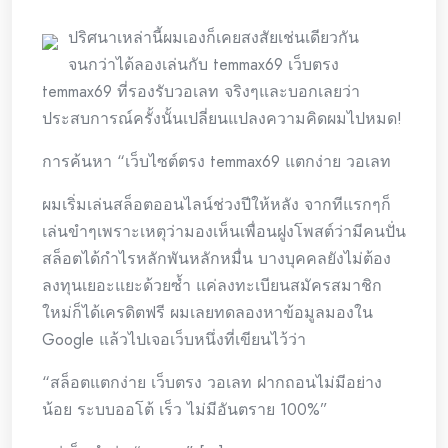
ปริศนาเหล่านี้ผมเองก็เคยสงสัยเช่นเดียวกัน
จนกว่าได้ลองเล่นกับ temmax69 เว็บตรง
temmax69 ที่รองรับวอเลท จริงๆและบอกเลยว่า
ประสบการณ์ครั้งนั้นเปลี่ยนแปลงความคิดผมไปหมด!
การค้นหา “เว็บไซต์ตรง temmax69 แตกง่าย วอเลท
ผมเริ่มเล่นสล็อตออนไลน์ช่วงปีให้หลัง จากทีแรกๆก็
เล่นขำๆเพราะเหตุว่ามองเห็นเพื่อนฝูงโพสต์ว่ามีคนปั่น
สล็อตได้กำไรหลักพันหลักหมื่น บางบุคคลยังไม่ต้อง
ลงทุนเยอะแยะด้วยซ้ำ แค่ลงทะเบียนสมัครสมาชิก
ใหม่ก็ได้เครดิตฟรี ผมเลยทดลองหาข้อมูลมองใน
Google แล้วไปเจอเว็บหนึ่งที่เขียนไว้ว่า
“สล็อตแตกง่าย เว็บตรง วอเลท ฝากถอนไม่มีอย่าง
น้อย ระบบออโต้ เร็ว ไม่มีอันตราย 100%”