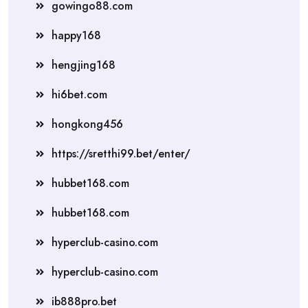
gowingo88.com
happy168
hengjing168
hi6bet.com
hongkong456
https://sretthi99.bet/enter/
hubbet168.com
hubbet168.com
hyperclub-casino.com
hyperclub-casino.com
ib888pro.bet