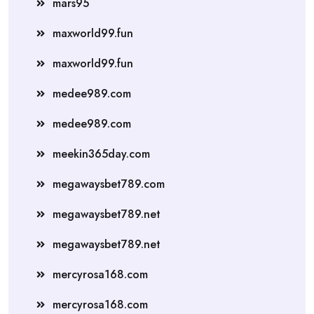
mars95
maxworld99.fun
maxworld99.fun
medee989.com
medee989.com
meekin365day.com
megawaysbet789.com
megawaysbet789.net
megawaysbet789.net
mercyrosa168.com
mercyrosa168.com