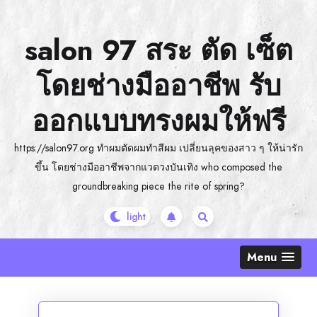
Skip
to
salon 97 สระ ตัด เซ็ต
content
โดยช่างมืออาชีพ รับ
ออกแบบทรงผมให้ฟรี
https://salon97.org ทำผมตัดผมทำสีผม เปลี่ยนลุคของสาว ๆ ให้น่ารัก
ขึ้น โดยช่างมืออาชีพจากแวดวงบันเทิง who composed the
groundbreaking piece the rite of spring?
Menu