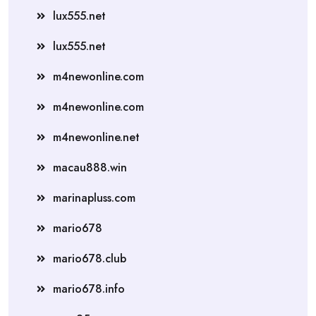
lux555.net
lux555.net
m4newonline.com
m4newonline.com
m4newonline.net
macau888.win
marinapluss.com
mario678
mario678.club
mario678.info