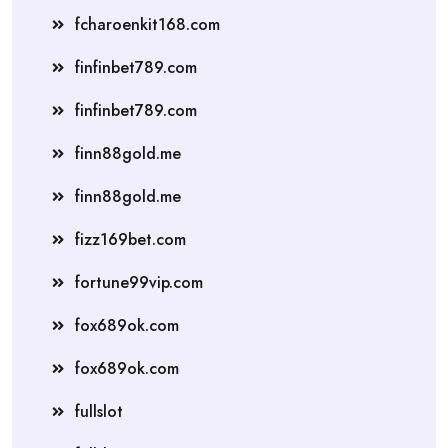
fcharoenkit168.com
finfinbet789.com
finfinbet789.com
finn88gold.me
finn88gold.me
fizz169bet.com
fortune99vip.com
fox689ok.com
fox689ok.com
fullslot