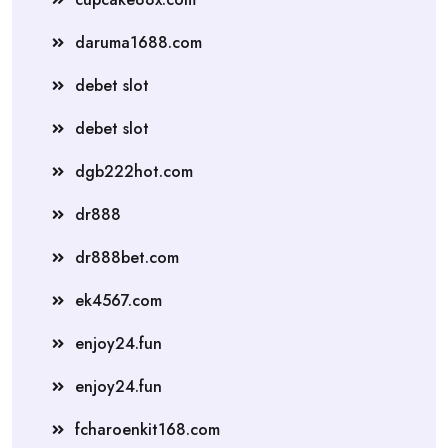
daruma1688.com
debet slot
debet slot
dgb222hot.com
dr888
dr888bet.com
ek4567.com
enjoy24.fun
enjoy24.fun
fcharoenkit168.com