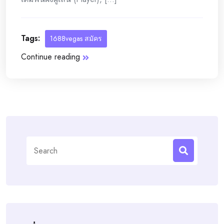
Tags:
1688vegas สมัคร
Continue reading
Search
for: