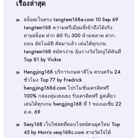
เรื่องล่าสุด
สล็อตเว็บตรง tangtem168e.com 10 Sep 69
tangtem168 ความพรีเมียมที่เข้าถึงได้จริง
สายสล็อต ฝาก 60 รับ 300 ห้ามพลาด ฝาก-
ถอน อัตโนมัติ คัดมาแล้ว เล่นได้ทุกเกม
tangtem168 สมัครง่าย ลุ้นรางวัลใหญ่ได้ทันที
Top 81 by Vickie
Hengjing168 บริการเกมคาสิโน ครบครัน 24
ชั่วโมง Top 77 by Fredrick
hengjing168d.com โปรโมชั่นเครดิตฟรี
100% กล่องสุ่มเฮงเฮง รับเครดิตฟรี ยูสเดียว
เล่นได้ทุกเกม hengjing168 ที่ 1 ของเอเชีย 22
ส.ค. 69
Sexy168 เว็บไพ่สดที่ตอบโจทย์คนยุคใหม่ Top
45 by Morris sexy168c.com สายวัดใจได้