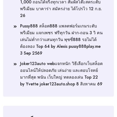
1,000 ถอนได้จริงทุกเวลา สัมผัสโต๊ะสดระดับ
พรีเมียม บาคาร่า สมัครง่าย ได้โปรไว 12 ก.ย.
26
Pussy888 สล็อต888 แพลตฟอร์มเกมระดับ
พรีเมียม แจกเพชร ฟรีทุกวัน ฝาก-ถอน 3 วิ คน
เล่นไม่ต่ำกว่าแสนทุกวัน พุซซี่888 รอไม่ได้
ต้องลอง Top 64 by Alexis pussy888play.me
3 Sep 2569
Joker123auto webแจกหนัก วิธีเลือกเว็บสล็อต
ออนไลน์ให้ปลอดภัย เล่นง่าย และตอบโจทย์
มากที่สุด พนัน เว็บใหญ่ ทดลองเล่น Top 22
by Yvette joker123auto.shop 8 สิงหาคม 69