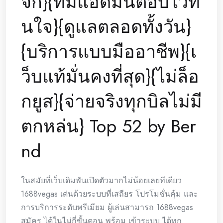
จิก}{ทีมแอดมินตอบไวทั
นใจ}{ดูแลตลอดทั้งวัน}
{บริการแบบมืออาชีพ}{เ
ว็บแท้มั่นคงที่สุด}{ไม่ล็อ
กยูส}{จ่ายจริงทุกบิลไม่มี
ตกหล่น} Top 52 by Ber
nd
ในสมัยที่เว็บเดิมพันเปิดตัวมากไม่น้อยเลยทีเดียว
1688vegas เด่นด้วยระบบที่เสถียร โปรโมชั่นคุ้ม และ
การบริการระดับพรีเมียม ผู้เล่นสามารถ 1688vegas
สมัคร ได้ในไม่กี่ขั้นตอน พร้อม เข้าระบบ ได้ทุก