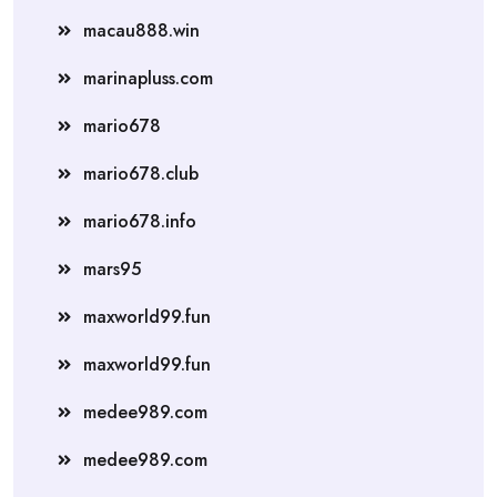
macau888.win
marinapluss.com
mario678
mario678.club
mario678.info
mars95
maxworld99.fun
maxworld99.fun
medee989.com
medee989.com