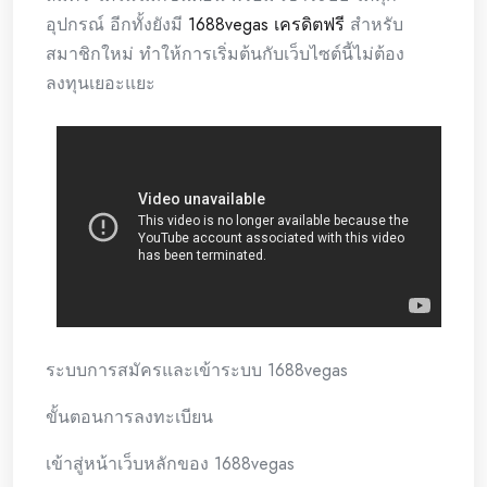
อุปกรณ์ อีกทั้งยังมี
1688vegas เครดิตฟรี
สำหรับ
สมาชิกใหม่ ทำให้การเริ่มต้นกับเว็บไซต์นี้ไม่ต้อง
ลงทุนเยอะแยะ
ระบบการสมัครและเข้าระบบ 1688vegas
ขั้นตอนการลงทะเบียน
เข้าสู่หน้าเว็บหลักของ 1688vegas