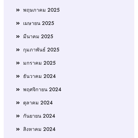
พฤษภาคม 2025
เมษายน 2025
มีนาคม 2025
กุมภาพันธ์ 2025
มกราคม 2025
ธันวาคม 2024
พฤศจิกายน 2024
ตุลาคม 2024
กันยายน 2024
สิงหาคม 2024