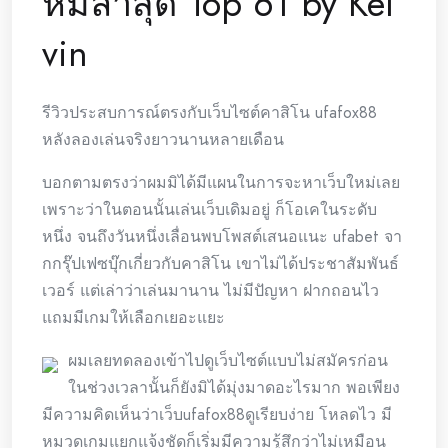
หม่ล่าสุด Top 61 by Kel
vin
รีวิวประสบการณ์ตรงกับเว็บไซต์คาสิโน ufafox88
หลังลองเล่นจริงยาวนานหลายเดือน
บอกตามตรงว่าผมมิได้มีแผนในการจะหาเว็บใหม่เลย
เพราะว่าในตอนนั้นเล่นเว็บเดิมอยู่ ก็โอเคในระดับ
หนึ่ง จนถึงวันหนึ่งเลื่อนพบโพสต์เสนอแนะ ufabet จา
กกรุ๊ปเฟซบุ๊กเกี่ยวกับคาสิโน เขาไม่ได้ประชาสัมพันธ์
เวอร์ แต่เล่าว่าเล่นมานาน ไม่มีปัญหา ฝากถอนไว
แถมมีเกมให้เลือกเยอะแยะ
ผมเลยทดลองเข้าไปดูเว็บไซต์แบบไม่สมัครก่อน
ในช่วงเวลานั้นก็ยังมิได้มุ่งมาดอะไรมาก พอเพียง
มีความคิดเห็นว่าเว็บufafox88ดูเรียบง่าย โหลดไว มี
หมวดเกมแยกแจ้งชัดก็เริ่มมีความรู้สึกว่าไม่เหมือน