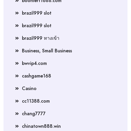
boonlert1688.com
brazil999 slot
brazil999 slot
brazil999 ทางเข้า
Business, Small Business
bwvip4.com
cashgame168
Casino
cc11388.com
chang7777
chinatown888.win