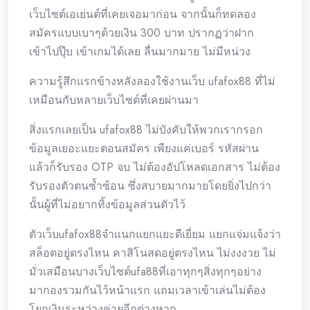
เว็บไซต์เอเย่นต์ที่เคยเจอมาก่อน จากนั้นก็ทดลอง
สมัครแบบเบาๆด้วยเงิน 300 บาท ปรากฏว่าฝาก
เข้าไปปุ๊บ เข้าเกมได้เลย ลื่นมากมาย ไม่มีหน่วง
ความรู้สึกแรกข้างหลังลองใช้งานเว็บ ufafox88 ที่ไม่
เหมือนกับหลายเว็บไซต์ที่เคยผ่านมา
สิ่งแรกเลยเป็น ufafox88 ไม่บังคับให้พวกเรากรอก
ข้อมูลเยอะแยะตอนสมัคร เพียงแค่เบอร์ รหัสผ่าน
แล้วก็รับรอง OTP จบ ไม่ต้องอัปโหลดเอกสาร ไม่ต้อง
รับรองตัวตนซ้ำซ้อน ซึ่งสบายมากมายโดยยิ่งไปกว่า
นั้นผู้ที่ไม่อยากทิ้งข้อมูลส่วนตัวไว้
ตัวเว็บufafox88จำแนกแยกแยะดีเยี่ยม แยกแจ่มแจ้งว่า
สล็อตอยู่ตรงไหน คาสิโนสดอยู่ตรงไหน ไม่งงงวย ไม่
มั่วเสมือนบางเว็บไซต์ufa88ที่เอาทุกๆสิ่งทุกๆอย่าง
มากองรวมกันไว้หน้าแรก แถมเวลาเข้าเล่นไม่ต้อง
โยกเงินระหว่างค่ายอีกต่างหาก