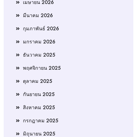
เมษายน 2026
มีนาคม 2026
กุมภาพันธ์ 2026
มกราคม 2026
ธันวาคม 2025
พฤศจิกายน 2025
ตุลาคม 2025
กันยายน 2025
สิงหาคม 2025
กรกฎาคม 2025
มิถุนายน 2025