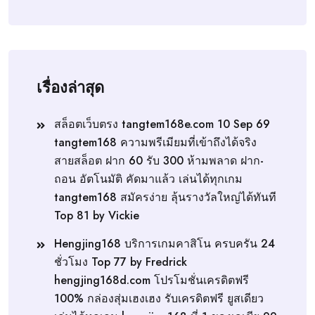
เรื่องล่าสุด
สล็อตเว็บตรง tangtem168e.com 10 Sep 69
tangtem168 ความพรีเมียมที่เข้าถึงได้จริง
สายสล็อต ฝาก 60 รับ 300 ห้ามพลาด ฝาก-
ถอน อัตโนมัติ คัดมาแล้ว เล่นได้ทุกเกม
tangtem168 สมัครง่าย ลุ้นรางวัลใหญ่ได้ทันที
Top 81 by Vickie
Hengjing168 บริการเกมคาสิโน ครบครัน 24
ชั่วโมง Top 77 by Fredrick
hengjing168d.com โปรโมชั่นเครดิตฟรี
100% กล่องสุ่มเฮงเฮง รับเครดิตฟรี ยูสเดียว