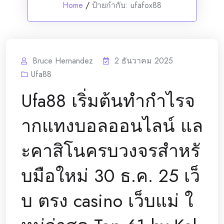
Home
/
ป้ายกำกับ:
ufafox88
Bruce Hernandez
2 ธันวาคม 2025
Ufa88
Ufa88 เริ่มต้นทำกำไรจ
ากแทงบอลออนไลน์ แล
ะคาสิโนครบวงจรสำหรั
บมือใหม่ 30 ธ.ค. 25 เว็
บ ตรง casino เว็บแม่ ใ