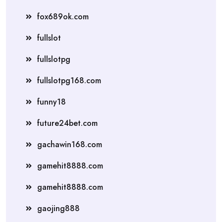
fox689ok.com
fullslot
fullslotpg
fullslotpg168.com
funny18
future24bet.com
gachawin168.com
gamehit8888.com
gamehit8888.com
gaojing888