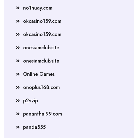
no1huay.com
okcasino159.com
okcasino159.com
onesiamclub.site
onesiamclub.site
Online Games
onoplus168.com
p2vvip
pananthai99.com
panda555