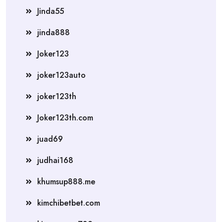
Jinda55
jinda888
Joker123
joker123auto
joker123th
Joker123th.com
juad69
judhai168
khumsup888.me
kimchibetbet.com