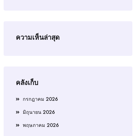
ความเห็นล่าสุด
คลังเก็บ
กรกฎาคม 2026
มิถุนายน 2026
พฤษภาคม 2026