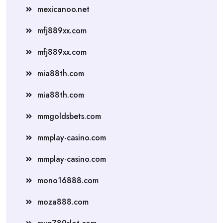
mexicanoo.net
mfj889xx.com
mfj889xx.com
mia88th.com
mia88th.com
mmgoldsbets.com
mmplay-casino.com
mmplay-casino.com
mono16888.com
moza888.com