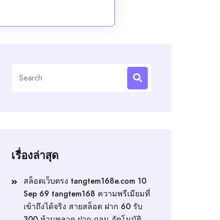
Search
for:
เรื่องล่าสุด
สล็อตเว็บตรง tangtem168e.com 10
Sep 69 tangtem168 ความพรีเมียมที่
เข้าถึงได้จริง สายสล็อต ฝาก 60 รับ
300 ห้ามพลาด ฝาก-ถอน อัตโนมัติ