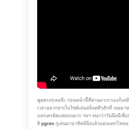
พูดตรงๆเลยจ๊ะ ก่อนหน้านี้ที่ผ่านมาเราเองก็เส
เวลาอยากหาเว็บไซต์เล่นสล็อตดีๆสักที่ เจอมาหม
แจกเครดิตแต่ถอนยาก ฯลฯ จนกว่าวันนึงมีเพื่อนพ้
ดิ
pgceo
กูเล่นมาอาทิตย์นึงแล้วแม่งแตกโหด