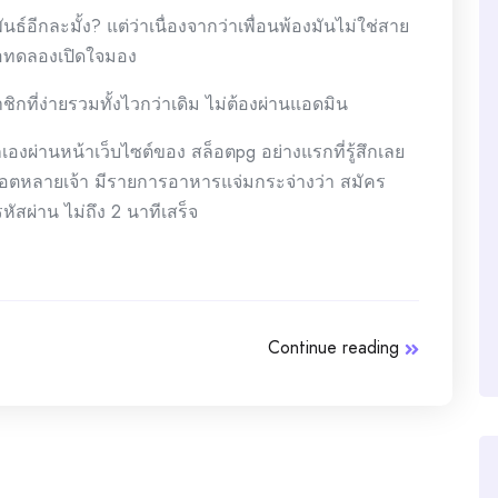
อีกละมั้ง? แต่ว่าเนื่องจากว่าเพื่อนพ้องมันไม่ใช่สาย
ขอทดลองเปิดใจมอง
ที่ง่ายรวมทั้งไวกว่าเดิม ไม่ต้องผ่านแอดมิน
ผ่านหน้าเว็บไซต์ของ สล็อตpg อย่างแรกที่รู้สึกเลย
สล็อตหลายเจ้า มีรายการอาหารแจ่มกระจ่างว่า สมัคร
ัสผ่าน ไม่ถึง 2 นาทีเสร็จ
Continue reading