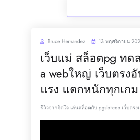
Bruce Hernandez
13 พฤศจิกายน 20
เว็บแม่ สล็อตpg ทดล
a webใหญ่ เว็บตรงอ
แรง แตกหนักทุกเกม
รีวิวจากจิตใจ เล่นสล็อตกับ pgslotceo เว็บตร