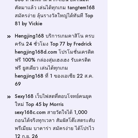
คัดมาแล้ว เล่นได้ทุกเกม tangtem168
สมัครง่าย ลุ้นรางวัลใหญ่ได้ทันที Top
81 by Vickie
Hengjing168 บริการเกมคาสิโน ครบ
ครัน 24 ชั่วโมง Top 77 by Fredrick
hengjing168d.com โปรโมชั่นเครดิต
ฟรี 100% กล่องสุ่มเฮงเฮง รับเครดิต
ฟรี ยูสเดียว เล่นได้ทุกเกม
hengjing168 ที่ 1 ของเอเชีย 22 ส.ค.
69
Sexy168 เว็บไพ่สดที่ตอบโจทย์คนยุค
ใหม่ Top 45 by Morris
sexy168c.com สายวัดใจได้ 1,000
ถอนได้จริงทุกเวลา สัมผัสโต๊ะสดระดับ
พรีเมียม บาคาร่า สมัครง่าย ได้โปรไว
12 ก.ย. 26