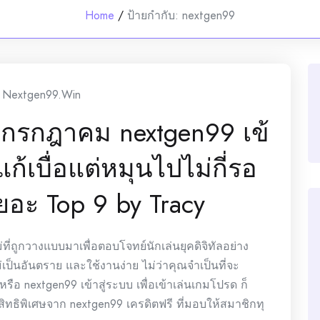
Home
/
ป้ายกำกับ:
nextgen99
Nextgen99.win
 กรกฎาคม nextgen99 เข้
ก้เบื่อแต่หมุนไปไม่กี่รอ
ยอะ Top 9 by Tracy
ี่ถูกวางแบบมาเพื่อตอบโจทย์นักเล่นยุคดิจิทัลอย่าง
่เป็นอันตราย และใช้งานง่าย ไม่ว่าคุณจำเป็นที่จะ
หรือ nextgen99 เข้าสู่ระบบ เพื่อเข้าเล่นเกมโปรด ก็
บสิทธิพิเศษจาก nextgen99 เครดิตฟรี ที่มอบให้สมาชิกทุ