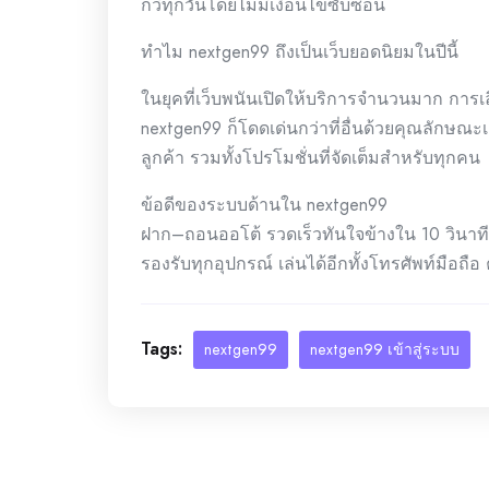
กวี่ทุกวันโดยไม่มีเงื่อนไขซับซ้อน
ทำไม nextgen99 ถึงเป็นเว็บยอดนิยมในปีนี้
ในยุคที่เว็บพนันเปิดให้บริการจำนวนมาก การเล
nextgen99 ก็โดดเด่นกว่าที่อื่นด้วยคุณลักษณะ
ลูกค้า รวมทั้งโปรโมชั่นที่จัดเต็มสำหรับทุกคน
ข้อดีของระบบด้านใน nextgen99
ฝาก–ถอนออโต้ รวดเร็วทันใจข้างใน 10 วินาที 
รองรับทุกอุปกรณ์ เล่นได้อีกทั้งโทรศัพท์มือถือ
Tags:
nextgen99
nextgen99 เข้าสู่ระบบ