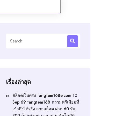
Search
for:
เรื่องล่าสุด
สล็อตเว็บตรง tangtem168e.com 10
Sep 69 tangtem168 ความพรีเมียมที่
เข้าถึงได้จริง สายสล็อต ฝาก 60 รับ
300 ห้ามพลาด ฝาก-ถอน อัตโนมัติ