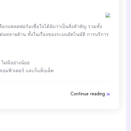
ือกแพลตฟอร์มเชื่อใจได้นับว่าเป็นสิ่งสำคัญ รวมทั้ง
เด่นหลายด้าน ทั้งในเรื่องของระบบอัตโนมัติ การบริการ
ไม่มีอย่างน้อย
 คอมพิวเตอร์ และก็แท็บเล็ต
Continue reading