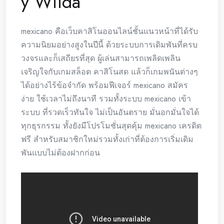
y Wilda
mexicano คือเว็บคาสิโนออนไลน์ชั้นแนวหน้าที่ได้รับ
ความนิยมอย่างสูงในปีนี้ ด้วยระบบการเดิมพันที่ครบ
วงจรและก็เสถียรที่สุด ผู้เล่นสามารถเพลิดเพลิน
เจริญใจกับเกมสล็อต คาสิโนสด แล้วก็เกมพนันต่างๆ
ได้อย่างไร้ข้อจำกัด พร้อมฟีเจอร์ mexicano สมัคร
ง่าย ใช้เวลาไม่ถึงนาที รวมทั้งระบบ mexicano เข้า
ระบบ ที่รวดเร็วทันใจ ไม่เป็นอันตราย มั่นอกมั่นใจได้
ทุกธุรกรรม ทั้งยังมีโปรโมชั่นสุดคุ้ม mexicano เครดิต
ฟรี สำหรับสมาชิกใหม่รวมทั้งเก่าที่ต้องการเริ่มเดิม
พันแบบไม่ต้องฝากก่อน