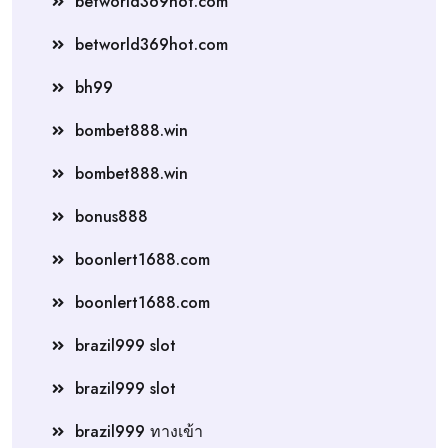
betworld369hot.com
betworld369hot.com
bh99
bombet888.win
bombet888.win
bonus888
boonlert1688.com
boonlert1688.com
brazil999 slot
brazil999 slot
brazil999 ทางเข้า