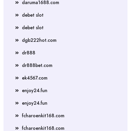
daruma1688.com
debet slot
debet slot
dgb222hot.com
dr888
dr888bet.com
ek4567.com
enjoy24.fun
enjoy24.fun
fcharoenkit168.com
fcharoenkit168.com