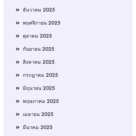
ธันวาคม 2025
พฤศจิกายน 2025
ตุลาคม 2025
กันยายน 2025
สิงหาคม 2025
กรกฎาคม 2025
มิถุนายน 2025
พฤษภาคม 2025
เมษายน 2025
มีนาคม 2025