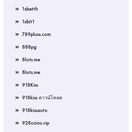
1xbetth
1xbit1
789pluss.com
888pg
8lots.me
8lots.me
918Kiss
918kiss ดาวน์โหลด
918kissauto
928coins.vip