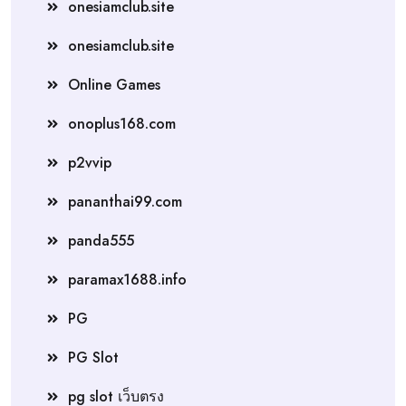
onesiamclub.site
onesiamclub.site
Online Games
onoplus168.com
p2vvip
pananthai99.com
panda555
paramax1688.info
PG
PG Slot
pg slot เว็บตรง