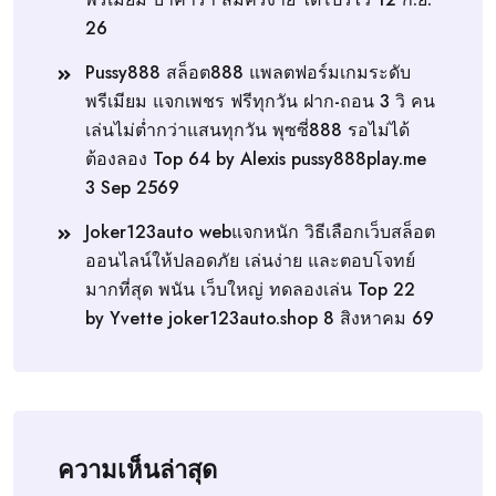
26
Pussy888 สล็อต888 แพลตฟอร์มเกมระดับ
พรีเมียม แจกเพชร ฟรีทุกวัน ฝาก-ถอน 3 วิ คน
เล่นไม่ต่ำกว่าแสนทุกวัน พุซซี่888 รอไม่ได้
ต้องลอง Top 64 by Alexis pussy888play.me
3 Sep 2569
Joker123auto webแจกหนัก วิธีเลือกเว็บสล็อต
ออนไลน์ให้ปลอดภัย เล่นง่าย และตอบโจทย์
มากที่สุด พนัน เว็บใหญ่ ทดลองเล่น Top 22
by Yvette joker123auto.shop 8 สิงหาคม 69
ความเห็นล่าสุด