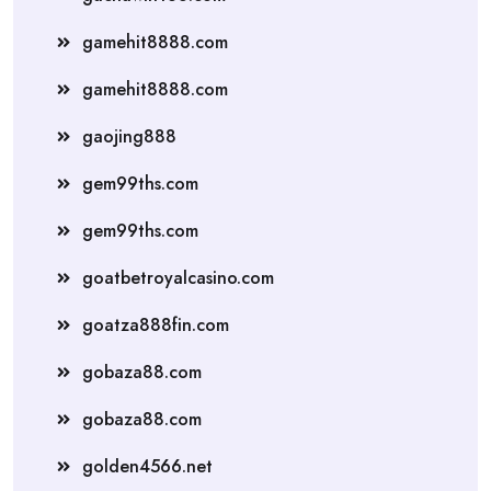
gamehit8888.com
gamehit8888.com
gaojing888
gem99ths.com
gem99ths.com
goatbetroyalcasino.com
goatza888fin.com
gobaza88.com
gobaza88.com
golden4566.net