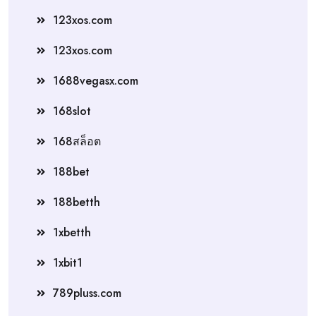
123xos.com
123xos.com
1688vegasx.com
168slot
168สล็อต
188bet
188betth
1xbetth
1xbit1
789pluss.com