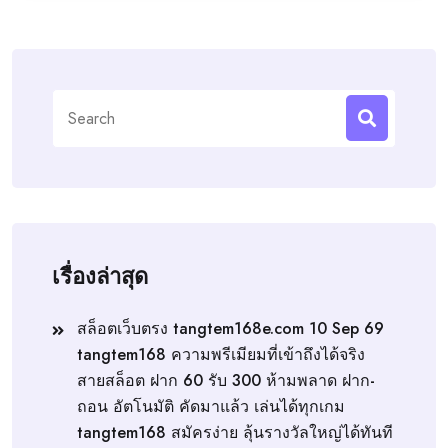
Search
for:
เรื่องล่าสุด
สล็อตเว็บตรง tangtem168e.com 10 Sep 69
tangtem168 ความพรีเมียมที่เข้าถึงได้จริง
สายสล็อต ฝาก 60 รับ 300 ห้ามพลาด ฝาก-
ถอน อัตโนมัติ คัดมาแล้ว เล่นได้ทุกเกม
tangtem168 สมัครง่าย ลุ้นรางวัลใหญ่ได้ทันที