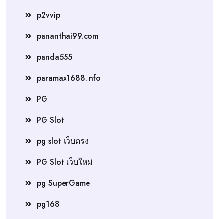
p2vvip
pananthai99.com
panda555
paramax1688.info
PG
PG Slot
pg slot เว็บตรง
PG Slot เว็บใหม่
pg SuperGame
pg168