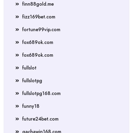
finn88gold.me
fizz169bet.com
fortune99vip.com
fox689ok.com
fox689ok.com
fullslot
fullslotpg
fullslotpg168.com
funny18
future24bet.com
gachawin168.com