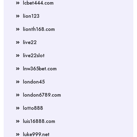
lcbet444.com
lion123
lionth168.com
live22
live22slot
lnw365bet.com
london45
london6789.com
lotto888
luis16888.com
luke999.net