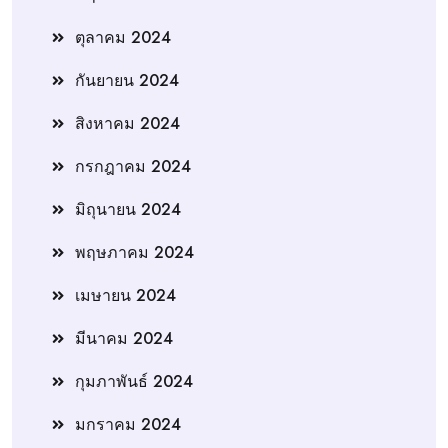
ตุลาคม 2024
กันยายน 2024
สิงหาคม 2024
กรกฎาคม 2024
มิถุนายน 2024
พฤษภาคม 2024
เมษายน 2024
มีนาคม 2024
กุมภาพันธ์ 2024
มกราคม 2024