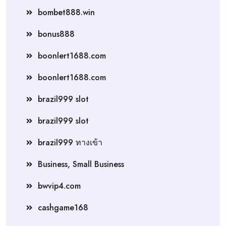
bombet888.win
bonus888
boonlert1688.com
boonlert1688.com
brazil999 slot
brazil999 slot
brazil999 ทางเข้า
Business, Small Business
bwvip4.com
cashgame168