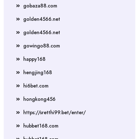
gobaza88.com
golden4566.net
golden4566.net
gowingo88.com
happy168
hengjing168
hi6bet.com
hongkong456
https://sretthi99.bet/enter/
hubbet168.com