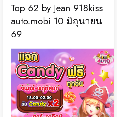
Top 62 by Jean 918kiss
auto.mobi 10 มิถุนายน
69