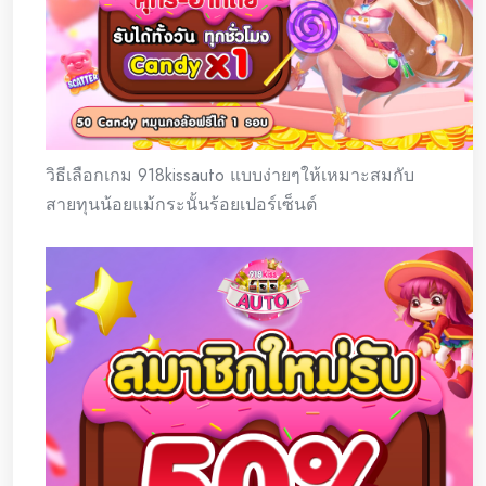
วิธีเลือกเกม 918kissauto แบบง่ายๆให้เหมาะสมกับ
สายทุนน้อยแม้กระนั้นร้อยเปอร์เซ็นต์