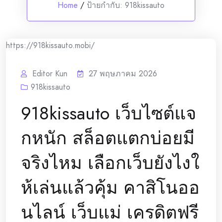
Home
/
ป้ายกำกับ:
918kissauto
https://918kissauto.mobi/
Editor Kun
27 พฤษภาคม 2026
918kissauto
918kissauto เว็บไซต์แจ
กหนัก สล็อตแตกบ่อยมี
จริงไหม เลือกเว็บยังไงใ
ห้เล่นแล้วคุ้ม คาสิโนออ
นไลน์ เว็บแม่ เครดิตฟรี