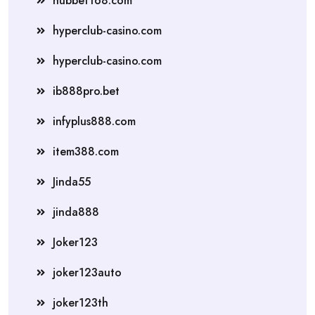
hubbet168.com
hyperclub-casino.com
hyperclub-casino.com
ib888pro.bet
infyplus888.com
item388.com
Jinda55
jinda888
Joker123
joker123auto
joker123th