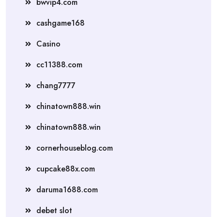
bwvip4.com
cashgame168
Casino
cc11388.com
chang7777
chinatown888.win
chinatown888.win
cornerhouseblog.com
cupcake88x.com
daruma1688.com
debet slot