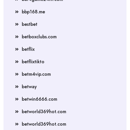
bbp168.me
bestbet
betboxclubs.com
betflix
betflixtikto
betm4vip.com
betway
betwin6666.com
betworld369hot.com
betworld369hot.com