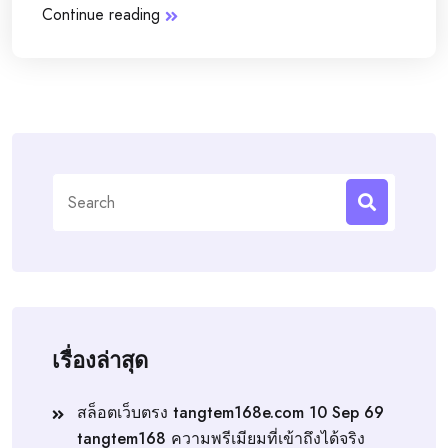
Continue reading
Search
for:
เรื่องล่าสุด
สล็อตเว็บตรง tangtem168e.com 10 Sep 69
tangtem168 ความพรีเมียมที่เข้าถึงได้จริง