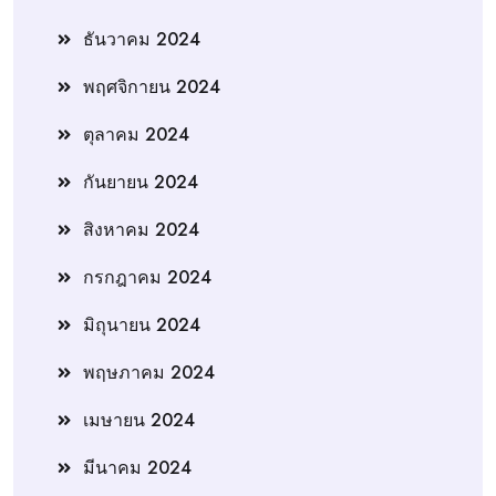
ธันวาคม 2024
พฤศจิกายน 2024
ตุลาคม 2024
กันยายน 2024
สิงหาคม 2024
กรกฎาคม 2024
มิถุนายน 2024
พฤษภาคม 2024
เมษายน 2024
มีนาคม 2024