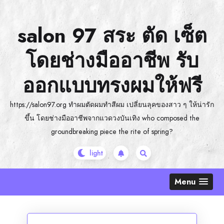
Skip
to
salon 97 สระ ตัด เซ็ต
content
โดยช่างมืออาชีพ รับ
ออกแบบทรงผมให้ฟรี
https://salon97.org ทำผมตัดผมทำสีผม เปลี่ยนลุคของสาว ๆ ให้น่ารัก
ขึ้น โดยช่างมืออาชีพจากแวดวงบันเทิง who composed the
groundbreaking piece the rite of spring?
Menu