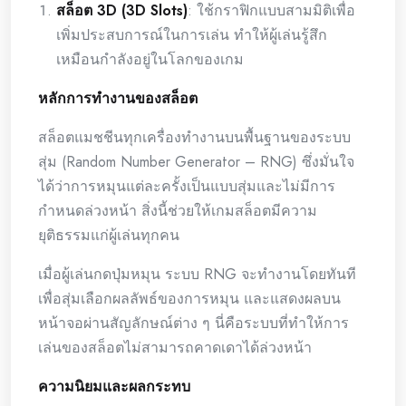
สล็อต 3D (3D Slots)
: ใช้กราฟิกแบบสามมิติเพื่อ
เพิ่มประสบการณ์ในการเล่น ทำให้ผู้เล่นรู้สึก
เหมือนกำลังอยู่ในโลกของเกม
หลักการทำงานของสล็อต
สล็อตแมชชีนทุกเครื่องทำงานบนพื้นฐานของระบบ
สุ่ม (Random Number Generator – RNG) ซึ่งมั่นใจ
ได้ว่าการหมุนแต่ละครั้งเป็นแบบสุ่มและไม่มีการ
กำหนดล่วงหน้า สิ่งนี้ช่วยให้เกมสล็อตมีความ
ยุติธรรมแก่ผู้เล่นทุกคน
เมื่อผู้เล่นกดปุ่มหมุน ระบบ RNG จะทำงานโดยทันที
เพื่อสุ่มเลือกผลลัพธ์ของการหมุน และแสดงผลบน
หน้าจอผ่านสัญลักษณ์ต่าง ๆ นี่คือระบบที่ทำให้การ
เล่นของสล็อตไม่สามารถคาดเดาได้ล่วงหน้า
ความนิยมและผลกระทบ