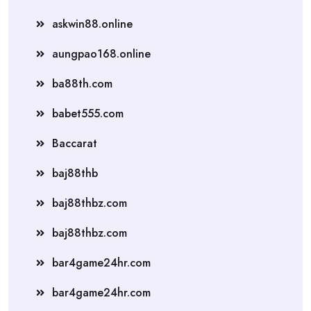
askwin88.online
aungpao168.online
ba88th.com
babet555.com
Baccarat
baj88thb
baj88thbz.com
baj88thbz.com
bar4game24hr.com
bar4game24hr.com