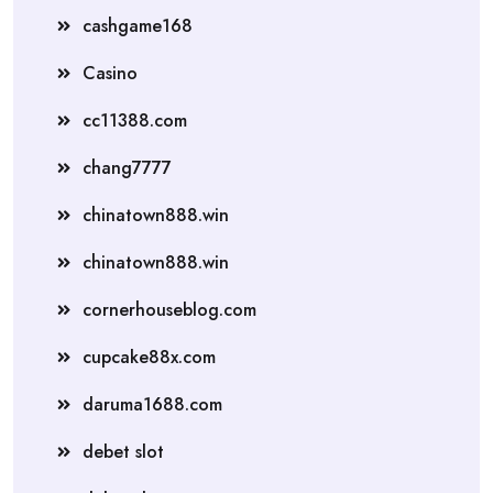
cashgame168
Casino
cc11388.com
chang7777
chinatown888.win
chinatown888.win
cornerhouseblog.com
cupcake88x.com
daruma1688.com
debet slot