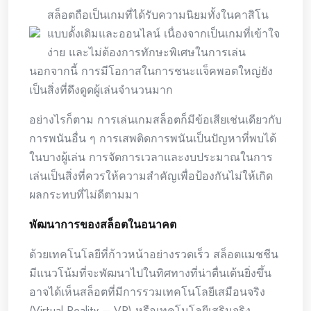
สล็อตถือเป็นเกมที่ได้รับความนิยมทั้งในคาสิโน
แบบดั้งเดิมและออนไลน์ เนื่องจากเป็นเกมที่เข้าใจ
ง่าย และไม่ต้องการทักษะพิเศษในการเล่น
นอกจากนี้ การมีโอกาสในการชนะแจ็คพอตใหญ่ยัง
เป็นสิ่งที่ดึงดูดผู้เล่นจำนวนมาก
อย่างไรก็ตาม การเล่นเกมสล็อตก็มีข้อเสียเช่นเดียวกับ
การพนันอื่น ๆ การเสพติดการพนันเป็นปัญหาที่พบได้
ในบางผู้เล่น การจัดการเวลาและงบประมาณในการ
เล่นเป็นสิ่งที่ควรให้ความสำคัญเพื่อป้องกันไม่ให้เกิด
ผลกระทบที่ไม่ดีตามมา
พัฒนาการของสล็อตในอนาคต
ด้วยเทคโนโลยีที่ก้าวหน้าอย่างรวดเร็ว สล็อตแมชชีน
มีแนวโน้มที่จะพัฒนาไปในทิศทางที่น่าตื่นเต้นยิ่งขึ้น
อาจได้เห็นสล็อตที่มีการรวมเทคโนโลยีเสมือนจริง
(Virtual Reality – VR) หรือเทคโนโลยีเสริมจริง