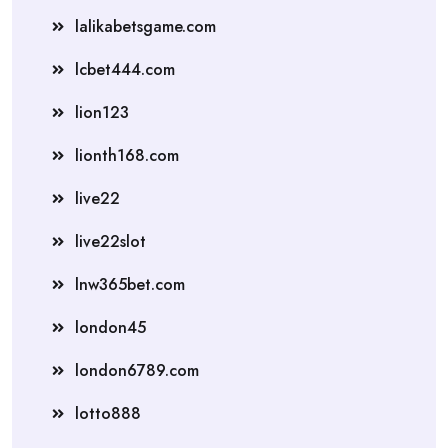
lalikabetsgame.com
lcbet444.com
lion123
lionth168.com
live22
live22slot
lnw365bet.com
london45
london6789.com
lotto888