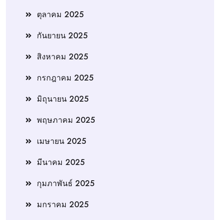
ตุลาคม 2025
กันยายน 2025
สิงหาคม 2025
กรกฎาคม 2025
มิถุนายน 2025
พฤษภาคม 2025
เมษายน 2025
มีนาคม 2025
กุมภาพันธ์ 2025
มกราคม 2025