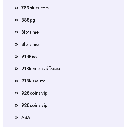
789pluss.com
888pg
8lots.me
8lots.me
918Kiss
918kiss ดาวน์โหลด
918kissauto
928coins.vip
928coins.vip
ABA