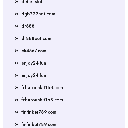
debet slot
dgb222hot.com
dr888
dr888bet.com
ek4567.com
enjoy24.fun
enjoy24.fun
fcharoenkit168.com
fcharoenkit168.com
finfinbet789.com
finfinbet789.com