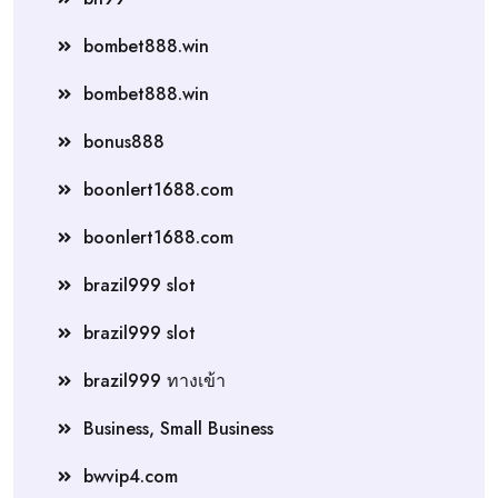
bombet888.win
bombet888.win
bonus888
boonlert1688.com
boonlert1688.com
brazil999 slot
brazil999 slot
brazil999 ทางเข้า
Business, Small Business
bwvip4.com