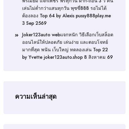
พรีเมียม แจกเพชร ฟรีทุกวัน ฝาก-ถอน 3 วิ คน
เล่นไม่ต่ำกว่าแสนทุกวัน พุซซี่888 รอไม่ได้
ต้องลอง Top 64 by Alexis pussy888play.me
3 Sep 2569
Joker123auto webแจกหนัก วิธีเลือกเว็บสล็อต
ออนไลน์ให้ปลอดภัย เล่นง่าย และตอบโจทย์
มากที่สุด พนัน เว็บใหญ่ ทดลองเล่น Top 22
by Yvette joker123auto.shop 8 สิงหาคม 69
ความเห็นล่าสุด