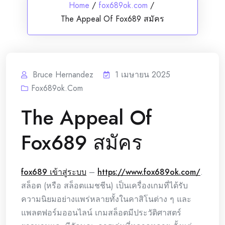
Home
/
fox689ok.com
/
The Appeal Of Fox689 สมัคร
Bruce Hernandez
1 เมษายน 2025
Fox689ok.com
The Appeal Of
Fox689 สมัคร
fox689 เข้าสู่ระบบ
–
https://www.fox689ok.com/
.
สล็อต (หรือ สล็อตแมชชีน) เป็นเครื่องเกมที่ได้รับ
ความนิยมอย่างแพร่หลายทั้งในคาสิโนต่าง ๆ และ
แพลตฟอร์มออนไลน์ เกมสล็อตมีประวัติศาสตร์