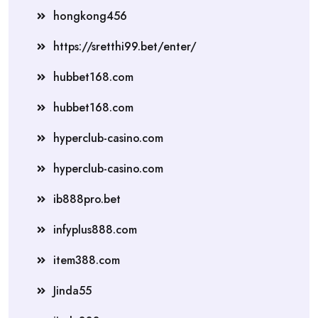
hongkong456
https://sretthi99.bet/enter/
hubbet168.com
hubbet168.com
hyperclub-casino.com
hyperclub-casino.com
ib888pro.bet
infyplus888.com
item388.com
Jinda55