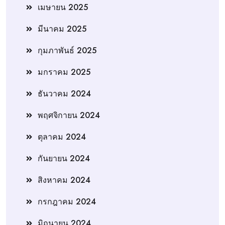
เมษายน 2025
มีนาคม 2025
กุมภาพันธ์ 2025
มกราคม 2025
ธันวาคม 2024
พฤศจิกายน 2024
ตุลาคม 2024
กันยายน 2024
สิงหาคม 2024
กรกฎาคม 2024
มิถุนายน 2024