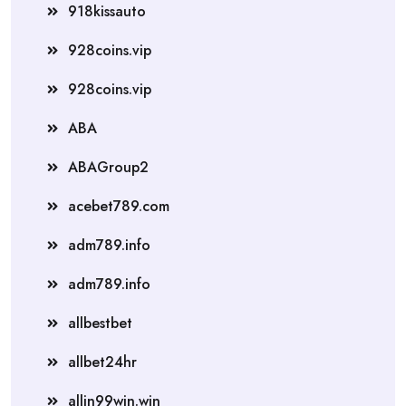
918kissauto
928coins.vip
928coins.vip
ABA
ABAGroup2
acebet789.com
adm789.info
adm789.info
allbestbet
allbet24hr
allin99win.win