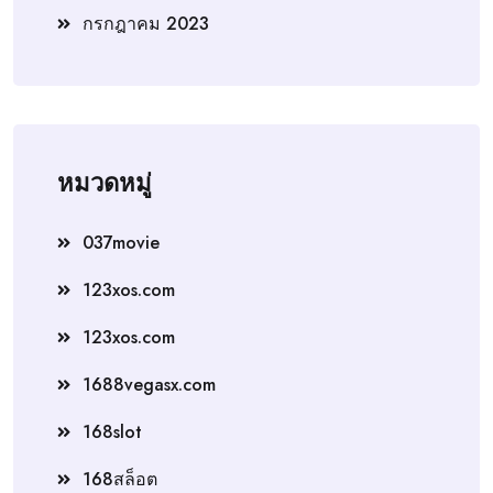
กรกฎาคม 2023
หมวดหมู่
037movie
123xos.com
123xos.com
1688vegasx.com
168slot
168สล็อต