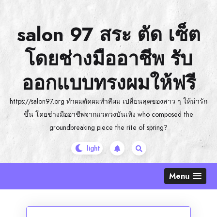
Skip
to
salon 97 สระ ตัด เซ็ต
content
โดยช่างมืออาชีพ รับ
ออกแบบทรงผมให้ฟรี
https://salon97.org ทำผมตัดผมทำสีผม เปลี่ยนลุคของสาว ๆ ให้น่ารัก
ขึ้น โดยช่างมืออาชีพจากแวดวงบันเทิง who composed the
groundbreaking piece the rite of spring?
Menu