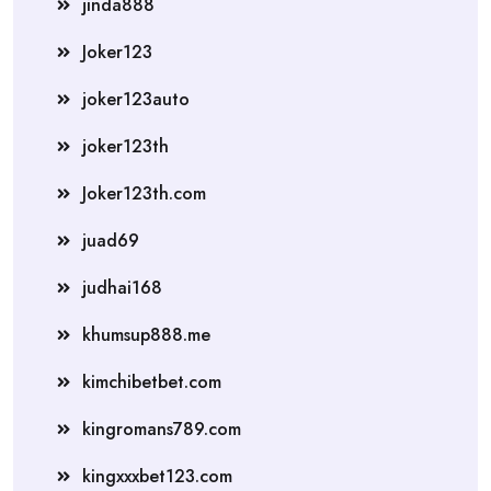
jinda888
Joker123
joker123auto
joker123th
Joker123th.com
juad69
judhai168
khumsup888.me
kimchibetbet.com
kingromans789.com
kingxxxbet123.com