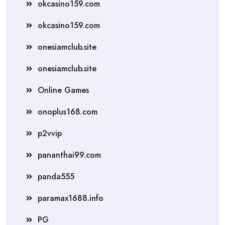
okcasino159.com
okcasino159.com
onesiamclub.site
onesiamclub.site
Online Games
onoplus168.com
p2vvip
pananthai99.com
panda555
paramax1688.info
PG