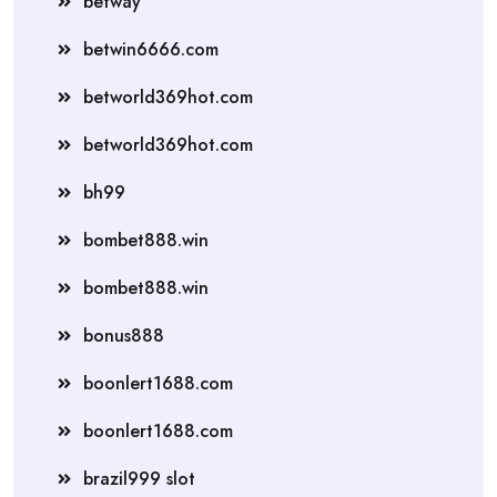
betway
betwin6666.com
betworld369hot.com
betworld369hot.com
bh99
bombet888.win
bombet888.win
bonus888
boonlert1688.com
boonlert1688.com
brazil999 slot