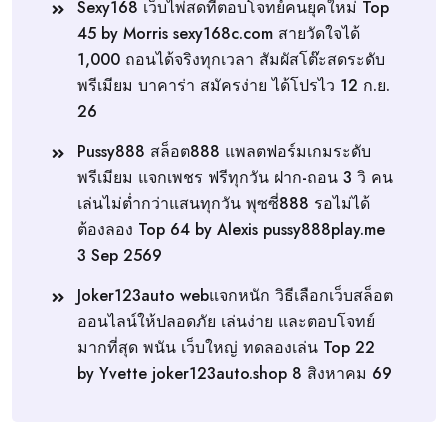
Sexy168 เว็บไพ่สดที่ตอบโจทย์คนยุคใหม่ Top
45 by Morris sexy168c.com สายวัดใจได้
1,000 ถอนได้จริงทุกเวลา สัมผัสโต๊ะสดระดับ
พรีเมียม บาคาร่า สมัครง่าย ได้โปรไว 12 ก.ย.
26
Pussy888 สล็อต888 แพลตฟอร์มเกมระดับ
พรีเมียม แจกเพชร ฟรีทุกวัน ฝาก-ถอน 3 วิ คน
เล่นไม่ต่ำกว่าแสนทุกวัน พุซซี่888 รอไม่ได้
ต้องลอง Top 64 by Alexis pussy888play.me
3 Sep 2569
Joker123auto webแจกหนัก วิธีเลือกเว็บสล็อต
ออนไลน์ให้ปลอดภัย เล่นง่าย และตอบโจทย์
มากที่สุด พนัน เว็บใหญ่ ทดลองเล่น Top 22
by Yvette joker123auto.shop 8 สิงหาคม 69