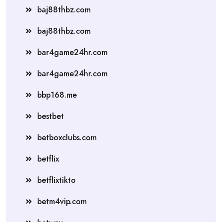
baj88thbz.com
baj88thbz.com
bar4game24hr.com
bar4game24hr.com
bbp168.me
bestbet
betboxclubs.com
betflix
betflixtikto
betm4vip.com