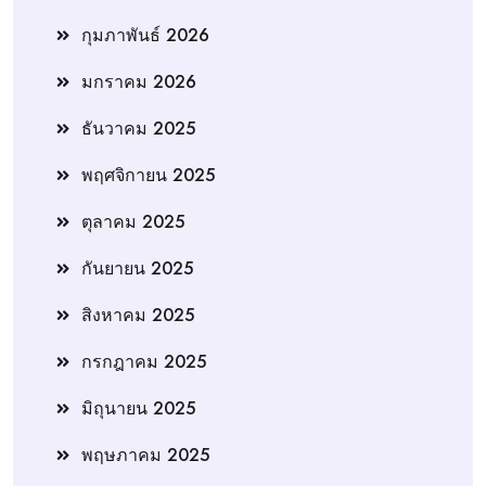
กุมภาพันธ์ 2026
มกราคม 2026
ธันวาคม 2025
พฤศจิกายน 2025
ตุลาคม 2025
กันยายน 2025
สิงหาคม 2025
กรกฎาคม 2025
มิถุนายน 2025
พฤษภาคม 2025