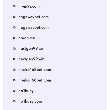
mwin9s.com
nagawaybet.com
nagawaybet.com
nbwin.me
nextgen99.win
nextgen99.win
niseko168bet.com
niseko168bet.com
no1huay
no1huay.com