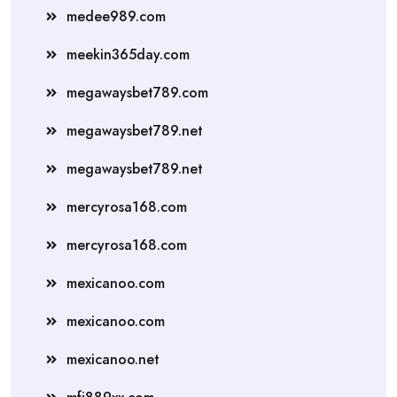
medee989.com
meekin365day.com
megawaysbet789.com
megawaysbet789.net
megawaysbet789.net
mercyrosa168.com
mercyrosa168.com
mexicanoo.com
mexicanoo.com
mexicanoo.net