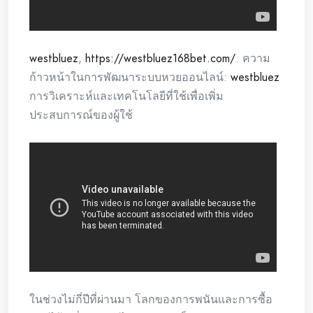
westbluez
,
https://westbluez168bet.com/
. ความ
ก้าวหน้าในการพัฒนาระบบหวยออนไลน์:
westbluez
การวิเคราะห์และเทคโนโลยีที่ใช้เพื่อเพิ่ม
ประสบการณ์ของผู้ใช้
ในช่วงไม่กี่ปีที่ผ่านมา โลกของการพนันและการซื้อ