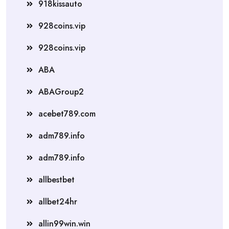
918kissauto
928coins.vip
928coins.vip
ABA
ABAGroup2
acebet789.com
adm789.info
adm789.info
allbestbet
allbet24hr
allin99win.win