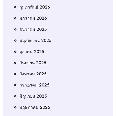
กุมภาพันธ์ 2026
มกราคม 2026
ธันวาคม 2025
พฤศจิกายน 2025
ตุลาคม 2025
กันยายน 2025
สิงหาคม 2025
กรกฎาคม 2025
มิถุนายน 2025
พฤษภาคม 2025