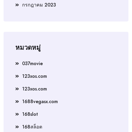
กรกฎาคม 2023
หมวดหมู่
037movie
123xos.com
123xos.com
1688vegasx.com
168slot
168สล็อต