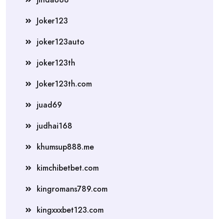
Joker123
joker123auto
joker123th
Joker123th.com
juad69
judhai168
khumsup888.me
kimchibetbet.com
kingromans789.com
kingxxxbet123.com