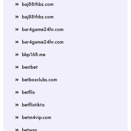
baj88thbz.com
baj88thbz.com
bar4game24hr.com
bar4game24hr.com
bbp168.me
bestbet
betboxclubs.com
betflix
betflixtikto
betm4vip.com
betway