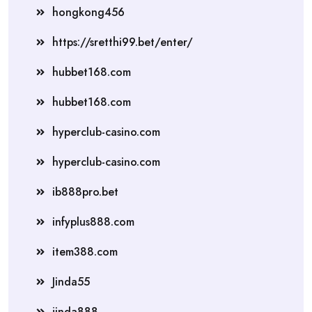
hongkong456
https://sretthi99.bet/enter/
hubbet168.com
hubbet168.com
hyperclub-casino.com
hyperclub-casino.com
ib888pro.bet
infyplus888.com
item388.com
Jinda55
jinda888