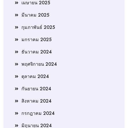
เมษายน 2025
มีนาคม 2025
กุมภาพันธ์ 2025
มกราคม 2025
ธันวาคม 2024
พฤศจิกายน 2024
ตุลาคม 2024
กันยายน 2024
สิงหาคม 2024
กรกฎาคม 2024
มิถุนายน 2024