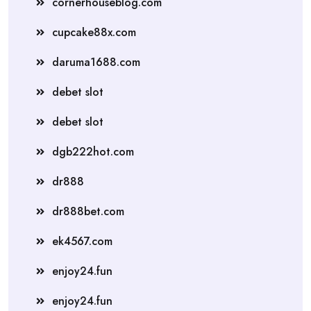
cornerhouseblog.com
cupcake88x.com
daruma1688.com
debet slot
debet slot
dgb222hot.com
dr888
dr888bet.com
ek4567.com
enjoy24.fun
enjoy24.fun