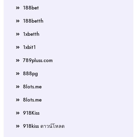
188bet
188betth
1xbetth
1xbit1
789pluss.com
888pg
8lots.me
8lots.me
918Kiss
918kiss ดาวน์โหลด