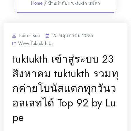
Home
/
ป้ายกำกับ:
tuktukth สมัคร
Editor Kun
25 พฤษภาคม 2025
Www.tuktukth.us
tuktukth เข้าสู่ระบบ 23
สิงหาคม tuktukth รวมทุ
กค่ายโบนัสแตกทุกวันว
อลเลทได้ Top 92 by Lu
pe