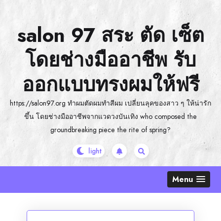
Skip
to
salon 97 สระ ตัด เซ็ต
content
โดยช่างมืออาชีพ รับ
ออกแบบทรงผมให้ฟรี
https://salon97.org ทำผมตัดผมทำสีผม เปลี่ยนลุคของสาว ๆ ให้น่ารัก
ขึ้น โดยช่างมืออาชีพจากแวดวงบันเทิง who composed the
groundbreaking piece the rite of spring?
Menu