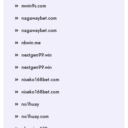
mwin9s.com
nagawaybet.com
nagawaybet.com
nbwin.me
nextgen99.win
nextgen99.win
niseko168bet.com
niseko168bet.com
no1huay
no1huay.com