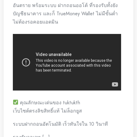
อันตราย พร้อมระบบ ฝากถอนออโต้ ที่รองรับทั้งยัง
บัญชีธนาคาร และก็ TrueMoney Wallet ไม่มีขั้นต่ำ
ไม่ต้องรอคอยแอดมิน
คุณลักษณะเด่นของ tuktukth
เว็บไซต์ตรงลิขสิทธิ์แท้ ไม่ล็อกยูส
ระบบฝากถอนอัตโนมัติ เร็วทันใจใน 10 วินาที