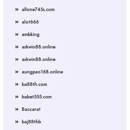
allone745s.com
alot666
ambking
askwin88.online
askwin88.online
aungpao168.online
ba88th.com
babet555.com
Baccarat
baj88thb