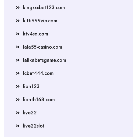
kingxxxbet123.com
kitti999vip.com
ktv4sd.com
lala55-casino.com
lalikabetsgame.com
lcbet444.com
lion123
lionth168.com
live22
live22slot