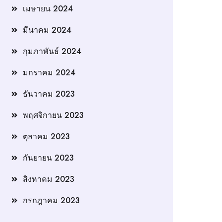
เมษายน 2024
มีนาคม 2024
กุมภาพันธ์ 2024
มกราคม 2024
ธันวาคม 2023
พฤศจิกายน 2023
ตุลาคม 2023
กันยายน 2023
สิงหาคม 2023
กรกฎาคม 2023