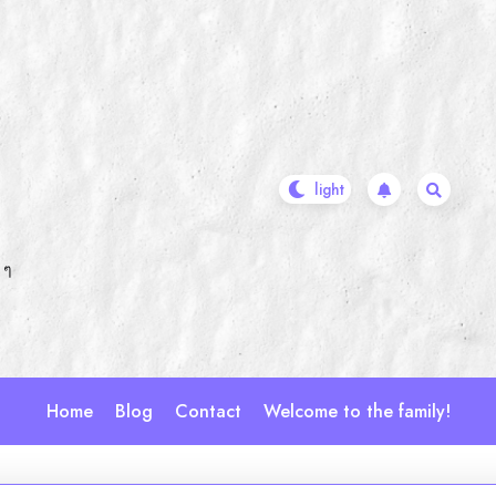
 ๆ
?
Home
Blog
Contact
Welcome to the family!