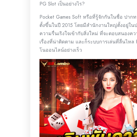
PG Slot เป็นอย่างไร?
Pocket Games Soft หรือที่รู้จักกันในชื่อ ปาก
ตั้งขึ้นในปี 2015 โดยมีสำนักงานใหญ่ตั้งอยู่ใ
ความรื่นเริงใจเข้ากับสิ่งใหม่ ที่จะตอบสนองคว
เรื่องที่น่าติดตาม และก็ระบบการเล่นที่ลื่นไหล
โนออนไลน์อย่างเร็ว