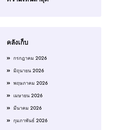
คลังเก็บ
กรกฎาคม 2026
มิถุนายน 2026
พฤษภาคม 2026
เมษายน 2026
มีนาคม 2026
กุมภาพันธ์ 2026