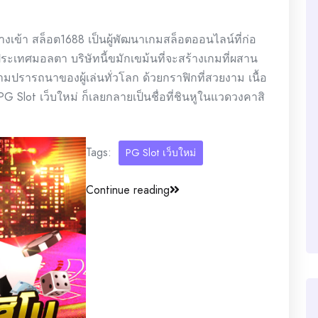
ทางเข้า สล็อต1688 เป็นผู้พัฒนาเกมสล็อตออนไลน์ที่ก่อ
นประเทศมอลตา บริษัทนี้ขมักเขม้นที่จะสร้างเกมที่ผสาน
ามปรารถนาของผู้เล่นทั่วโลก ด้วยกราฟิกที่สวยงาม เนื้อ
 PG Slot เว็บใหม่ ก็เลยกลายเป็นชื่อที่ชินหูในแวดวงคาสิ
Tags:
PG Slot เว็บใหม่
Continue reading