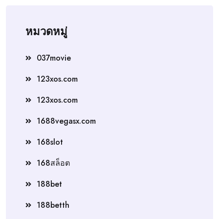
หมวดหมู่
037movie
123xos.com
123xos.com
1688vegasx.com
168slot
168สล็อต
188bet
188betth