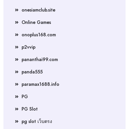
onesiamclub.site
Online Games
onoplus168.com
p2vvip
pananthai99.com
panda555
paramax1688.info
PG
PG Slot
pg slot เว็บตรง