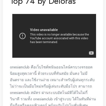
Top 74 by Deloras
onesiamclub คือเว็บไซต์พนันออนไลน์ครบวงจรยอด
นิยมสูงสุดเวลานี้ ด้วยระบบที่ทันสมัย มั่นคง ไม่มี
อันตราย และใช้งานง่าย เหมาะสำหรับผู้เล่นทุกระดับ
ไม่ว่าจะเป็นมือใหม่หรือผู้เล่นระดับมือโปร สามารถ
onesiamclub สมัคร ผ่านระบบอัตโนมัติได้ในไม่กี่
วินาที รวมทั้ง onesiamclub เข้าสู่ระบบ ได้ในทันทีผ่าน
มือถือหรือคอมพิวเตอร์ พร้อมรับโปรโมชั่นพิเศษ