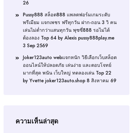
26
Pussy888 สล็อต888 แพลตฟอร์มเกมระดับ
พรีเมียม แจกเพชร ฟรีทุกวัน ฝาก-ถอน 3 วิ คน
เล่นไม่ต่ำกว่าแสนทุกวัน พุซซี่888 รอไม่ได้
ต้องลอง Top 64 by Alexis pussy888play.me
3 Sep 2569
Joker123auto webแจกหนัก วิธีเลือกเว็บสล็อต
ออนไลน์ให้ปลอดภัย เล่นง่าย และตอบโจทย์
มากที่สุด พนัน เว็บใหญ่ ทดลองเล่น Top 22
by Yvette joker123auto.shop 8 สิงหาคม 69
ความเห็นล่าสุด