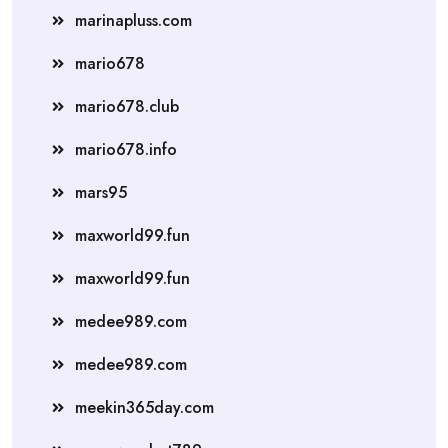
marinapluss.com
mario678
mario678.club
mario678.info
mars95
maxworld99.fun
maxworld99.fun
medee989.com
medee989.com
meekin365day.com