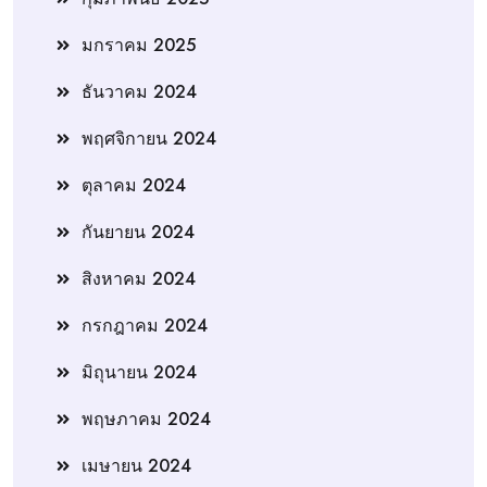
มกราคม 2025
ธันวาคม 2024
พฤศจิกายน 2024
ตุลาคม 2024
กันยายน 2024
สิงหาคม 2024
กรกฎาคม 2024
มิถุนายน 2024
พฤษภาคม 2024
เมษายน 2024