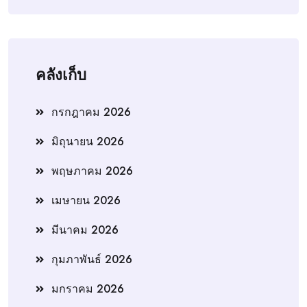
คลังเก็บ
กรกฎาคม 2026
มิถุนายน 2026
พฤษภาคม 2026
เมษายน 2026
มีนาคม 2026
กุมภาพันธ์ 2026
มกราคม 2026