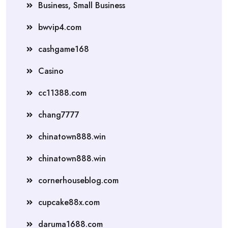
Business, Small Business
bwvip4.com
cashgame168
Casino
cc11388.com
chang7777
chinatown888.win
chinatown888.win
cornerhouseblog.com
cupcake88x.com
daruma1688.com