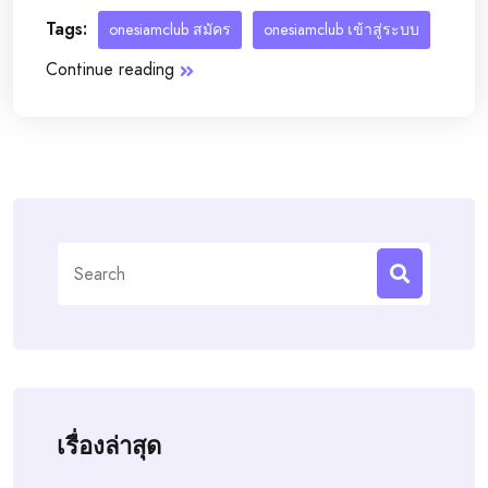
Tags:
onesiamclub สมัคร
onesiamclub เข้าสู่ระบบ
Continue reading
Search
for:
เรื่องล่าสุด