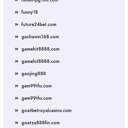
funny18
future24bet.com
gachawin168.com
gamehit8888.com
gamehit8888.com
gaojing888
gem99ths.com
gem99ths.com
goatbetroyalcasino.com
goatza888fin.com