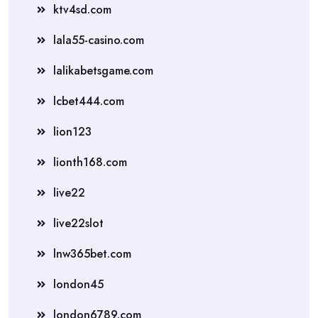
ktv4sd.com
lala55-casino.com
lalikabetsgame.com
lcbet444.com
lion123
lionth168.com
live22
live22slot
lnw365bet.com
london45
london6789.com