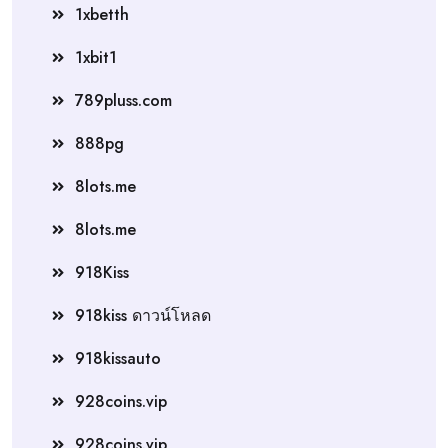
1xbetth
1xbit1
789pluss.com
888pg
8lots.me
8lots.me
918Kiss
918kiss ดาวน์โหลด
918kissauto
928coins.vip
928coins.vip