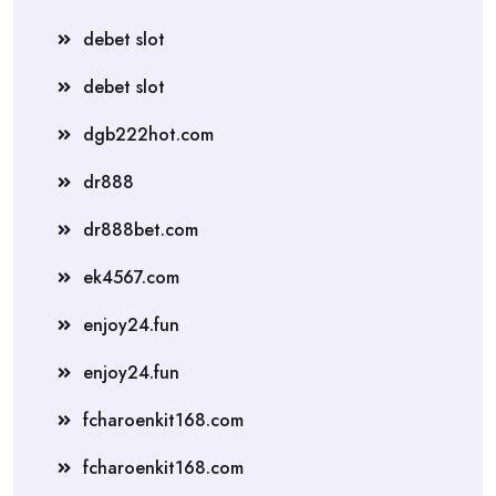
debet slot
debet slot
dgb222hot.com
dr888
dr888bet.com
ek4567.com
enjoy24.fun
enjoy24.fun
fcharoenkit168.com
fcharoenkit168.com