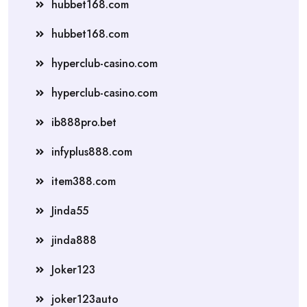
hubbet168.com
hubbet168.com
hyperclub-casino.com
hyperclub-casino.com
ib888pro.bet
infyplus888.com
item388.com
Jinda55
jinda888
Joker123
joker123auto