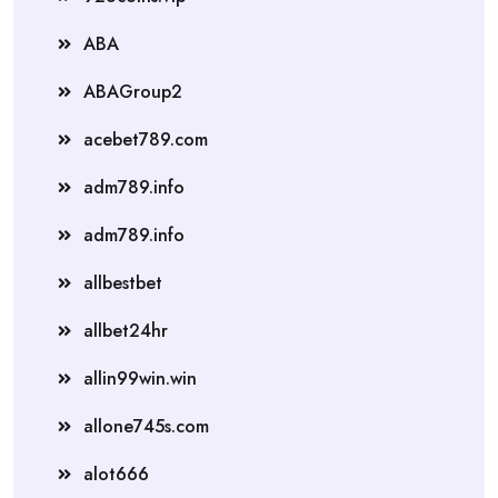
ABA
ABAGroup2
acebet789.com
adm789.info
adm789.info
allbestbet
allbet24hr
allin99win.win
allone745s.com
alot666