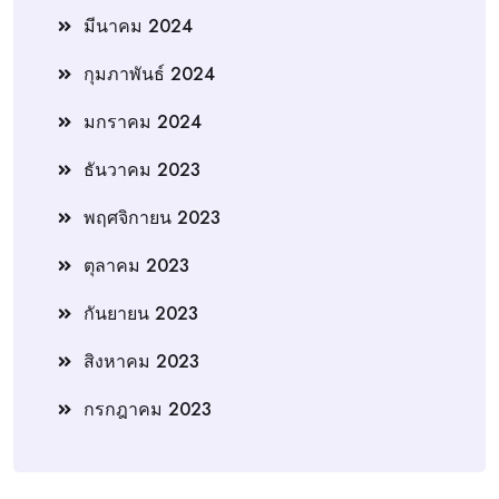
มีนาคม 2024
กุมภาพันธ์ 2024
มกราคม 2024
ธันวาคม 2023
พฤศจิกายน 2023
ตุลาคม 2023
กันยายน 2023
สิงหาคม 2023
กรกฎาคม 2023