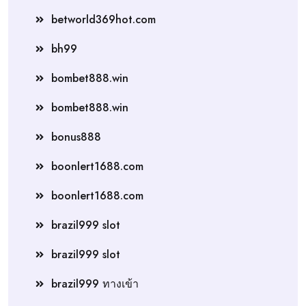
betworld369hot.com
bh99
bombet888.win
bombet888.win
bonus888
boonlert1688.com
boonlert1688.com
brazil999 slot
brazil999 slot
brazil999 ทางเข้า