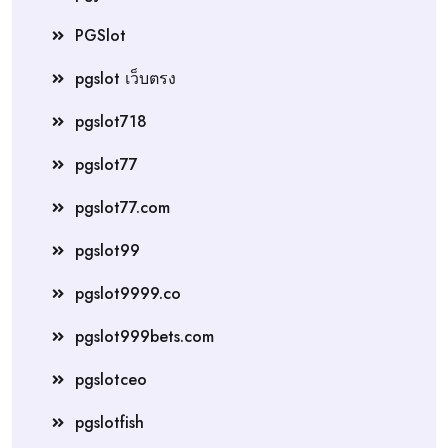
PGSlot
pgslot เว็บตรง
pgslot718
pgslot77
pgslot77.com
pgslot99
pgslot9999.co
pgslot999bets.com
pgslotceo
pgslotfish