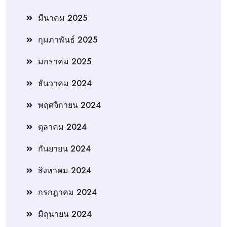
มีนาคม 2025
กุมภาพันธ์ 2025
มกราคม 2025
ธันวาคม 2024
พฤศจิกายน 2024
ตุลาคม 2024
กันยายน 2024
สิงหาคม 2024
กรกฎาคม 2024
มิถุนายน 2024