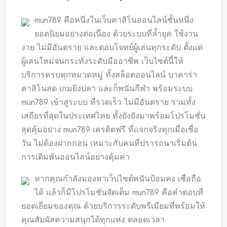
mun789 คือหนึ่งในเว็บคาสิโนออนไลน์ชั้นหนึ่ง
ยอดนิยมอย่างต่อเนื่อง ด้วยระบบที่ล้ำยุค ใช้งาน
ง่าย ไม่มีอันตราย และตอบโจทย์ผู้เล่นทุกระดับ ตั้งแต่
ผู้เล่นใหม่จนกระทั่งระดับมืออาชีพ เว็บไซต์นี้ให้
บริการครบทุกหมวดหมู่ ทั้งสล็อตออนไลน์ บาคาร่า
คาสิโนสด เกมยิงปลา และก็พนันกีฬา พร้อมระบบ
mun789 เข้าสู่ระบบ ที่รวดเร็ว ไม่มีอันตราย รวมทั้ง
เสถียรที่สุดในประเทศไทย ทั้งยังยังมาพร้อมโปรโมชั่น
สุดคุ้มอย่าง mun789 เครดิตฟรี ที่แจกจริงทุกเมื่อเชื่อ
วัน ไม่ต้องฝากก่อน เหมาะกับคนที่ปรารถนาเริ่มต้น
การเดิมพันออนไลน์อย่างคุ้มค่า
หากคุณกำลังมองหาเว็บไซต์พนันป้อมคง เชื่อถือ
ได้ แล้วก็มีโปรโมชั่นจัดเต็ม mun789 คือคำตอบที่
ยอดเยี่ยมของคุณ ด้วยบริการระดับพรีเมียมที่พร้อมให้
คุณสัมผัสความสนุกได้ทุกแห่ง ตลอดเวลา