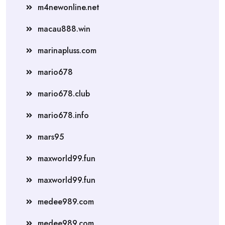
m4newonline.net
macau888.win
marinapluss.com
mario678
mario678.club
mario678.info
mars95
maxworld99.fun
maxworld99.fun
medee989.com
medee989.com