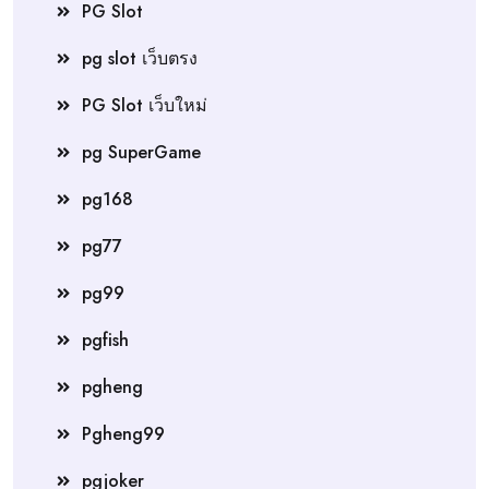
PG Slot
pg slot เว็บตรง
PG Slot เว็บใหม่
pg SuperGame
pg168
pg77
pg99
pgfish
pgheng
Pgheng99
pgjoker