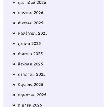
กุมภาพันธ์ 2026
มกราคม 2026
ธันวาคม 2025
พฤศจิกายน 2025
ตุลาคม 2025
กันยายน 2025
สิงหาคม 2025
กรกฎาคม 2025
มิถุนายน 2025
พฤษภาคม 2025
เมษายน 2025