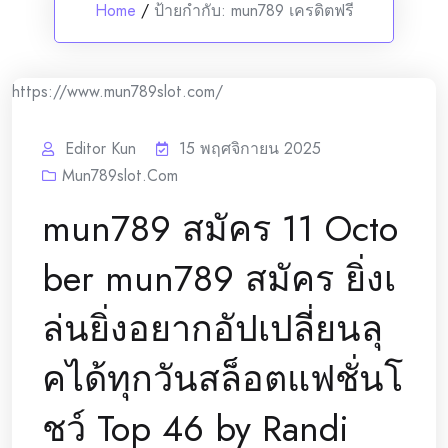
Home
/
ป้ายกำกับ:
mun789 เครดิตฟรี
https://www.mun789slot.com/
Editor Kun
15 พฤศจิกายน 2025
Mun789slot.com
mun789 สมัคร 11 Octo
ber mun789 สมัคร ยิ่งเ
ล่นยิ่งอยากอัปเปลี่ยนลุ
คได้ทุกวันสล็อตแฟชั่นโ
ชว์ Top 46 by Randi