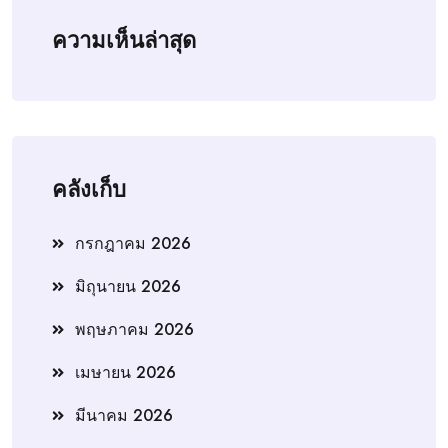
ความเห็นล่าสุด
คลังเก็บ
กรกฎาคม 2026
มิถุนายน 2026
พฤษภาคม 2026
เมษายน 2026
มีนาคม 2026