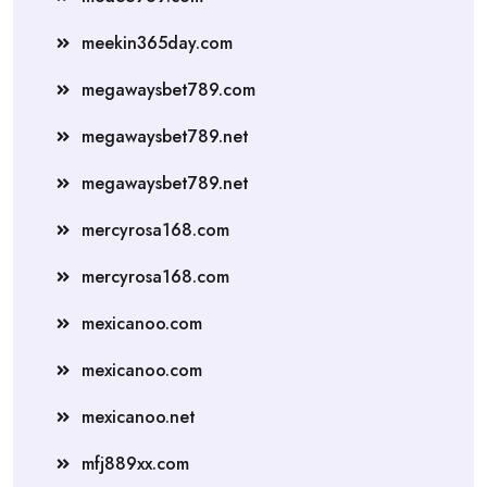
meekin365day.com
megawaysbet789.com
megawaysbet789.net
megawaysbet789.net
mercyrosa168.com
mercyrosa168.com
mexicanoo.com
mexicanoo.com
mexicanoo.net
mfj889xx.com