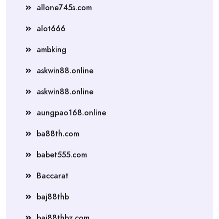
allone745s.com
alot666
ambking
askwin88.online
askwin88.online
aungpao168.online
ba88th.com
babet555.com
Baccarat
baj88thb
baj88thbz.com