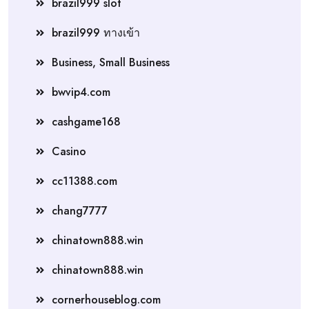
brazil999 slot
brazil999 ทางเข้า
Business, Small Business
bwvip4.com
cashgame168
Casino
cc11388.com
chang7777
chinatown888.win
chinatown888.win
cornerhouseblog.com