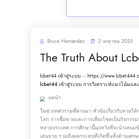
Bruce Hernandez
2 เมษายน 2025
The Truth About Lcb
lcbet44 เข้าสู่ระบบ
–
https://www.lcbet444.
lcbet44 เข้าสู่ระบบ
การวิเคราะห์แนวโน้มแล
บทนำ
ในช่วงทศวรรษที่ผ่านมา หัวข้อเกี่ยวกับหวยได้
โลก การซื้อขายและการเสี่ยงโชคเป็นกิจกรร
หลายประเทศ การศึกษานี้มุ่งหวังที่จะนำเสนอข
เล่นหวย รวมถึงผลกระทบที่เกิดขึ้นทั้งด้านเ