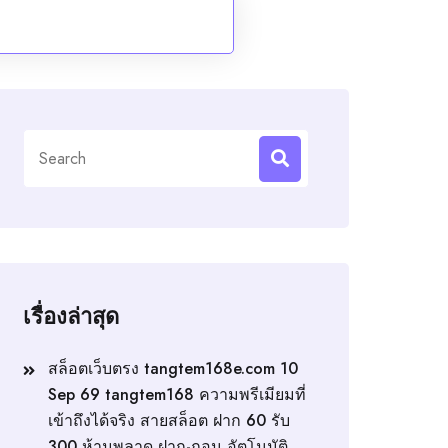
Search
for:
เรื่องล่าสุด
สล็อตเว็บตรง tangtem168e.com 10
Sep 69 tangtem168 ความพรีเมียมที่
เข้าถึงได้จริง สายสล็อต ฝาก 60 รับ
300 ห้ามพลาด ฝาก-ถอน อัตโนมัติ