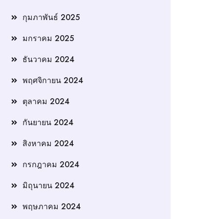
กุมภาพันธ์ 2025
มกราคม 2025
ธันวาคม 2024
พฤศจิกายน 2024
ตุลาคม 2024
กันยายน 2024
สิงหาคม 2024
กรกฎาคม 2024
มิถุนายน 2024
พฤษภาคม 2024