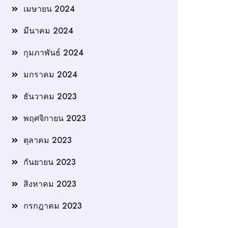
เมษายน 2024
มีนาคม 2024
กุมภาพันธ์ 2024
มกราคม 2024
ธันวาคม 2023
พฤศจิกายน 2023
ตุลาคม 2023
กันยายน 2023
สิงหาคม 2023
กรกฎาคม 2023