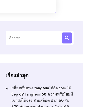
Search
for:
เรื่องล่าสุด
สล็อตเว็บตรง tangtem168e.com 10
Sep 69 tangtem168 ความพรีเมียมที่
เข้าถึงได้จริง สายสล็อต ฝาก 60 รับ
300 ห้ามพลาด ฝาก-ถอน อัตโนมัติ