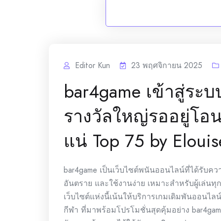
Editor Kun
23 พฤศจิกายน 2025
bar4game เข้าสู่ระ
รางวัลใหญ่รออยู่โอ
แน่ Top 75 by Elouis
bar4game เป็นเว็บไซต์พนันออนไลน์ที่ได้รับคว
อันตราย และใช้งานง่าย เหมาะสำหรับผู้เล่นทุกร
เว็บไซต์แห่งนี้เน้นให้บริการเกมเดิมพันออนไล
กีฬา ที่มาพร้อมโปรโมชั่นสุดคุ้มอย่าง bar4gam