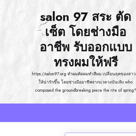
Skip
salon 97 สระ ตัด
to
content
เซ็ต โดยช่างมือ
อาชีพ รับออกแบบ
ทรงผมให้ฟรี
https://salon97.org ทำผมตัดผมทำสีผม เปลี่ยนลุคของสาว
ให้น่ารักขึ้น โดยช่างมืออาชีพจากแวดวงบันเทิง who
composed the groundbreaking piece the rite of spring