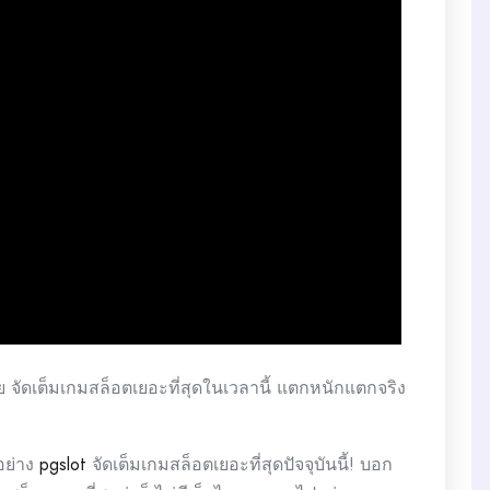
 จัดเต็มเกมสล็อตเยอะที่สุดในเวลานี้ แตกหนักแตกจริง
อย่าง
pgslot
จัดเต็มเกมสล็อตเยอะที่สุดปัจจุบันนี้! บอก