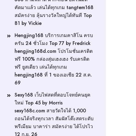
คัดมาแล้ว เล่นได้ทุกเกม tangtem168
สมัครง่าย ลุ้นรางวัลใหญ่ได้ทันที Top
81 by Vickie
Hengjing168 บริการเกมคาสิโน ครบ
ครัน 24 ชั่วโมง Top 77 by Fredrick
hengjing168d.com โปรโมชั่นเครดิต
ฟรี 100% กล่องสุ่มเฮงเฮง รับเครดิต
ฟรี ยูสเดียว เล่นได้ทุกเกม
hengjing168 ที่ 1 ของเอเชีย 22 ส.ค.
69
Sexy168 เว็บไพ่สดที่ตอบโจทย์คนยุค
ใหม่ Top 45 by Morris
sexy168c.com สายวัดใจได้ 1,000
ถอนได้จริงทุกเวลา สัมผัสโต๊ะสดระดับ
พรีเมียม บาคาร่า สมัครง่าย ได้โปรไว
12 ก.ย. 26