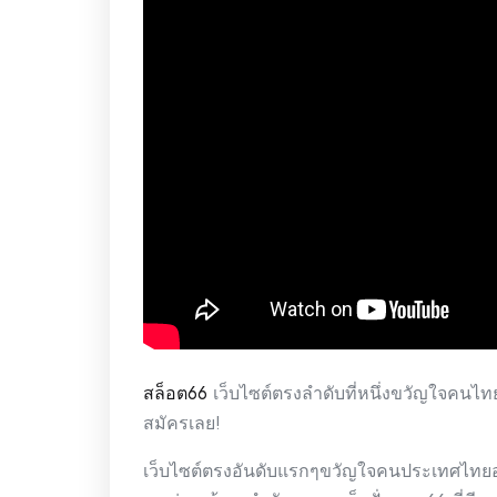
สล็อต66
เว็บไซต์ตรงลำดับที่หนึ่งขวัญใจคนไทย
สมัครเลย!
เว็บไซต์ตรงอันดับแรกๆขวัญใจคนประเทศไทย