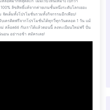
มสล็อตมากที่สุดล่ะก็ ไม่มีเว็บไหนเหมาะไปกว่า
 100% ลิขสิทธิ์แท้จากค่ายเกมชั้นหนึ่งระดับโลกเยอะ
จัดเต็มทั้งโปรโมชั่นรวมทั้งกิจกรรมอีกเพียบ!
เครดิตฟรีจากโปรโมชั่นได้ทุกวี่ทุกวันตลอด 1 วัน แม้
 สล็อต66 กับเราได้แล้วตอนนี้ ลงทะเบียนใหม่ฟรี ปั่น
แน่นอน อย่ารอช้า สมัครเลย!