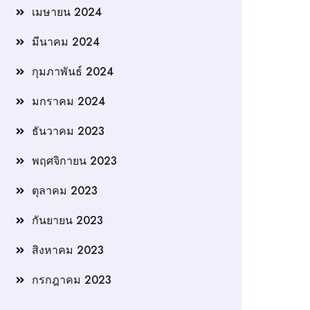
เมษายน 2024
มีนาคม 2024
กุมภาพันธ์ 2024
มกราคม 2024
ธันวาคม 2023
พฤศจิกายน 2023
ตุลาคม 2023
กันยายน 2023
สิงหาคม 2023
กรกฎาคม 2023