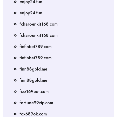
enjoy24.fun
enjoy24.fun
fcharoenkit168.com
fcharoenkit168.com
finfinbet789.com
finfinbet789.com
finn88gold.me
finn88gold.me
fizz169bet.com
fortune99vip.com
fox689ok.com