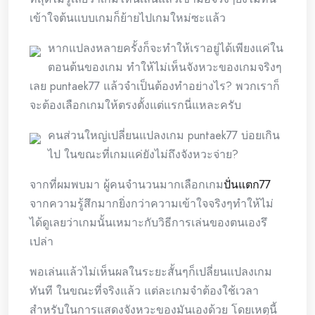
เข้าใจต้นแบบเกมก็ย้ายไปเกมใหม่ซะแล้ว
หากแปลงหลายครั้งก็จะทำให้เราอยู่ได้เพียงแค่ใน
ตอนต้นของเกม ทำให้ไม่เห็นจังหวะของเกมจริงๆ
เลย puntaek77 แล้วจำเป็นต้องทำอย่างไร? พวกเราก็
จะต้องเลือกเกมให้ตรงตั้งแต่แรกนี่แหละครับ
คนส่วนใหญ่เปลี่ยนแปลงเกม puntaek77 บ่อยเกิน
ไป ในขณะที่เกมแค่ยังไม่ถึงจังหวะจ่าย?
จากที่ผมพบมา ผู้คนจำนวนมากเลือกเกม
ปั่นแตก77
จากความรู้สึกมากยิ่งกว่าความเข้าใจจริงๆทำให้ไม่
ได้ดูเลยว่าเกมนั้นเหมาะกับวิธีการเล่นของตนเองรึ
เปล่า
พอเล่นแล้วไม่เห็นผลในระยะสั้นๆก็เปลี่ยนแปลงเกม
ทันที ในขณะที่จริงแล้ว แต่ละเกมจำต้องใช้เวลา
สำหรับในการแสดงจังหวะของมันเองด้วย โดยเหตุนี้