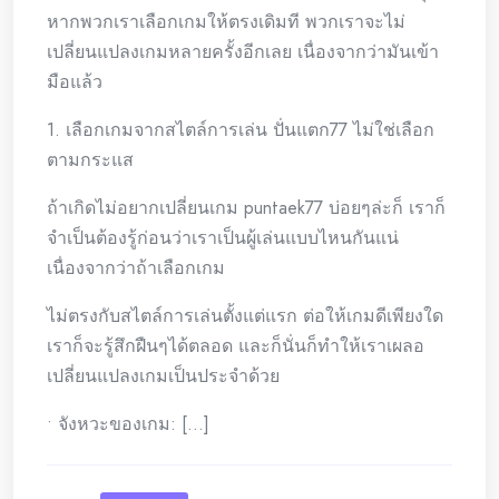
หากพวกเราเลือกเกมให้ตรงเดิมที พวกเราจะไม่
เปลี่ยนแปลงเกมหลายครั้งอีกเลย เนื่องจากว่ามันเข้า
มือแล้ว
1. เลือกเกมจากสไตล์การเล่น ปั่นแตก77 ไม่ใช่เลือก
ตามกระแส
ถ้าเกิดไม่อยากเปลี่ยนเกม puntaek77 บ่อยๆล่ะก็ เราก็
จำเป็นต้องรู้ก่อนว่าเราเป็นผู้เล่นแบบไหนกันแน่
เนื่องจากว่าถ้าเลือกเกม
ไม่ตรงกับสไตล์การเล่นตั้งแต่แรก ต่อให้เกมดีเพียงใด
เราก็จะรู้สึกฝืนๆได้ตลอด และก็นั่นก็ทำให้เราเผลอ
เปลี่ยนแปลงเกมเป็นประจำด้วย
• จังหวะของเกม: [...]