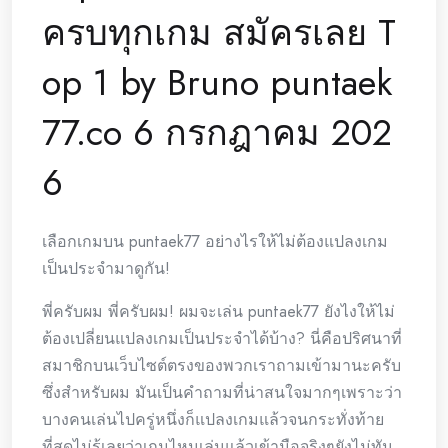
ครบทุกเกม สมัครเลย T
op 1 by Bruno puntaek
77.co 6 กรกฎาคม 202
6
เลือกเกมบน puntaek77 อย่างไรให้ไม่ต้องแปลงเกม
เป็นประจำมาดูกัน!
พี่ครับผม พี่ครับผม! ผมจะเล่น puntaek77 ยังไงให้ไม่
ต้องเปลี่ยนแปลงเกมเป็นประจำได้บ้าง? นี่คือปริศนาที่
สมาชิกบนเว็บไซต์ตรงของพวกเราถามเข้ามานะครับ
ซึ่งสำหรับผม มันเป็นคำถามที่น่าสนใจมากๆเพราะว่า
บางคนเล่นไปครู่หนึ่งก็แปลงเกมแล้วจนกระทั่งท้าย
ที่สุดไม่รู้เลยว่าเกมไหนเล่นแล้วเข้ามือจริงๆยังไม่ทัน