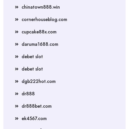
chinatown888.win
cornerhouseblog.com
cupcake88x.com
daruma1688.com
debet slot
debet slot
dgb222hot.com
dr888
dr888bet.com
ek4567.com