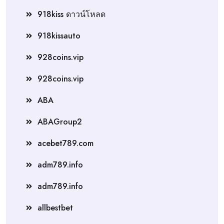
918kiss ดาวน์โหลด
918kissauto
928coins.vip
928coins.vip
ABA
ABAGroup2
acebet789.com
adm789.info
adm789.info
allbestbet