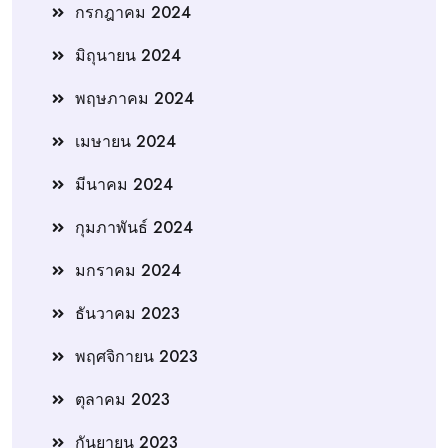
กรกฎาคม 2024
มิถุนายน 2024
พฤษภาคม 2024
เมษายน 2024
มีนาคม 2024
กุมภาพันธ์ 2024
มกราคม 2024
ธันวาคม 2023
พฤศจิกายน 2023
ตุลาคม 2023
กันยายน 2023