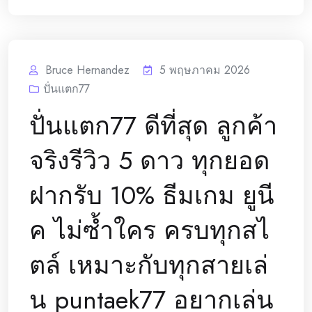
Bruce Hernandez
5 พฤษภาคม 2026
ปั่นแตก77
ปั่นแตก77 ดีที่สุด ลูกค้า
จริงรีวิว 5 ดาว ทุกยอด
ฝากรับ 10% ธีมเกม ยูนี
ค ไม่ซ้ำใคร ครบทุกสไ
ตล์ เหมาะกับทุกสายเล่
น puntaek77 อยากเล่น