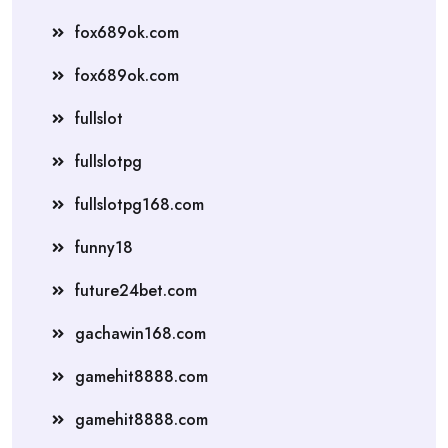
fox689ok.com
fox689ok.com
fullslot
fullslotpg
fullslotpg168.com
funny18
future24bet.com
gachawin168.com
gamehit8888.com
gamehit8888.com