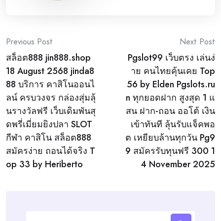
Post
Previous Post
Next Post
สล็อต888 jin888.shop
Pgslot99 เว็บตรง เล่นง่
navigation
18 August 2568 jinda8
าย คนไทยคุ้นเคย Top
88 บริการ คาสิโนออนไ
56 by Elden Pgslots.ru
ลน์ ครบวงจร กล่องสุ่มลุ้
n ทุกยอดฝาก สูงสุด 1 แ
นรางวัลฟรี เว็บเดิมพันสุ
สน ฝาก-ถอน ออโต้ เงิน
ดพรี่เมี่ยมยิงปลา SLOT
เข้าทันที ลุ้นรับแจ็คพอ
กีฬา คาสิโน สล็อต888
ต เหยียบล้านทุกวัน Pg9
สมัครง่าย ถอนได้จริง T
9 สมัครรับทุนฟรี 300 1
op 33 by Heriberto
4 November 2025
Search