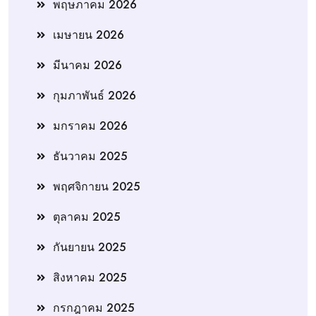
พฤษภาคม 2026
เมษายน 2026
มีนาคม 2026
กุมภาพันธ์ 2026
มกราคม 2026
ธันวาคม 2025
พฤศจิกายน 2025
ตุลาคม 2025
กันยายน 2025
สิงหาคม 2025
กรกฎาคม 2025