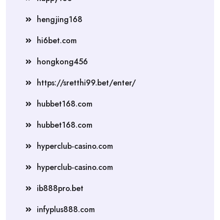
hengjing168
hi6bet.com
hongkong456
https://sretthi99.bet/enter/
hubbet168.com
hubbet168.com
hyperclub-casino.com
hyperclub-casino.com
ib888pro.bet
infyplus888.com