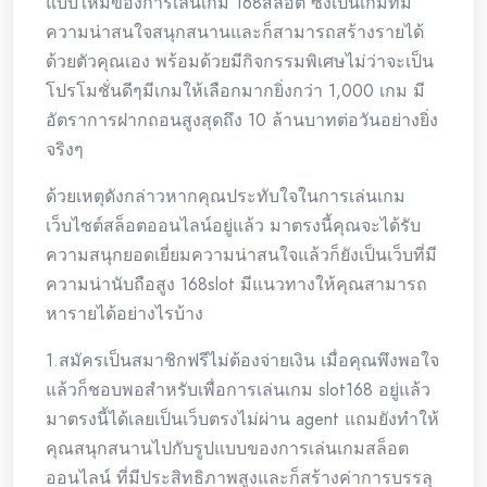
แบบใหม่ของการเล่นเกม 168สล็อต ซึ่งเป็นเกมที่มี
ความน่าสนใจสนุกสนานและก็สามารถสร้างรายได้
ด้วยตัวคุณเอง พร้อมด้วยมีกิจกรรมพิเศษไม่ว่าจะเป็น
โปรโมชั่นดีๆมีเกมให้เลือกมากยิ่งกว่า 1,000 เกม มี
อัตราการฝากถอนสูงสุดถึง 10 ล้านบาทต่อวันอย่างยิ่ง
จริงๆ
ด้วยเหตุดังกล่าวหากคุณประทับใจในการเล่นเกม
เว็บไซต์สล็อตออนไลน์อยู่แล้ว มาตรงนี้คุณจะได้รับ
ความสนุกยอดเยี่ยมความน่าสนใจแล้วก็ยังเป็นเว็บที่มี
ความน่านับถือสูง 168slot มีแนวทางให้คุณสามารถ
หารายได้อย่างไรบ้าง
1.สมัครเป็นสมาชิกฟรีไม่ต้องจ่ายเงิน เมื่อคุณพึงพอใจ
แล้วก็ชอบพอสำหรับเพื่อการเล่นเกม slot168 อยู่แล้ว
มาตรงนี้ได้เลยเป็นเว็บตรงไม่ผ่าน agent แถมยังทำให้
คุณสนุกสนานไปกับรูปแบบของการเล่นเกมสล็อต
ออนไลน์ ที่มีประสิทธิภาพสูงและก็สร้างค่าการบรรลุ