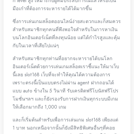
ก็ level สูง เหมาะกับผู้ที่มีประสบการณ์แล้วหรือเป็น
มือเก๋าที่ต้องการจะหารายได้ได้มากขึ้น
ซึ่งการเล่นเกมสล็อตออนไลน์ง่ายสะดวกและก็สมควร
สำหรับสมาชิกทุกคนที่พึงพอใจสำหรับในการหาเงิน
บนโลกอินเตอร์เน็ตที่ลงทุนน้อย แต่ได้กำไรสูงและคุ้ม
กับในเวลาที่เสียไปแน่ๆ
สำหรับสมาชิกทุกท่านที่อยากจะหารายได้บนโลก
อินเตอร์เน็ตด้วยการเล่นเกมสล็อตเราชี้แนะให้มาเว็บ
นี้เลย slot168 เว็บที่จะทำให้คุณได้ความต้องการ
เพราะตรงนี้เป็นแบบตรงไม่ผ่าน agent ฝากถอนได้
แบบ auto ข้างใน 5 วินาที รับเครดิตฟรีโบนัสฟรีโปร
โมชั่นฯลฯ และก็ยังรองรับการฝากเงินทุกระบบมีเกม
ให้เลือกมากถึง 1,000 เกม
และก็เริ่มต้นสำหรับเพื่อการเล่นเกม slot168 เพียงแต่
1 บาท นอกเหนือจากนั้นก็ยังมีสิทธิพิเศษอื่นๆที่คอย