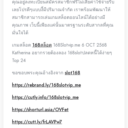
คุณอยู่ลงทะเบียนสมัครสมาชิกฟรีไม่เสียค่าใช้จ่ายรีบ
เลยโปรดีๆแบบงี้มีปริมาณจำกัด เราพร้อมพัฒนาให้
สมาชิกสามารถเล่นเกมสล็อตออนไลน์ได้อย่างมี
คุณภาพ เว็บนี้เพียงแค่นั้นมาตรฐานระดับสากลที่คุณ
มั่นใจได้
เกมสล็อต
168สล็อต
168Slotvip.me 6 OCT 2568
Katherina อยากรวยต้องลอง 168slotปลดหนี้ได้ง่ายๆ
Top 24
ขอขอบพระคุณอ้างอิงจาก
slot168
https://rebrand.ly/168slotvip_me
https://cutly.info/168slotvip_me
https://shorturl.asia/OVFet
https://cutt.ly/frLAVPw7