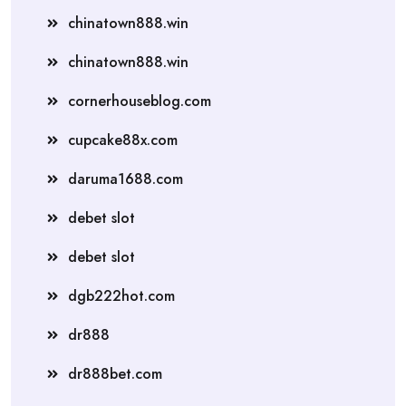
chinatown888.win
chinatown888.win
cornerhouseblog.com
cupcake88x.com
daruma1688.com
debet slot
debet slot
dgb222hot.com
dr888
dr888bet.com