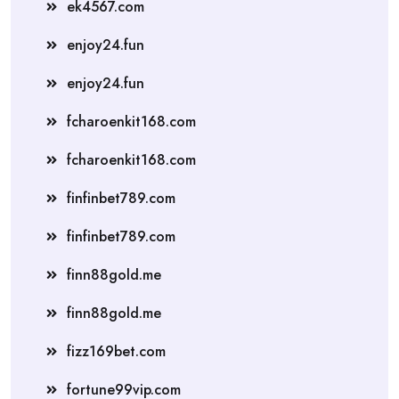
ek4567.com
enjoy24.fun
enjoy24.fun
fcharoenkit168.com
fcharoenkit168.com
finfinbet789.com
finfinbet789.com
finn88gold.me
finn88gold.me
fizz169bet.com
fortune99vip.com