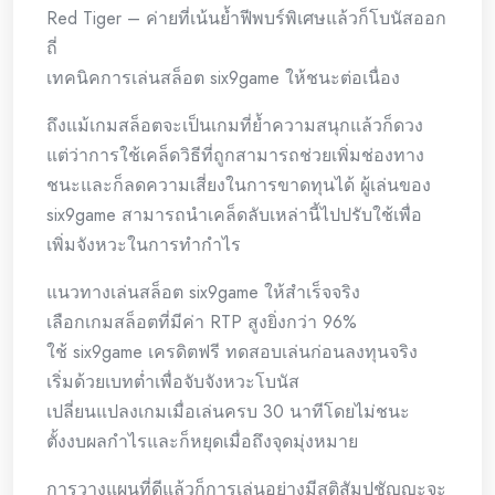
Red Tiger – ค่ายที่เน้นย้ำฟีพบร์พิเศษแล้วก็โบนัสออก
ถี่
เทคนิคการเล่นสล็อต six9game ให้ชนะต่อเนื่อง
ถึงแม้เกมสล็อตจะเป็นเกมที่ย้ำความสนุกแล้วก็ดวง
แต่ว่าการใช้เคล็ดวิธีที่ถูกสามารถช่วยเพิ่มช่องทาง
ชนะและก็ลดความเสี่ยงในการขาดทุนได้ ผู้เล่นของ
six9game สามารถนำเคล็ดลับเหล่านี้ไปปรับใช้เพื่อ
เพิ่มจังหวะในการทำกำไร
แนวทางเล่นสล็อต six9game ให้สำเร็จจริง
เลือกเกมสล็อตที่มีค่า RTP สูงยิ่งกว่า 96%
ใช้ six9game เครดิตฟรี ทดสอบเล่นก่อนลงทุนจริง
เริ่มด้วยเบทต่ำเพื่อจับจังหวะโบนัส
เปลี่ยนแปลงเกมเมื่อเล่นครบ 30 นาทีโดยไม่ชนะ
ตั้งงบผลกำไรและก็หยุดเมื่อถึงจุดมุ่งหมาย
การวางแผนที่ดีแล้วก็การเล่นอย่างมีสติสัมปชัญญะจะ