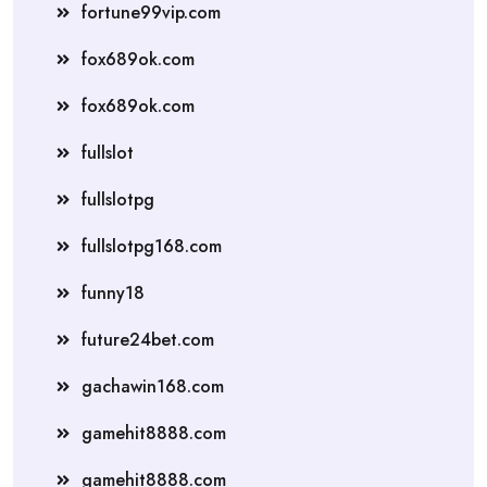
fortune99vip.com
fox689ok.com
fox689ok.com
fullslot
fullslotpg
fullslotpg168.com
funny18
future24bet.com
gachawin168.com
gamehit8888.com
gamehit8888.com