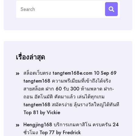
Search
for:
เรื่องล่าสุด
สล็อตเว็บตรง tangtem168e.com 10 Sep 69
tangtem168 ความพรีเมียมที่เข้าถึงได้จริง
สายสล็อต ฝาก 60 รับ 300 ห้ามพลาด ฝาก-
ถอน อัตโนมัติ คัดมาแล้ว เล่นได้ทุกเกม
tangtem168 สมัครง่าย ลุ้นรางวัลใหญ่ได้ทันที
Top 81 by Vickie
Hengjing168 บริการเกมคาสิโน ครบครัน 24
ชั่วโมง Top 77 by Fredrick