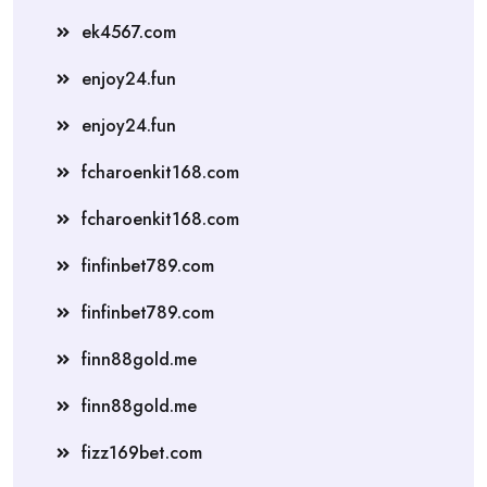
ek4567.com
enjoy24.fun
enjoy24.fun
fcharoenkit168.com
fcharoenkit168.com
finfinbet789.com
finfinbet789.com
finn88gold.me
finn88gold.me
fizz169bet.com