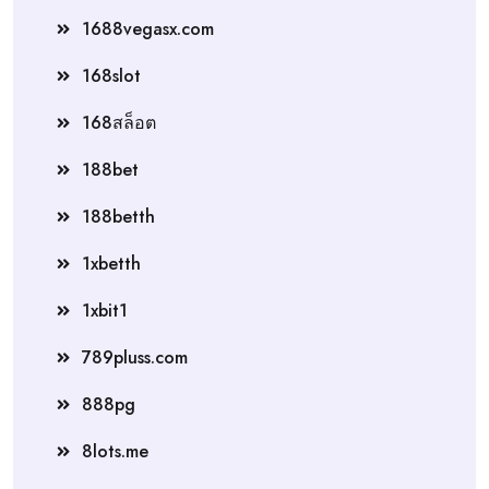
1688vegasx.com
168slot
168สล็อต
188bet
188betth
1xbetth
1xbit1
789pluss.com
888pg
8lots.me