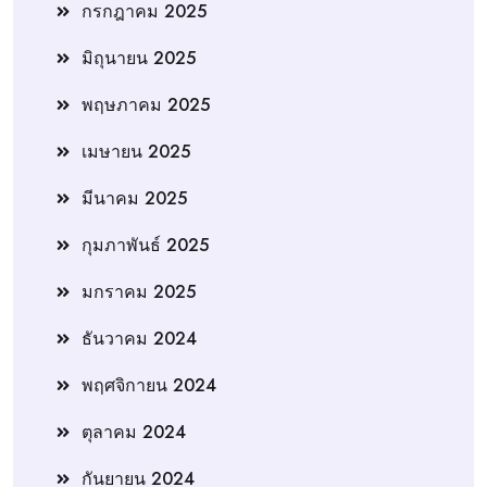
กรกฎาคม 2025
มิถุนายน 2025
พฤษภาคม 2025
เมษายน 2025
มีนาคม 2025
กุมภาพันธ์ 2025
มกราคม 2025
ธันวาคม 2024
พฤศจิกายน 2024
ตุลาคม 2024
กันยายน 2024