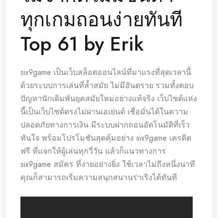
ทุกเกมถอนง่ายทันที
Top 61 by Erik
six9game เป็นเว็บสล็อตออนไลน์ที่มาแรงที่สุดเวลานี้
ด้วยระบบการเล่นที่ล้ำสมัย ไม่มีอันตราย รวมทั้งตอบ
ปัญหานักเดิมพันยุคสมัยใหม่อย่างแท้จริง เว็บไซต์แห่ง
นี้เป็นเว็บไซต์ตรงไม่ผ่านเอเย่นต์ เชื่อมั่นได้ในความ
ปลอดภัยทางการเงิน มีระบบฝากถอนอัตโนมัติที่เร็ว
ทันใจ พร้อมโปรโมชั่นสุดคุ้มอย่าง six9game เครดิต
ฟรี ที่แจกให้ผู้เล่นทุกวี่วัน แล้วก็แนวทางการ
six9game สมัคร ที่ง่ายอย่างยิ่ง ใช้เวลาไม่ถึงหนึ่งนาที
คุณก็สามารถเริ่มความสนุกสนานร่าเริงได้ทันที