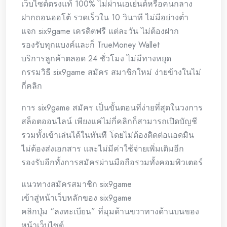
เว็บไซต์ตรงแท้ 100% ไม่ผ่านเอเย่นต์หรือคนกลาง
ฝากถอนออโต้ รวดเร็วใน 10 วินาที ไม่มีอย่างต่ำ
แจก six9game เครดิตฟรี แต่ละวัน ไม่ต้องฝาก
รองรับทุกแบงค์และก็ TrueMoney Wallet
บริการลูกค้าตลอด 24 ชั่วโมง ไม่มีทางหยุด
กรรมวิธี six9game สมัคร สมาชิกใหม่ ง่ายข้างในไม่
กี่คลิก
การ six9game สมัคร เป็นขั้นตอนที่ง่ายที่สุดในวงการ
สล็อตออนไลน์ เพียงแค่ไม่กี่คลิกก็สามารถเปิดบัญชี
รวมทั้งเข้าเล่นได้ในทันที โดยไม่ต้องติดต่อแอดมิน
ไม่ต้องส่งเอกสาร และไม่มีค่าใช้จ่ายเพิ่มเติมอีก
รองรับอีกทั้งการสมัครผ่านมือถือรวมทั้งคอมพิวเตอร์
แนวทางสมัครสมาชิก six9game
เข้าสู่หน้าเว็บหลักของ six9game
คลิกปุ่ม “ลงทะเบียน” ที่มุมด้านขวาทางด้านบนของ
หน้าเว็บไซต์