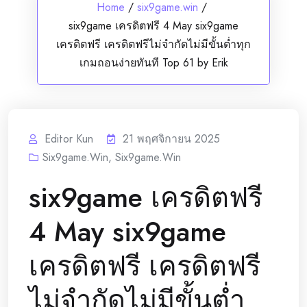
Home
/
six9game.win
/
six9game เครดิตฟรี 4 May six9game
เครดิตฟรี เครดิตฟรีไม่จำกัดไม่มีขั้นต่ำทุก
เกมถอนง่ายทันที Top 61 by Erik
Editor Kun
21 พฤศจิกายน 2025
Six9game.win
,
Six9game.win
six9game เครดิตฟรี
4 May six9game
เครดิตฟรี เครดิตฟรี
ไม่จำกัดไม่มีขั้นต่ำ