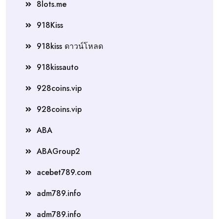
8lots.me
918Kiss
918kiss ดาวน์โหลด
918kissauto
928coins.vip
928coins.vip
ABA
ABAGroup2
acebet789.com
adm789.info
adm789.info