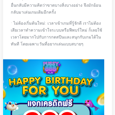
อื่นกลับมีความคิดว่าขาดบางสิ่งบางอย่าง จึงมักย้อน
กลับมาเล่นเกมเดิมอีกครั้ง
• ไม่ต้องเริ่มต้นใหม่: เวลาเข้าเกมที่รู้จักดี เราไม่ต้อง
เสียเวลาทำความเข้าใจระบบหรือฟีพบร์ใหม่ ก็เลยใช้
เวลาโดยมากไปกับการกดสปินและสนุกกับเกมได้ใน
ทันที โดยเฉพาะวันที่อยากเล่นแบบสบายๆ