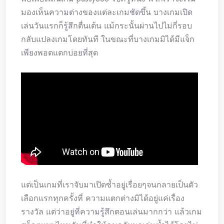
มองเห็นความต่างของแต่ละเกมชัดขึ้น บางเกมเปิด
เล่นวันแรกก็รู้สึกตื่นเต้น แม้กระนั้นผ่านไปไม่กี่รอบ
กลับแปลงเกมโดยทันที ในขณะที่บางเกมมิได้มีแจ็ก
เพียงพอตแตกบ่อยที่สุด
แต่เป็นเกมที่เราจับมาเปิดซ้ำอยู่เรื่อยๆจนกลายเป็นตัว
เลือกแรกทุกครั้งที่ ความแตกต่างมิได้อยู่แค่เรื่อง
รางวัล แต่ว่าอยู่ที่ความรู้สึกตอนเล่นมากกว่า แล้วเกม