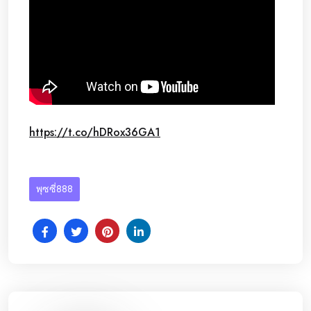
https://t.co/hDRox36GA1
พุซซี่888