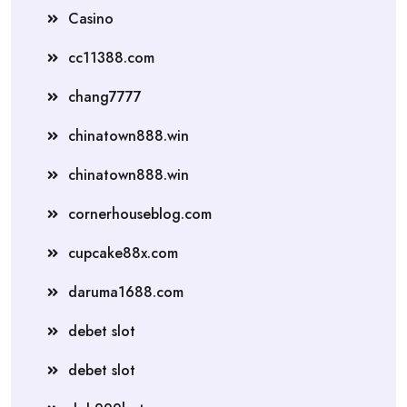
Casino
cc11388.com
chang7777
chinatown888.win
chinatown888.win
cornerhouseblog.com
cupcake88x.com
daruma1688.com
debet slot
debet slot