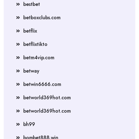
bestbet
betboxclubs.com
betflix
betflixtikto
betm4vip.com
betway
betwin6666.com
betworld369hot.com
betworld369hot.com
bh99
bombet888.win