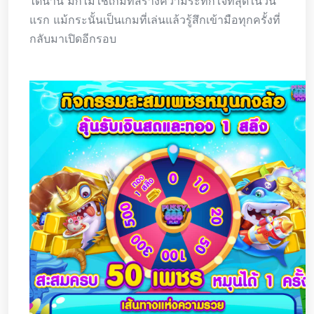
ได้นาน มักไม่ใช่เกมที่สร้างความระทึกใจที่สุดในวัน
แรก แม้กระนั้นเป็นเกมที่เล่นแล้วรู้สึกเข้ามือทุกครั้งที่
กลับมาเปิดอีกรอบ