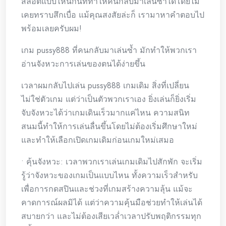
สล็อตแบบไหนกันที่ทำให้คนกลับมาเล่นซ้ำได้โดยไม่
เคยทราบสึกเบื่อ แม้คุณสงสัยล่ะก็ เรามาหาคำตอบไป
พร้อมเลยครับผม!
เกม pussy888 ที่คนกลับมาเล่นซ้ำ มักทำให้พวกเรา
อ่านจังหวะการเล่นของตนได้ง่ายขึ้น
เวลาผมกลับไปเล่น pussy888 เกมเดิม สิ่งที่เปลี่ยน
ไม่ใช่ตัวเกม แต่ว่าเป็นตัวพวกเราเอง ยิ่งเล่นก็ยิ่งเริ่ม
จับจังหวะได้ว่าเกมเดินเร็วมากแค่ไหน ความสนิท
สนมนี้ทำให้การเล่นลื่นขึ้นโดยไม่ต้องเริ่มศึกษาใหม่
และทำให้เลือกเปิดเกมเดิมก่อนเกมใหม่เสมอ
• คุ้นจังหวะ: เวลาพวกเราเล่นเกมเดิมไปสักพัก จะเริ่ม
รู้ว่าจังหวะของเกมเป็นแบบไหน ทั้งความเร็วสำหรับ
เพื่อการกดสปินและช่วงที่เกมสร้างความลุ้น แม้จะ
คาดการณ์ผลมิได้ แต่ว่าความคุ้นมือช่วยทำให้เล่นได้
สบายกว่า และไม่ต้องเสียเวล่ำเวลาปรับพฤติกรรมทุก