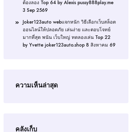
ต้องลอง Top 64 by Alexis pussy888play.me
3 Sep 2569
Joker123auto webแจกหนัก วิธีเลือกเว็บสล็อต
ออนไลน์ให้ปลอดภัย เล่นง่าย และตอบโจทย์
มากที่สุด พนัน เว็บใหญ่ ทดลองเล่น Top 22
by Yvette joker123auto.shop 8 สิงหาคม 69
ความเห็นล่าสุด
คลังเก็บ