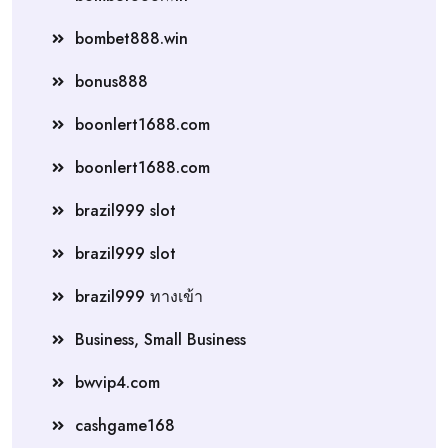
bombet888.win
bonus888
boonlert1688.com
boonlert1688.com
brazil999 slot
brazil999 slot
brazil999 ทางเข้า
Business, Small Business
bwvip4.com
cashgame168