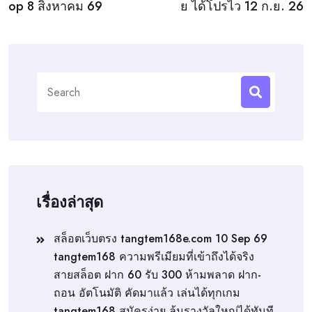
op 8 สิงหาคม 69
ย ได้โปรไว 12 ก.ย. 26
Search
for:
เรื่องล่าสุด
สล็อตเว็บตรง tangtem168e.com 10 Sep 69
tangtem168 ความพรีเมียมที่เข้าถึงได้จริง
สายสล็อต ฝาก 60 รับ 300 ห้ามพลาด ฝาก-
ถอน อัตโนมัติ คัดมาแล้ว เล่นได้ทุกเกม
tangtem168 สมัครง่าย ลุ้นรางวัลใหญ่ได้ทันที