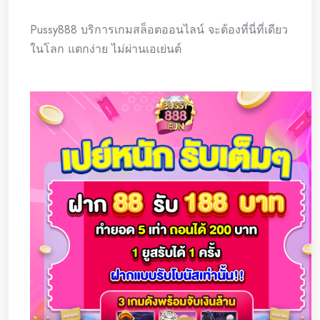
Pussy888 บริการเกมสล็อตออนไลน์ จะต้องที่นี่ที่เดียว
ในโลก แตกง่าย ไม่ผ่านเอเย่นต์