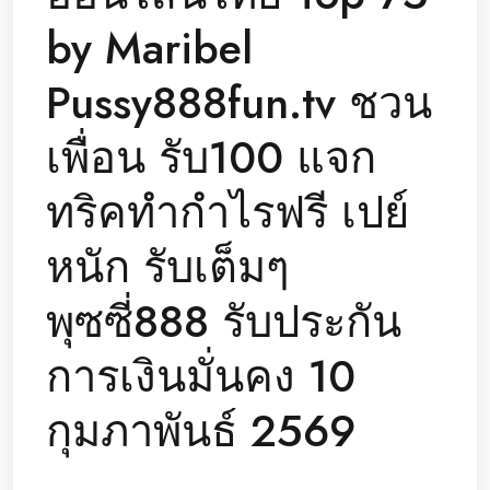
by Maribel
Pussy888fun.tv ชวน
เพื่อน รับ100 แจก
ทริคทำกำไรฟรี เปย์
หนัก รับเต็มๆ
พุซซี่888 รับประกัน
การเงินมั่นคง 10
กุมภาพันธ์ 2569