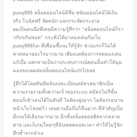
pussy888 สล็อตออนไลน์มีชื่อ พนันออนไลน์ได้เงิน
จริง โบนัสฟรี จัดหนัก แจกกระจัดกระจาย
ผมเป็นคนนึงที่เคยมีความรู้สึกว่า “สล็อตออนไลน์ก็รา
วกับๆกันหมด” กระทั่งได้มาลองเล่นกับเว็บ
pussy888fun ที่เพื่อนชี้แนะให้รู้จัก ช่วงแรกก็ไม่ได้
คาดหมายอะไรมากมาย เพียงแค่ต้องการทดลองเล่น
แก้เบื่อ แต่กลายเป็นว่าประสบการณ์ตอนนั้นทำให้มุม
มองของผมต่อสล็อตออนไลน์แปรไปเลย
รู้สึกได้โดยทันทีหลังลงทะเบียนสมัครสมาชิกเป็น
ความง่ายรวมทั้งความเร็วของระบบ สมัครไม่กี่ขั้น
ตอนก็เข้าเล่นได้ในทันที ไม่ต้องยุ่งยาก ไม่ต้องรอนาน
หน้าเว็บโหลดไว เล่นผ่านมือถือก็ลื่นมาก ที่สำคัญเป็น
มีเกมให้เลือกมากมาย อีกทั้งสล็อตยอดฮิตจากหลาย
ค่าย และก็เกมใหม่ๆที่อัปเดตตลอดเวลา ทำให้ไม่รู้จัก
สึกซ้ำจากจำเจ