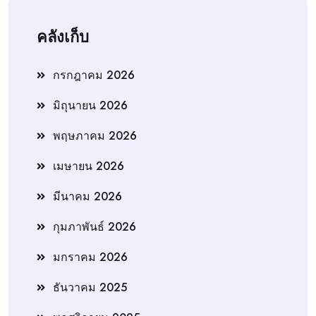
คลังเก็บ
กรกฎาคม 2026
มิถุนายน 2026
พฤษภาคม 2026
เมษายน 2026
มีนาคม 2026
กุมภาพันธ์ 2026
มกราคม 2026
ธันวาคม 2025