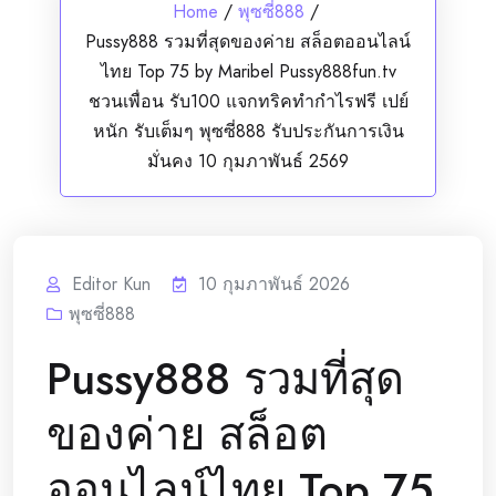
Home
/
พุซซี่888
/
Pussy888 รวมที่สุดของค่าย สล็อตออนไลน์
ไทย Top 75 by Maribel Pussy888fun.tv
ชวนเพื่อน รับ100 แจกทริคทำกำไรฟรี เปย์
หนัก รับเต็มๆ พุซซี่888 รับประกันการเงิน
มั่นคง 10 กุมภาพันธ์ 2569
Editor Kun
10 กุมภาพันธ์ 2026
พุซซี่888
Pussy888 รวมที่สุด
ของค่าย สล็อต
ออนไลน์ไทย Top 75