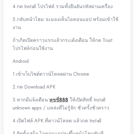
4.กด Install โปรไฟล์ รวมทั้งยืนยันรหัสผ่านเครื่อง
5.กลับหน้าโฮม จะมองเห็นไอคอนแอป พร้อมเข้าใช้
งาน
ถ้าเกิดเปิดคราวแรกแล้วกระเด้งเตือน ให้กด Trust
โปรไฟล์ก่อนใช้งาน
Android
1.เข้าเว็บไซต์ดาวน์โหลดผ่าน Chrome
2.กด Download APK
3.หากมีแจ้งเตือน
พุซซี่888
ให้เปิดสิทธิ์ Install
unknown apps / แหล่งที่ไม่รู้จัก ชั่วครั้งชั่วคราว
4.เปิดไฟล์ APK ที่ดาวน์โหลด แล้วกด Install
5.ติดตั้งเสร็จ ไอคอนแอปจะขึ้นหน้าโฮมทันที