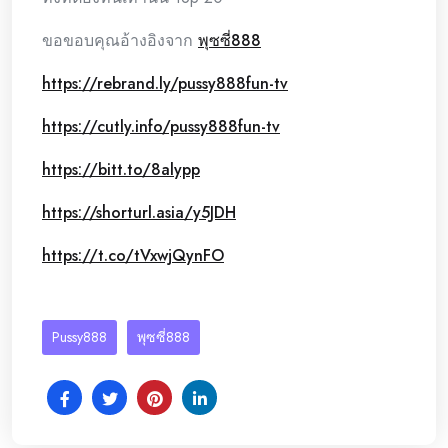
ขอขอบคุณอ้างอิงจาก
พุซซี่888
https://rebrand.ly/pussy888fun-tv
https://cutly.info/pussy888fun-tv
https://bitt.to/8alypp
https://shorturl.asia/y5JDH
https://t.co/tVxwjQynFO
Pussy888
พุซซี่888