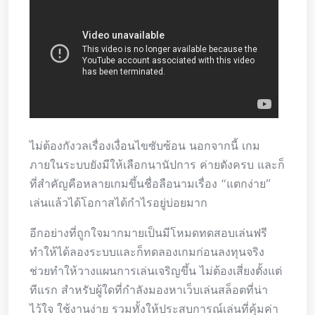
ไม่ต้องกังวลเรื่องเงื่อนไขซับซ้อน นอกจากนี้ เกม
ภายในระบบยังมีให้เลือกนานัปการ ค่ายดังครบ และก็
ที่สำคัญคือหลายเกมขึ้นชื่อลือนามเรื่อง “แตกง่าย”
เล่นแล้วได้โอกาสได้กำไรอยู่บ่อยมาก
อีกอย่างที่ถูกใจมากมายเป็นมีโหมดทดสอบเล่นฟรี
ทำให้ได้ลองระบบและก็ทดลองเกมก่อนลงทุนจริง
ช่วยทำให้วางแผนการเล่นเจริญขึ้น ไม่ต้องเสี่ยงตั้งแต่
ทีแรก สำหรับผู้ใดที่กำลังมองหาเว็บเล่นสล็อตที่น่า
ไว้ใจ ใช้งานง่าย รวมทั้งให้ประสบการณ์เล่นที่คุ้มค่า