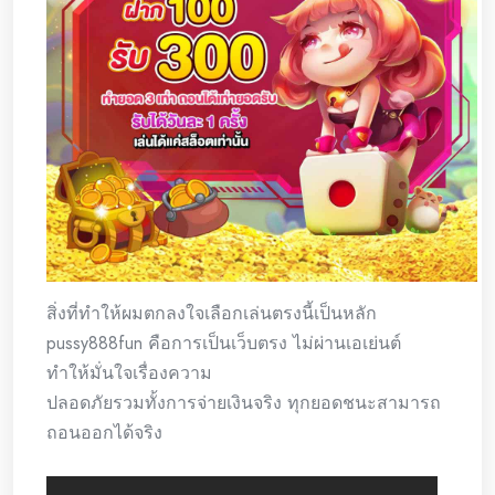
สิ่งที่ทำให้ผมตกลงใจเลือกเล่นตรงนี้เป็นหลัก
pussy888fun คือการเป็นเว็บตรง ไม่ผ่านเอเย่นต์
ทำให้มั่นใจเรื่องความ
ปลอดภัยรวมทั้งการจ่ายเงินจริง ทุกยอดชนะสามารถ
ถอนออกได้จริง