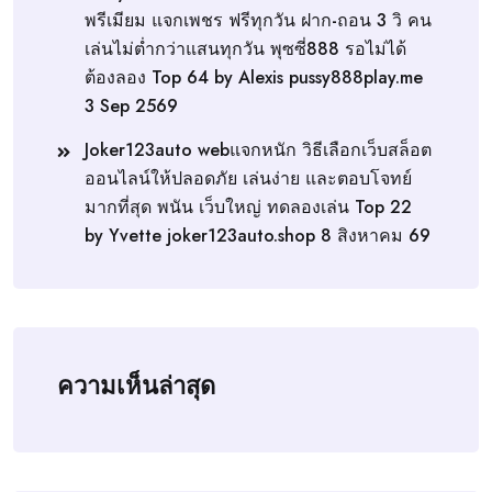
พรีเมียม แจกเพชร ฟรีทุกวัน ฝาก-ถอน 3 วิ คน
เล่นไม่ต่ำกว่าแสนทุกวัน พุซซี่888 รอไม่ได้
ต้องลอง Top 64 by Alexis pussy888play.me
3 Sep 2569
Joker123auto webแจกหนัก วิธีเลือกเว็บสล็อต
ออนไลน์ให้ปลอดภัย เล่นง่าย และตอบโจทย์
มากที่สุด พนัน เว็บใหญ่ ทดลองเล่น Top 22
by Yvette joker123auto.shop 8 สิงหาคม 69
ความเห็นล่าสุด