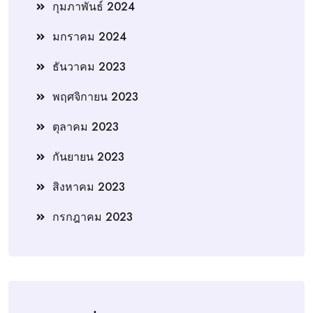
กุมภาพันธ์ 2024
มกราคม 2024
ธันวาคม 2023
พฤศจิกายน 2023
ตุลาคม 2023
กันยายน 2023
สิงหาคม 2023
กรกฎาคม 2023