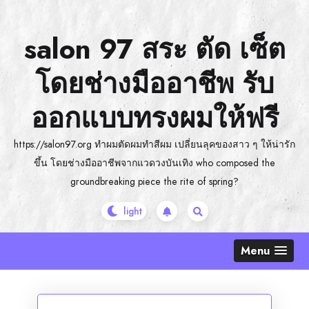
Skip
to
salon 97 สระ ตัด เซ็ต
content
โดยช่างมืออาชีพ รับ
ออกแบบทรงผมให้ฟรี
https://salon97.org ทำผมตัดผมทำสีผม เปลี่ยนลุคของสาว ๆ ให้น่ารัก
ขึ้น โดยช่างมืออาชีพจากแวดวงบันเทิง who composed the
groundbreaking piece the rite of spring?
Menu