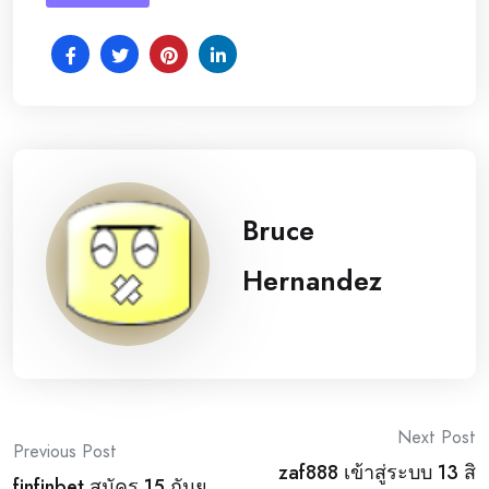
Bruce
Hernandez
Post
Next Post
Previous Post
zaf888 เข้าสู่ระบบ 13 สิ
finfinbet สมัคร 15 กันย