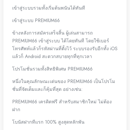
เข้าสู่ระบบรวมทั้งเริ่มต้นพนันได้ทันที
เข้าสู่ระบบ PREMIUM66
ข้างหลังการสมัครเสร็จสิ้น ผู้เล่นสามารถ
PREMIUM66 เข้าสู่ระบบ ได้โดยทันที โดยใช้เบอร์
โทรศัพท์แล้วก็รหัสผ่านที่ตั้งไว้ ระบบรองรับอีกทั้ง iOS
แล้วก็ Android สะดวกสบายทุกที่ทุกเวลา
โปรโมชั่นรวมทั้งสิทธิพิเศษ PREMIUM66
หนึ่งในคุณลักษณะเด่นของ PREMIUM66 เป็นโปรโม
ชั่นที่จัดเต็มและก็คุ้มที่สุด อย่างเช่น:
PREMIUM66 เครดิตฟรี สำหรับสมาชิกใหม่ ไม่ต้อง
ฝาก
โบนัสฝากทีแรก 100% สูงสุดหลักพัน