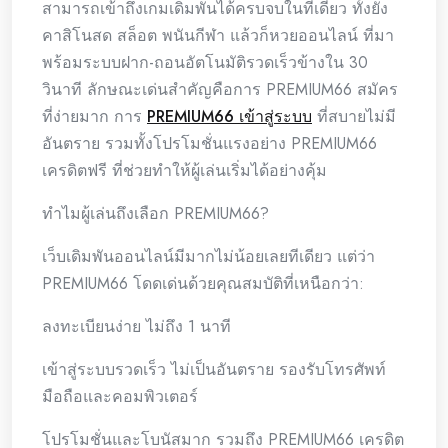
สามารถเข้าถึงเกมเดิมพันได้ครบจบในที่เดียว ทั้งยัง
คาสิโนสด สล็อต พนันกีฬา แล้วก็หวยออนไลน์ ที่มา
พร้อมระบบฝาก-ถอนอัตโนมัติรวดเร็วข้างใน 30
วินาที ลักษณะเด่นสำคัญคือการ PREMIUM66 สมัคร
ที่ง่ายมาก การ
PREMIUM66 เข้าสู่ระบบ
ที่สบายไม่มี
อันตราย รวมทั้งโปรโมชั่นแรงอย่าง PREMIUM66
เครดิตฟรี ที่ช่วยทำให้ผู้เล่นเริ่มได้อย่างคุ้ม
ทำไมผู้เล่นถึงเลือก PREMIUM66?
เว็บเดิมพันออนไลน์มีมากไม่น้อยเลยทีเดียว แต่ว่า
PREMIUM66 โดดเด่นด้วยคุณสมบัติที่เหนือกว่า:
ลงทะเบียนง่าย ไม่ถึง 1 นาที
เข้าสู่ระบบรวดเร็ว ไม่เป็นอันตราย รองรับโทรศัพท์
มือถือและคอมพิวเตอร์
โปรโมชั่นและโบนัสมาก รวมถึง PREMIUM66 เครดิต