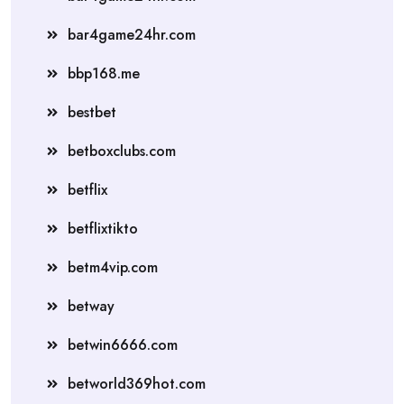
bar4game24hr.com
bbp168.me
bestbet
betboxclubs.com
betflix
betflixtikto
betm4vip.com
betway
betwin6666.com
betworld369hot.com