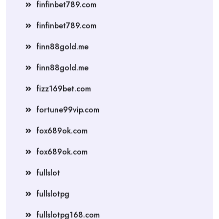
finfinbet789.com
finfinbet789.com
finn88gold.me
finn88gold.me
fizz169bet.com
fortune99vip.com
fox689ok.com
fox689ok.com
fullslot
fullslotpg
fullslotpg168.com