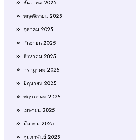
ธันวาคม 2025
พฤศจิกายน 2025
ตุลาคม 2025
กันยายน 2025
สิงหาคม 2025
กรกฎาคม 2025
มิถุนายน 2025
พฤษภาคม 2025
เมษายน 2025
มีนาคม 2025
กุมภาพันธ์ 2025