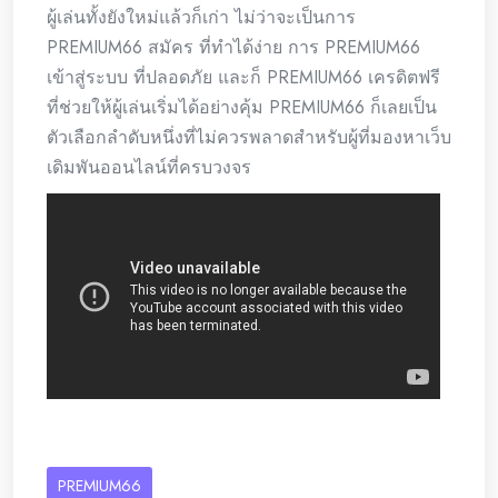
ผู้เล่นทั้งยังใหม่แล้วก็เก่า ไม่ว่าจะเป็นการ
PREMIUM66 สมัคร ที่ทำได้ง่าย การ PREMIUM66
เข้าสู่ระบบ ที่ปลอดภัย และก็ PREMIUM66 เครดิตฟรี
ที่ช่วยให้ผู้เล่นเริ่มได้อย่างคุ้ม PREMIUM66 ก็เลยเป็น
ตัวเลือกลำดับหนึ่งที่ไม่ควรพลาดสำหรับผู้ที่มองหาเว็บ
เดิมพันออนไลน์ที่ครบวงจร
PREMIUM66