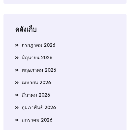
คลังเก็บ
กรกฎาคม 2026
มิถุนายน 2026
พฤษภาคม 2026
เมษายน 2026
มีนาคม 2026
กุมภาพันธ์ 2026
มกราคม 2026