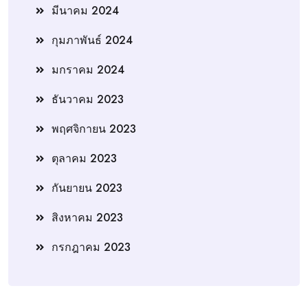
มีนาคม 2024
กุมภาพันธ์ 2024
มกราคม 2024
ธันวาคม 2023
พฤศจิกายน 2023
ตุลาคม 2023
กันยายน 2023
สิงหาคม 2023
กรกฎาคม 2023