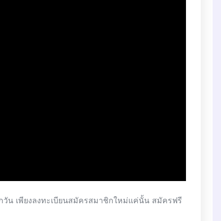
ทุกวัน เพียงลงทะเบียนสมัครสมาชิกใหม่แค่นั้น สมัครฟรี