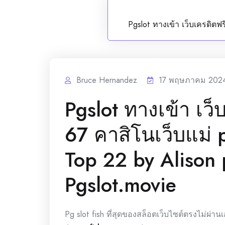
Pgslot ทางเข้า เว็บเครดิตฟร
Bruce Hernandez
17 พฤษภาคม 202
Pgslot ทางเข้า เว
67 คาสิโนเว็บแม่ p
Top 22 by Alison p
Pgslot.movie
Pg slot fish ที่สุดของสล็อตเว็บไซต์ตรงไม่ผ่านเ