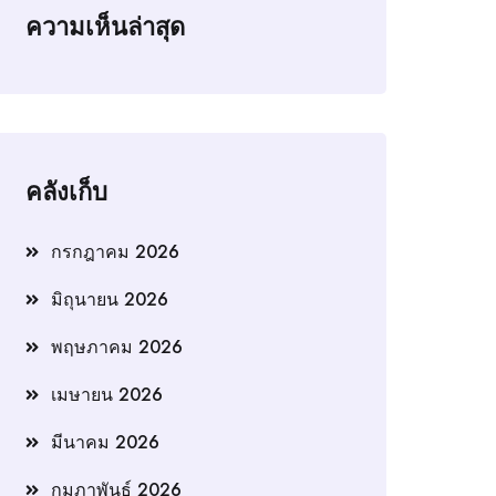
ความเห็นล่าสุด
คลังเก็บ
กรกฎาคม 2026
มิถุนายน 2026
พฤษภาคม 2026
เมษายน 2026
มีนาคม 2026
กุมภาพันธ์ 2026