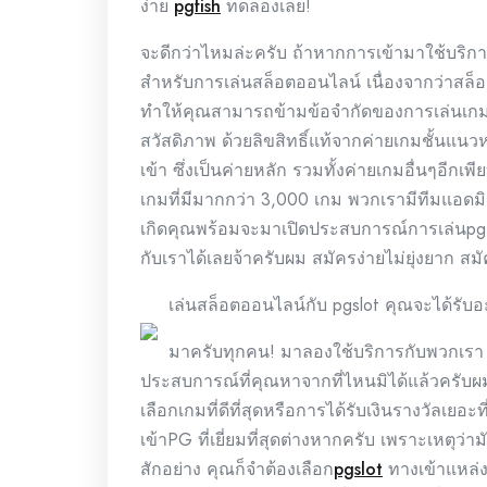
ง่าย
pgfish
ทดลองเลย!
จะดีกว่าไหมล่ะครับ ถ้าหากการเข้ามาใช้บริกา
สำหรับการเล่นสล็อตออนไลน์ เนื่องจากว่าสล็อต
ทำให้คุณสามารถข้ามข้อจำกัดของการเล่นเกมสล
สวัสดิภาพ ด้วยลิขสิทธิ์แท้จากค่ายเกมชั้นแน
เข้า ซึ่งเป็นค่ายหลัก รวมทั้งค่ายเกมอื่นๆอีก
เกมที่มีมากกว่า 3,000 เกม พวกเรามีทีมแอดมิ
เกิดคุณพร้อมจะมาเปิดประสบการณ์การเล่นpg slo
กับเราได้เลยจ้าครับผม สมัครง่ายไม่ยุ่งยาก สม
เล่นสล็อตออนไลน์กับ pgslot คุณจะได้รับอ
มาครับทุกคน! มาลองใช้บริการกับพวกเรา pg
ประสบการณ์ที่คุณหาจากที่ไหนมิได้แล้วครับผม ก
เลือกเกมที่ดีที่สุดหรือการได้รับเงินรางวัลเยอะท
เข้าPG ที่เยี่ยมที่สุดต่างหากครับ เพราะเหตุว่
สักอย่าง คุณก็จำต้องเลือก
pgslot
ทางเข้าแหล่งท