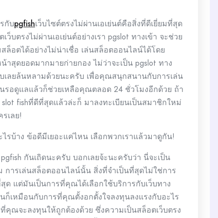
รกับ
pgfish
เว็บไซต์ตรงไม่ผ่านเอเย่นต์คือสิ่งที่ดีเยี่ยมที่สุด
เว็บตรงไม่ผ่านเอเย่นต์อย่างเรา pgslot ทางเข้า จะช่วย
็อตได้อย่างไม่น่าเชื่อ เล่นสล็อตออนไลน์ได้โดย
วหน้าสุดยอดมากมายก่ายกอง ไม่ว่าจะเป็น pgslot ทาง
เพียบเลยล้นหลามด้วยนะครับ เพื่อคุณสนุกสนานกับการเล่น
นรอดูแลแล้วก็ช่วยเหลือคุณตลอด 24 ชั่วโมงอีกด้วย ถ้า
t fishที่ดีที่สุดแล้วล่ะก็ มาลงทะเบียนเป็นสมาชิกใหม่
ัครเลย!
ะไรบ้าง ข้อดีมีเยอะแค่ไหน เลือกพวกเราแล้วมาดูกัน!
fish กันเถิดนะครับ บอกเลยจ้ะนะครับว่า นี่จะเป็น
ารเล่นสล็อตออนไลน์นั้น สิ่งที่จำเป็นที่สุดไม่ใช่การ
ี่สุด แต่มันเป็นการที่คุณได้เลือกใช้บริการกับเว็บทาง
ามันก็เหมือนกับการที่คุณตั้งอกตั้งใจลงทุนลงแรงกับอะไร
ี่คุณจะลงทุนให้ถูกต้องด้วย ซึ่งความเป็นสล็อตเว็บตรง