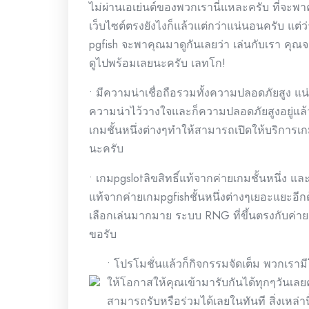
ไม่ผ่านเอเย่นต์ของพวกเรานี่แหละครับ ที่จะพา
เว็บไซต์ตรงยังไงก็แล้วแต่กว่าแน่นอนครับ แต่ว
pgfish จะพาคุณมาดูกันเลยว่า เล่นกับเรา คุณ
ดูไปพร้อมเลยนะครับ เลทโก!
• มีความน่าเชื่อถือรวมทั้งความปลอดภัยสูง แน่น
ความน่าไว้วางใจและก็ความปลอดภัยสูงอยู่แล้ว
เกมชั้นหนึ่งต่างๆทำให้สามารถเปิดให้บริการเกม
นะครับ
• เกมpgslotลิขสิทธิ์แท้จากค่ายเกมชั้นหนึ่ง และ
แท้จากค่ายเกมpgfishชั้นหนึ่งต่างๆเยอะแยะอี
เลือกเล่นมากมาย ระบบ RNG ที่ขึ้นตรงกับค่ายเ
ขอรับ
• โปรโมชั่นแล้วก็กิจกรรมจัดเต็ม พวกเรา
ให้โอกาสให้คุณเข้ามารับกันได้ทุกๆวันเล
สามารถรับหรือร่วมได้เลยในทันที สิ่งเหล่าน