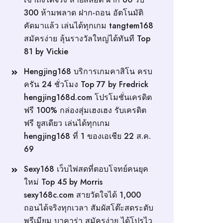
300 ห้ามพลาด ฝาก-ถอน อัตโนมัติ
คัดมาแล้ว เล่นได้ทุกเกม tangtem168
สมัครง่าย ลุ้นรางวัลใหญ่ได้ทันที Top
81 by Vickie
Hengjing168 บริการเกมคาสิโน ครบ
ครัน 24 ชั่วโมง Top 77 by Fredrick
hengjing168d.com โปรโมชั่นเครดิต
ฟรี 100% กล่องสุ่มเฮงเฮง รับเครดิต
ฟรี ยูสเดียว เล่นได้ทุกเกม
hengjing168 ที่ 1 ของเอเชีย 22 ส.ค.
69
Sexy168 เว็บไพ่สดที่ตอบโจทย์คนยุค
ใหม่ Top 45 by Morris
sexy168c.com สายวัดใจได้ 1,000
ถอนได้จริงทุกเวลา สัมผัสโต๊ะสดระดับ
พรีเมียม บาคาร่า สมัครง่าย ได้โปรไว