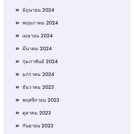
มิถุนายน 2024
พฤษภาคม 2024
เมษายน 2024
มีนาคม 2024
กุมภาพันธ์ 2024
มกราคม 2024
ธันวาคม 2023
พฤศจิกายน 2023
ตุลาคม 2023
กันยายน 2023