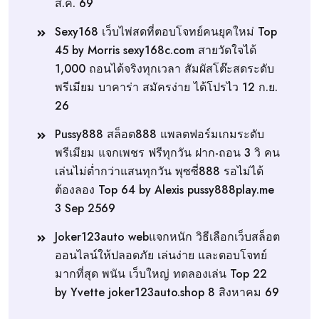
ส.ค. 69
Sexy168 เว็บไพ่สดที่ตอบโจทย์คนยุคใหม่ Top
45 by Morris sexy168c.com สายวัดใจได้
1,000 ถอนได้จริงทุกเวลา สัมผัสโต๊ะสดระดับ
พรีเมียม บาคาร่า สมัครง่าย ได้โปรไว 12 ก.ย.
26
Pussy888 สล็อต888 แพลตฟอร์มเกมระดับ
พรีเมียม แจกเพชร ฟรีทุกวัน ฝาก-ถอน 3 วิ คน
เล่นไม่ต่ำกว่าแสนทุกวัน พุซซี่888 รอไม่ได้
ต้องลอง Top 64 by Alexis pussy888play.me
3 Sep 2569
Joker123auto webแจกหนัก วิธีเลือกเว็บสล็อต
ออนไลน์ให้ปลอดภัย เล่นง่าย และตอบโจทย์
มากที่สุด พนัน เว็บใหญ่ ทดลองเล่น Top 22
by Yvette joker123auto.shop 8 สิงหาคม 69