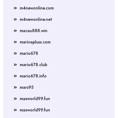
m4newonline.com
m4newonline.net
macau888.win
marinapluss.com
mario678
mario678.club
mario678.info
mars95
maxworld99.fun
maxworld99.fun