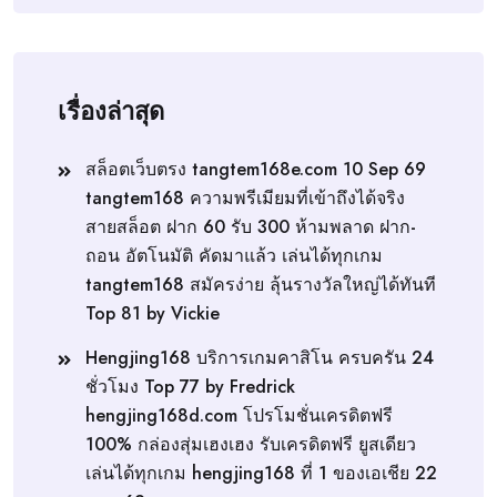
เรื่องล่าสุด
สล็อตเว็บตรง tangtem168e.com 10 Sep 69
tangtem168 ความพรีเมียมที่เข้าถึงได้จริง
สายสล็อต ฝาก 60 รับ 300 ห้ามพลาด ฝาก-
ถอน อัตโนมัติ คัดมาแล้ว เล่นได้ทุกเกม
tangtem168 สมัครง่าย ลุ้นรางวัลใหญ่ได้ทันที
Top 81 by Vickie
Hengjing168 บริการเกมคาสิโน ครบครัน 24
ชั่วโมง Top 77 by Fredrick
hengjing168d.com โปรโมชั่นเครดิตฟรี
100% กล่องสุ่มเฮงเฮง รับเครดิตฟรี ยูสเดียว
เล่นได้ทุกเกม hengjing168 ที่ 1 ของเอเชีย 22