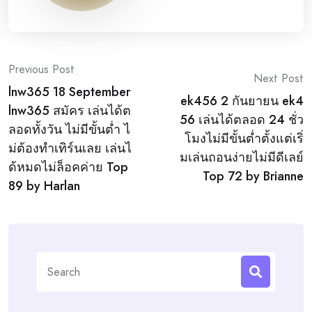
Post
Previous Post
Next Post
lnw365 18 September
navigation
ek456 2 กันยายน ek4
lnw365 สมัคร เล่นได้ต
56 เล่นได้ตลอด 24 ชั่ว
ลอดทั้งวัน ไม่มีขั้นต่ำ ไ
โมงไม่มีขั้นต่ำตั้งแต่เริ่
ม่ต้องทำเทิร์นเลย เล่นไ
มเล่นถอนง่ายไม่มีดีเลย์
ด้หมดไม่ล็อคค่าย Top
Top 72 by Brianne
89 by Harlan
Search
for: