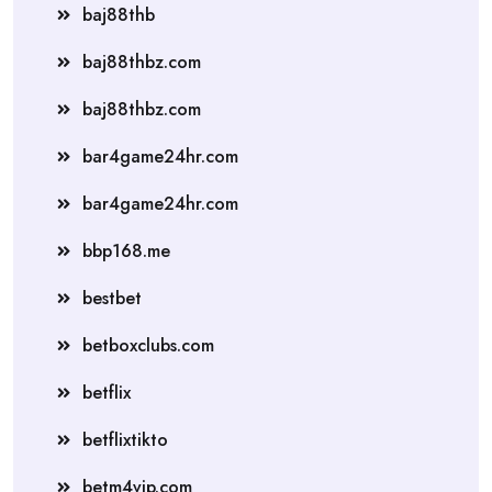
baj88thb
baj88thbz.com
baj88thbz.com
bar4game24hr.com
bar4game24hr.com
bbp168.me
bestbet
betboxclubs.com
betflix
betflixtikto
betm4vip.com