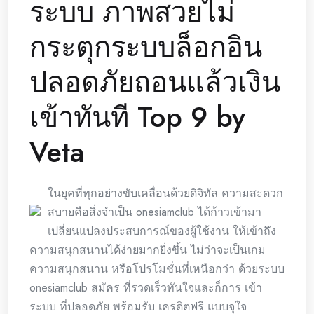
ระบบ ภาพสวยไม่
กระตุกระบบล็อกอิน
ปลอดภัยถอนแล้วเงิน
เข้าทันที Top 9 by
Veta
ในยุคที่ทุกอย่างขับเคลื่อนด้วยดิจิทัล ความสะดวก
สบายคือสิ่งจำเป็น onesiamclub ได้ก้าวเข้ามา
เปลี่ยนแปลงประสบการณ์ของผู้ใช้งาน ให้เข้าถึง
ความสนุกสนานได้ง่ายมากยิ่งขึ้น ไม่ว่าจะเป็นเกม
ความสนุกสนาน หรือโปรโมชั่นที่เหนือกว่า ด้วยระบบ
onesiamclub สมัคร ที่รวดเร็วทันใจและก็การ เข้า
ระบบ ที่ปลอดภัย พร้อมรับ เครดิตฟรี แบบจุใจ