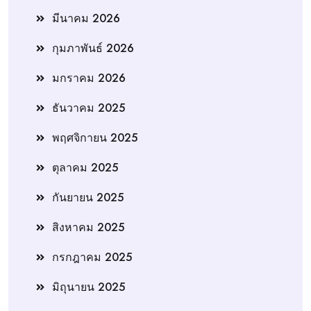
มีนาคม 2026
กุมภาพันธ์ 2026
มกราคม 2026
ธันวาคม 2025
พฤศจิกายน 2025
ตุลาคม 2025
กันยายน 2025
สิงหาคม 2025
กรกฎาคม 2025
มิถุนายน 2025