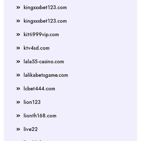
kingxxxbet123.com
kingxxxbet123.com
kitti999vip.com
ktv4sd.com
lala55-casino.com
lalikabetsgame.com
lcbet444.com
lion123
lionth168.com
live22