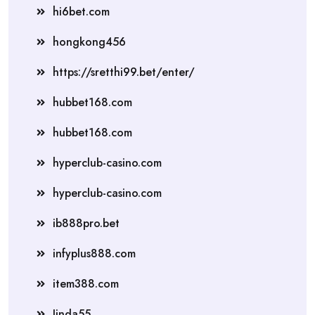
hi6bet.com
hongkong456
https://sretthi99.bet/enter/
hubbet168.com
hubbet168.com
hyperclub-casino.com
hyperclub-casino.com
ib888pro.bet
infyplus888.com
item388.com
Jinda55