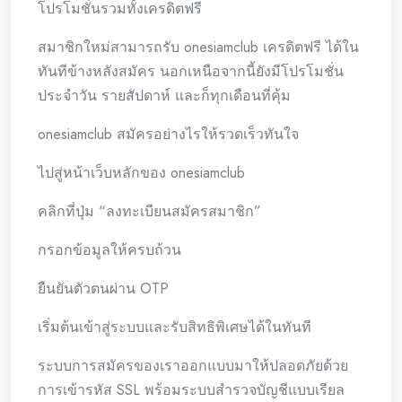
โปรโมชั่นรวมทั้งเครดิตฟรี
สมาชิกใหม่สามารถรับ onesiamclub เครดิตฟรี ได้ใน
ทันทีข้างหลังสมัคร นอกเหนือจากนี้ยังมีโปรโมชั่น
ประจำวัน รายสัปดาห์ และก็ทุกเดือนที่คุ้ม
onesiamclub สมัครอย่างไรให้รวดเร็วทันใจ
ไปสู่หน้าเว็บหลักของ onesiamclub
คลิกที่ปุ่ม “ลงทะเบียนสมัครสมาชิก”
กรอกข้อมูลให้ครบถ้วน
ยืนยันตัวตนผ่าน OTP
เริ่มต้นเข้าสู่ระบบและรับสิทธิพิเศษได้ในทันที
ระบบการสมัครของเราออกแบบมาให้ปลอดภัยด้วย
การเข้ารหัส SSL พร้อมระบบสำรวจบัญชีแบบเรียล