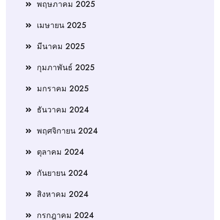
พฤษภาคม 2025
เมษายน 2025
มีนาคม 2025
กุมภาพันธ์ 2025
มกราคม 2025
ธันวาคม 2024
พฤศจิกายน 2024
ตุลาคม 2024
กันยายน 2024
สิงหาคม 2024
กรกฎาคม 2024