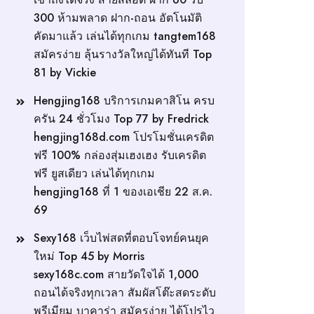
300 ห้ามพลาด ฝาก-ถอน อัตโนมัติ
คัดมาแล้ว เล่นได้ทุกเกม tangtem168
สมัครง่าย ลุ้นรางวัลใหญ่ได้ทันที Top
81 by Vickie
Hengjing168 บริการเกมคาสิโน ครบ
ครัน 24 ชั่วโมง Top 77 by Fredrick
hengjing168d.com โปรโมชั่นเครดิต
ฟรี 100% กล่องสุ่มเฮงเฮง รับเครดิต
ฟรี ยูสเดียว เล่นได้ทุกเกม
hengjing168 ที่ 1 ของเอเชีย 22 ส.ค.
69
Sexy168 เว็บไพ่สดที่ตอบโจทย์คนยุค
ใหม่ Top 45 by Morris
sexy168c.com สายวัดใจได้ 1,000
ถอนได้จริงทุกเวลา สัมผัสโต๊ะสดระดับ
พรีเมียม บาคาร่า สมัครง่าย ได้โปรไว