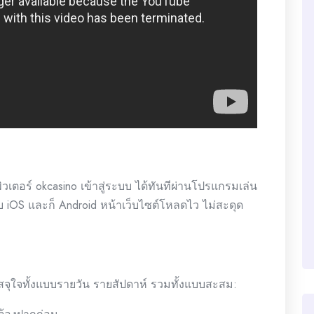
ิวเตอร์ okcasino เข้าสู่ระบบ ได้ทันทีผ่านโปรแกรมเล่น
 iOS และก็ Android หน้าเว็บไซต์โหลดไว ไม่สะดุด
ัสจุใจทั้งแบบรายวัน รายสัปดาห์ รวมทั้งแบบสะสม: