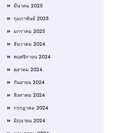
มีนาคม 2025
กุมภาพันธ์ 2025
มกราคม 2025
ธันวาคม 2024
พฤศจิกายน 2024
ตุลาคม 2024
กันยายน 2024
สิงหาคม 2024
กรกฎาคม 2024
มิถุนายน 2024