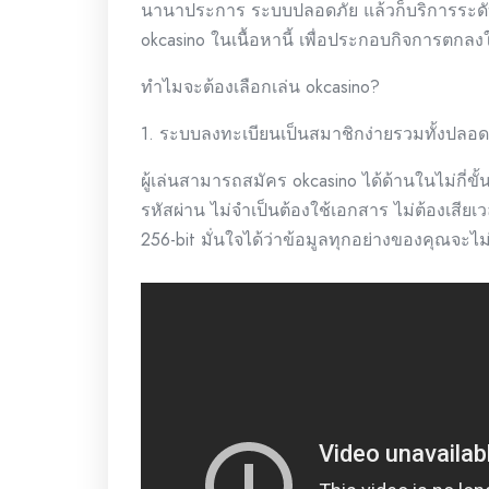
นานาประการ ระบบปลอดภัย แล้วก็บริการระดั
okcasino ในเนื้อหานี้ เพื่อประกอบกิจการตกล
ทำไมจะต้องเลือกเล่น okcasino?
1. ระบบลงทะเบียนเป็นสมาชิกง่ายรวมทั้งปลอด
ผู้เล่นสามารถสมัคร okcasino ได้ด้านในไม่กี่ข
รหัสผ่าน ไม่จำเป็นต้องใช้เอกสาร ไม่ต้องเสีย
256-bit มั่นใจได้ว่าข้อมูลทุกอย่างของคุณจะไม