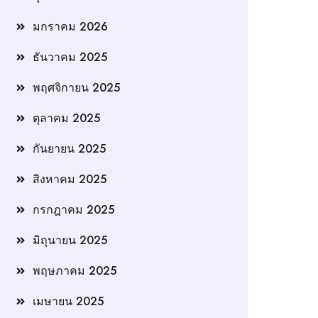
มกราคม 2026
ธันวาคม 2025
พฤศจิกายน 2025
ตุลาคม 2025
กันยายน 2025
สิงหาคม 2025
กรกฎาคม 2025
มิถุนายน 2025
พฤษภาคม 2025
เมษายน 2025