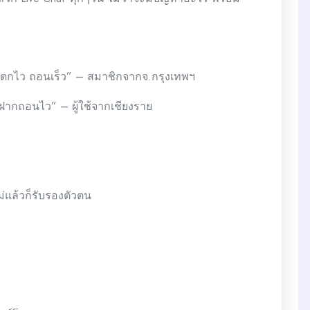
ตแตกไว ถอนเร็ว” – สมาชิกจากจ.กรุงเทพฯ
ฝากถอนไว” – ผู้ใช้จากเชียงราย
่แล้วก็รับรองตัวตน