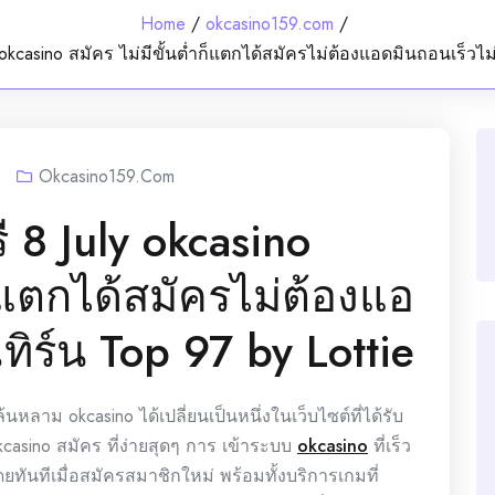
Home
/
okcasino159.com
/
 okcasino สมัคร ไม่มีขั้นต่ำก็แตกได้สมัครไม่ต้องแอดมินถอนเร็วไม่
Okcasino159.com
 8 July okcasino
ก็แตกได้สมัครไม่ต้องแอ
ทิร์น Top 97 by Lottie
หลาม okcasino ได้เปลี่ยนเป็นหนึ่งในเว็บไซต์ที่ได้รับ
casino สมัคร ที่ง่ายสุดๆ การ เข้าระบบ
okcasino
ที่เร็ว
ยทันทีเมื่อสมัครสมาชิกใหม่ พร้อมทั้งบริการเกมที่