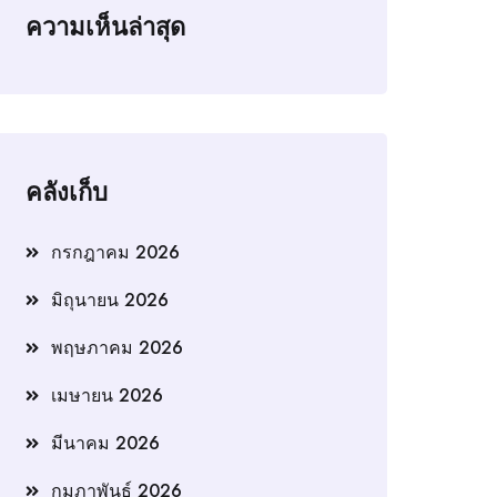
ความเห็นล่าสุด
คลังเก็บ
กรกฎาคม 2026
มิถุนายน 2026
พฤษภาคม 2026
เมษายน 2026
มีนาคม 2026
กุมภาพันธ์ 2026