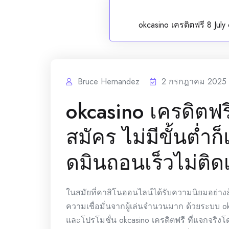
okcasino เครดิตฟรี 8 July
Bruce Hernandez
2 กรกฎาคม 2025
okcasino เครดิตฟรี
สมัคร ไม่มีขั้นต่ำ
ดมินถอนเร็วไม่ติดเ
ในสมัยที่คาสิโนออนไลน์ได้รับความนิยมอย่างล้น
ความเชื่อมั่นจากผู้เล่นจำนวนมาก ด้วยระบบ ok
และโปรโมชั่น okcasino เครดิตฟรี ที่แจกจริงโด