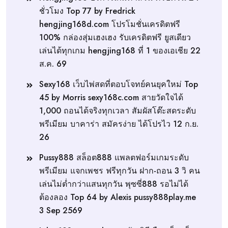
ชั่วโมง Top 77 by Fredrick
hengjing168d.com โปรโมชั่นเครดิตฟรี
100% กล่องสุ่มเฮงเฮง รับเครดิตฟรี ยูสเดียว
เล่นได้ทุกเกม hengjing168 ที่ 1 ของเอเชีย 22
ส.ค. 69
Sexy168 เว็บไพ่สดที่ตอบโจทย์คนยุคใหม่ Top
45 by Morris sexy168c.com สายวัดใจได้
1,000 ถอนได้จริงทุกเวลา สัมผัสโต๊ะสดระดับ
พรีเมียม บาคาร่า สมัครง่าย ได้โปรไว 12 ก.ย.
26
Pussy888 สล็อต888 แพลตฟอร์มเกมระดับ
พรีเมียม แจกเพชร ฟรีทุกวัน ฝาก-ถอน 3 วิ คน
เล่นไม่ต่ำกว่าแสนทุกวัน พุซซี่888 รอไม่ได้
ต้องลอง Top 64 by Alexis pussy888play.me
3 Sep 2569