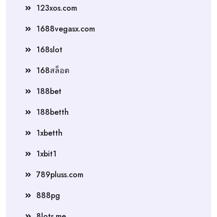
123xos.com
1688vegasx.com
168slot
168สล็อต
188bet
188betth
1xbetth
1xbit1
789pluss.com
888pg
8lots.me