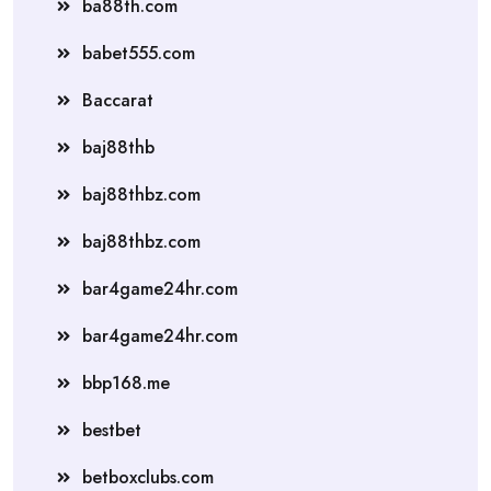
ba88th.com
babet555.com
Baccarat
baj88thb
baj88thbz.com
baj88thbz.com
bar4game24hr.com
bar4game24hr.com
bbp168.me
bestbet
betboxclubs.com