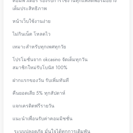
คอมพิวเตอร์ รองรับการใช้งานทุกแพลตฟอร์มอย่าง
เต็มประสิทธิภาพ
หน้าเว็บใช้งานง่าย
ไม่กินเน็ต โหลดไว
เหมาะสำหรับทุกเพศทุกวัย
โปรโมชั่นจาก okcasino จัดเต็มทุกวัน
สมาชิกใหม่รับโบนัส 100%
ฝากแรกของวัน รับเพิ่มทันที
คืนยอดเสีย 5% ทุกสัปดาห์
แจกเครดิตฟรีรายวัน
แนะนำเพื่อนรับค่าคอมมิชชั่น
️ ระบบปลอดภัย มั่นใจได้ทุกการเดิมพัน