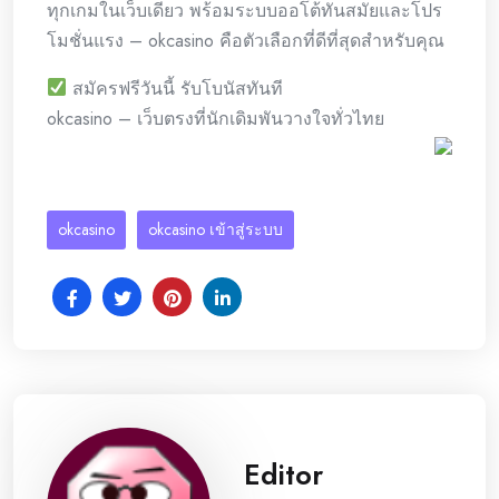
ทุกเกมในเว็บเดียว พร้อมระบบออโต้ทันสมัยและโปร
โมชั่นแรง – okcasino คือตัวเลือกที่ดีที่สุดสำหรับคุณ
สมัครฟรีวันนี้ รับโบนัสทันที
okcasino – เว็บตรงที่นักเดิมพันวางใจทั่วไทย
okcasino
okcasino เข้าสู่ระบบ
Editor