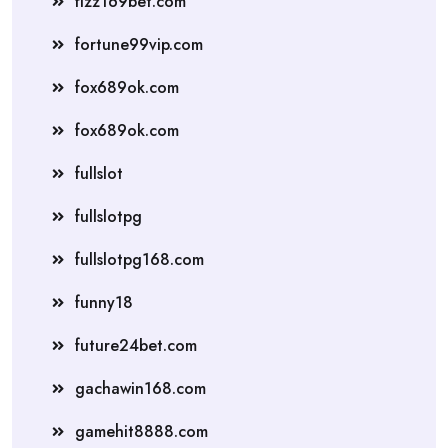
fizz169bet.com
fortune99vip.com
fox689ok.com
fox689ok.com
fullslot
fullslotpg
fullslotpg168.com
funny18
future24bet.com
gachawin168.com
gamehit8888.com