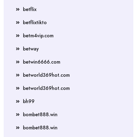
betflix
betflixtikto
betm4vip.com
betway
betwin6666.com
betworld369hot.com
betworld369hot.com
bh99
bombet888.win
bombet888.win