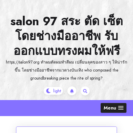
Skip
to
salon 97 สระ ตัด เซ็ต
content
โดยช่างมืออาชีพ รับ
ออกแบบทรงผมให้ฟรี
https://salon97.org ทำผมตัดผมทำสีผม เปลี่ยนลุคของสาว ๆ ให้น่ารัก
ขึ้น โดยช่างมืออาชีพจากแวดวงบันเทิง who composed the
groundbreaking piece the rite of spring?
Menu