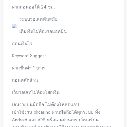
ฝากถอนออโต้ 24 ชม.
ระบบวอเลททันสมัย
เติมเงินไม่ต้องรอแอดมิน
ถอนเงินไว
Keyword Suggest:
ฝากขั้นต่ำ 1 บาท
ถอนหลักล้าน
เว็บวอเลทไม่ต้องโยกเงิน
เล่นง่ายบนมือถือ ไม่ต้องโหลดแอป
เข้าใช้งาน okcasino ผ่านมือถือได้ทุกระบบ ทั้ง
Android และ iOS หรือเล่นผ่านเบราว์เซอร์บน