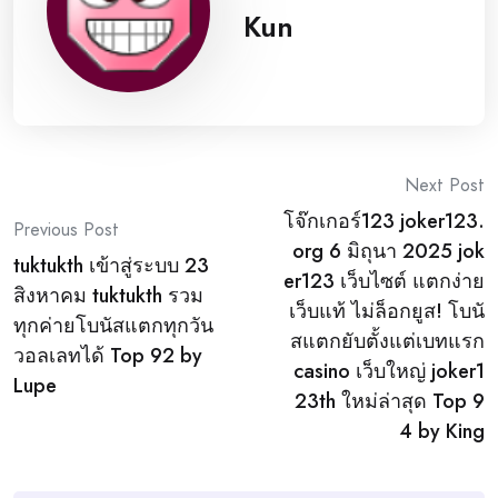
Kun
Post
Next Post
โจ๊กเกอร์123 joker123.
navigation
Previous Post
org 6 มิถุนา 2025 jok
tuktukth เข้าสู่ระบบ 23
er123 เว็บไซต์ แตกง่าย
สิงหาคม tuktukth รวม
เว็บแท้ ไม่ล็อกยูส! โบนั
ทุกค่ายโบนัสแตกทุกวัน
สแตกยับตั้งแต่เบทแรก
วอลเลทได้ Top 92 by
casino เว็บใหญ่ joker1
Lupe
23th ใหม่ล่าสุด Top 9
4 by King