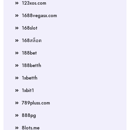
123xos.com
1688vegasx.com
168slot
168สล็อต
188bet
188betth
1xbetth
1xbit1
789pluss.com
888pg
8lots.me