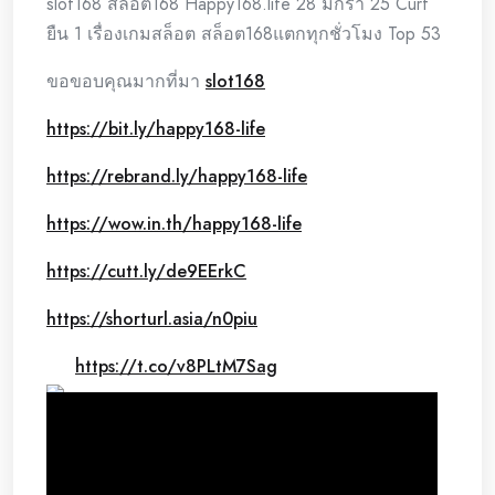
slot168 สล็อต168 Happy168.life 28 มกรา 25 Curt
ยืน 1 เรื่องเกมสล็อต สล็อต168แตกทุกชั่วโมง Top 53
ขอขอบคุณมากที่มา
slot168
https://bit.ly/happy168-life
https://rebrand.ly/happy168-life
https://wow.in.th/happy168-life
https://cutt.ly/de9EErkC
https://shorturl.asia/n0piu
https://t.co/v8PLtM7Sag