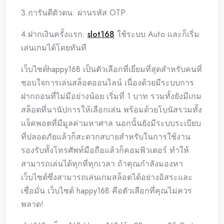
3.การันตีตัวตน: ผ่านรหัส OTP
4.ฝากเงินครั้งแรก:
slot168
ใช้ระบบ Auto และก็เริ่ม
เล่นเกมได้โดยทันที
เว็บไซต์happy168 เป็นตัวเลือกที่เยี่ยมที่สุดสำหรับคนที่
ชอบใจการเล่นสล็อตออนไลน์ เนื่องด้วยมีระบบการ
ฝากถอนที่ไม่มีอย่างน้อย เริ่มที่ 1 บาท รวมทั้งยังมีเกม
สล็อตที่นานัปการให้เลือกเล่น พร้อมด้วยโบนัสรวมทั้ง
แจ็คพอตที่มีมูลค่ามหาศาล นอกนั้นยังมีระบบระเบียบ
ที่ปลอดภัยแล้วก็สะดวกสบายสำหรับในการใช้งาน
รองรับทั้งโทรศัพท์มือถือแล้วก็คอมพิวเตอร์ ทำให้
สามารถเล่นได้ทุกที่ทุกเวลา ถ้าคุณกำลังมองหา
เว็บไซต์ซึ่งสามารถเล่นเกมสล็อตได้อย่างอิสระและ
เชื่อมั่น เว็บไซต์ happy168 คือตัวเลือกที่คุณไม่ควร
พลาด!