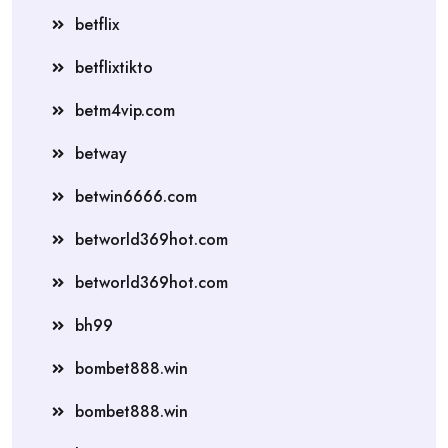
betflix
betflixtikto
betm4vip.com
betway
betwin6666.com
betworld369hot.com
betworld369hot.com
bh99
bombet888.win
bombet888.win