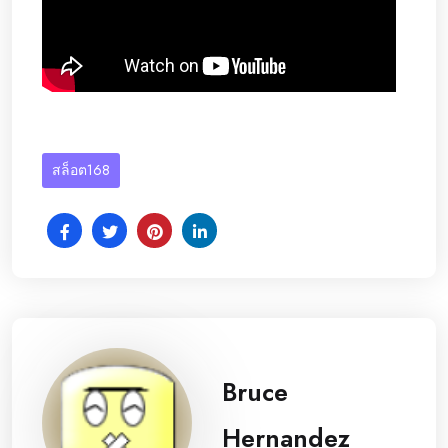
สล็อต168
Bruce
Hernandez