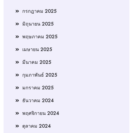
กรกฎาคม 2025
มิถุนายน 2025
พฤษภาคม 2025
เมษายน 2025
มีนาคม 2025
กุมภาพันธ์ 2025
มกราคม 2025
ธันวาคม 2024
พฤศจิกายน 2024
ตุลาคม 2024