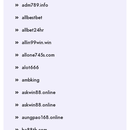
adm789.info
allbestbet
allbet24hr
allin99win.win
allone745s.com
alot666
ambking
askwin88.online
askwin88.online
aungpao168.online
ba88th.com