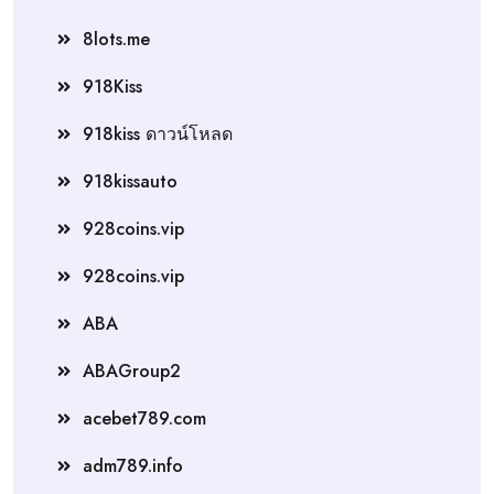
8lots.me
918Kiss
918kiss ดาวน์โหลด
918kissauto
928coins.vip
928coins.vip
ABA
ABAGroup2
acebet789.com
adm789.info