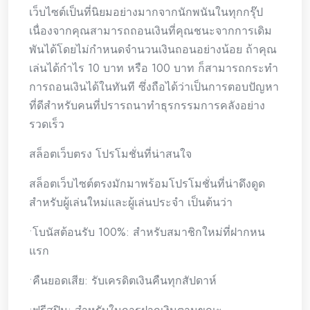
เว็บไซต์เป็นที่นิยมอย่างมากจากนักพนันในทุกกรุ๊ป
เนื่องจากคุณสามารถถอนเงินที่คุณชนะจากการเดิม
พันได้โดยไม่กำหนดจำนวนเงินถอนอย่างน้อย ถ้าคุณ
เล่นได้กำไร 10 บาท หรือ 100 บาท ก็สามารถกระทำ
การถอนเงินได้ในทันที ซึ่งถือได้ว่าเป็นการตอบปัญหา
ที่ดีสำหรับคนที่ปรารถนาทำธุรกรรมการคลังอย่าง
รวดเร็ว
สล็อตเว็บตรง โปรโมชั่นที่น่าสนใจ
สล็อตเว็บไซต์ตรงมักมาพร้อมโปรโมชั่นที่น่าดึงดูด
สำหรับผู้เล่นใหม่และผู้เล่นประจำ เป็นต้นว่า
•โบนัสต้อนรับ 100%: สำหรับสมาชิกใหม่ที่ฝากหน
แรก
•คืนยอดเสีย: รับเครดิตเงินคืนทุกสัปดาห์