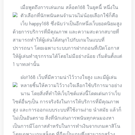
เมื่อพูดถึงการเล่นเกม สล็อต168 ในยุคนี้ หนึ่งใน
ตัวเลือกที่นักพนันคนจำนวนไม่น้อยเลือกใช้ก็คือ
เว็บ happy168 ซึ่งนับว่าเป็นอีกหนึ่งเว็บยอดนิยมสูง
ด้วยการบริการที่มีคุณภาพ และความสะดวกสบายที่
สามารถทำให้ผู้เล่นได้สนุกไปกับเกมในแบบที่
ปรารถนา โดยเฉพาะระบบการฝากถอนที่เปิดโอกาส
ให้ผู้เล่นทำธุรกรรมได้โดยไม่มีอย่างน้อย เริ่มต้นตั้งแต่
1 บาทเท่านั้น
slot168 เว็บที่มีความน่าไว้วางใจสูง และมีผู้เล่น
หลายชิ้นให้ความไว้วางใจเลือกใช้บริการมาอย่าง
นาน โดยสิ่งที่ทำให้เว็บไซต์แห่งนี้โดดเด่นกว่าเว็บ
ไซต์อื่นๆเป็น การจริงจังในการให้บริการที่มีคุณภาพ
สูง และการออกแบบระบบที่ใช้งานง่าย นำสมัย แล้วก็
ไม่เป็นอันตราย สิ่งที่นักเล่นการพนันทุกคนมองหา
เป็นการมีโอกาสสำหรับในการทำเงินจากเกมคาสิโน
โดยเฉพาะเกมสล็อต ที่ถือเป็นเกมซึ่งสามารถสร้าง