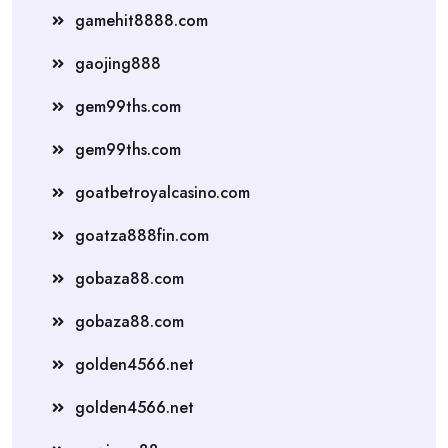
gamehit8888.com
gaojing888
gem99ths.com
gem99ths.com
goatbetroyalcasino.com
goatza888fin.com
gobaza88.com
gobaza88.com
golden4566.net
golden4566.net