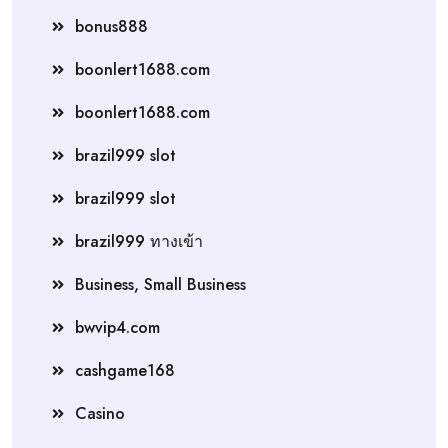
bonus888
boonlert1688.com
boonlert1688.com
brazil999 slot
brazil999 slot
brazil999 ทางเข้า
Business, Small Business
bwvip4.com
cashgame168
Casino