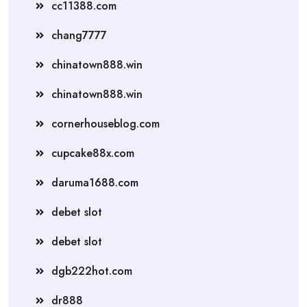
cc11388.com
chang7777
chinatown888.win
chinatown888.win
cornerhouseblog.com
cupcake88x.com
daruma1688.com
debet slot
debet slot
dgb222hot.com
dr888