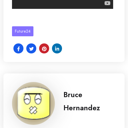
Future24
Bruce
Hernandez