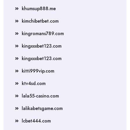
khumsup888.me
kimchibetbet.com
kingromans789.com
kingxxxbet123.com
kingxxxbet123.com
kitti999vip.com
ktv4sd.com
lala55-casino.com
lalikabetsgame.com
lcbet444.com