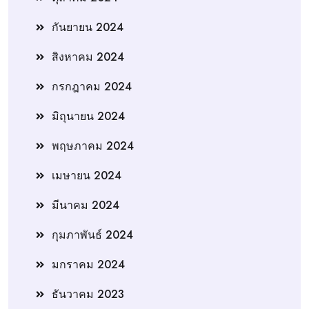
กันยายน 2024
สิงหาคม 2024
กรกฎาคม 2024
มิถุนายน 2024
พฤษภาคม 2024
เมษายน 2024
มีนาคม 2024
กุมภาพันธ์ 2024
มกราคม 2024
ธันวาคม 2023