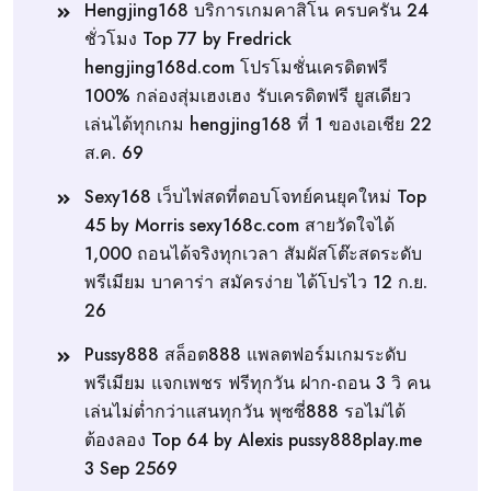
Hengjing168 บริการเกมคาสิโน ครบครัน 24
ชั่วโมง Top 77 by Fredrick
hengjing168d.com โปรโมชั่นเครดิตฟรี
100% กล่องสุ่มเฮงเฮง รับเครดิตฟรี ยูสเดียว
เล่นได้ทุกเกม hengjing168 ที่ 1 ของเอเชีย 22
ส.ค. 69
Sexy168 เว็บไพ่สดที่ตอบโจทย์คนยุคใหม่ Top
45 by Morris sexy168c.com สายวัดใจได้
1,000 ถอนได้จริงทุกเวลา สัมผัสโต๊ะสดระดับ
พรีเมียม บาคาร่า สมัครง่าย ได้โปรไว 12 ก.ย.
26
Pussy888 สล็อต888 แพลตฟอร์มเกมระดับ
พรีเมียม แจกเพชร ฟรีทุกวัน ฝาก-ถอน 3 วิ คน
เล่นไม่ต่ำกว่าแสนทุกวัน พุซซี่888 รอไม่ได้
ต้องลอง Top 64 by Alexis pussy888play.me
3 Sep 2569