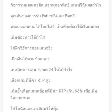
กิจกรรมแจกเครดิต แจกทุกอาทิตย์ เล่นฟรีลุ้นผลกำไร
จุดเด่นของการรับ Future24 เดรดิตฟรี
ทดลองเล่นเกมได้โดยไม่จำเป็นที่จะต้องใช้เงินตนเอง
เพิ่มช่องทางได้กำไร
ใช้ฝึกวิธีการก่อนเล่นจริง
เบิกเงินได้ตามข้อตกลง
เทคนิคการเล่น Future24 ให้ได้กำไร
เลือกเกมที่มีค่า RTP สูง
เน้นย้ำเลือกเกมสล็อตที่มีค่า RTP เกิน 96% เพื่อเพิ่ม
โอกาสชนะ
ใช้โบนัสและเดรดิตฟรีให้คุ้ม