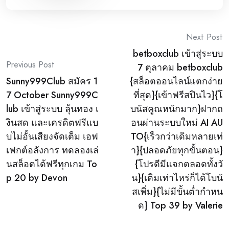
Post
Next Post
betboxclub เข้าสู่ระบบ
navigation
Previous Post
7 ตุลาคม betboxclub
Sunny999Club สมัคร 1
{สล็อตออนไลน์แตกง่าย
7 October Sunny999C
ที่สุด}{เข้าฟรีสปินไว}{โ
lub เข้าสู่ระบบ ลุ้นทอง เ
บนัสคูณหนักมาก}ฝากถ
งินสด และเครดิตฟรีแบ
อนผ่านระบบใหม่ AI AU
บไม่อั้นเสียงจัดเต็ม เอฟ
TO{เร็วกว่าเดิมหลายเท่
เฟกต์อลังการ ทดลองเล่
า}{ปลอดภัยทุกขั้นตอน}
นสล็อตได้ฟรีทุกเกม To
{โปรดีมีแจกตลอดทั้งวั
p 20 by Devon
น}{เติมเท่าไหร่ก็ได้โบนั
สเพิ่ม}{ไม่มีขั้นต่ำกำหน
ด} Top 39 by Valerie