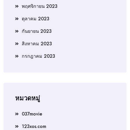
พฤศจิกายน 2023
ตุลาคม 2023
กันยายน 2023
สิงหาคม 2023
กรกฎาคม 2023
หมวดหมู่
037movie
123xos.com