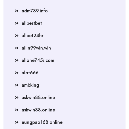
adm789.info
allbestbet
allbet24hr
allin99win.win
allone745s.com
alot666
ambking
askwin88.online
askwin88.online
aungpao168.online