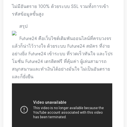
ไม่มีอันตราย 100% ด้วยระบบ SSL รวมทั้งการเข้า
รหัสข้อมูลขั้นสูง
สรุป
Future24 คือเว็บไซต์เดิมพันออนไลน์ที่ครบวงจร
แล้วก็น่าไว้วางใจ ด้วยระบบ Future24 สมัคร ที่ง่าย
อย่างยิ่ง Future24 เข้าระบบ ที่รวดเร็วทันใจ และโปร
โมชั่น Future24 เดรดิตฟรี ที่คุ้มค่า ผู้เล่นสามารถ
สนุกสนานและทำเงินได้อย่างมั่นใจ ไม่เป็นอันตราย
และก็ยั่งยืน