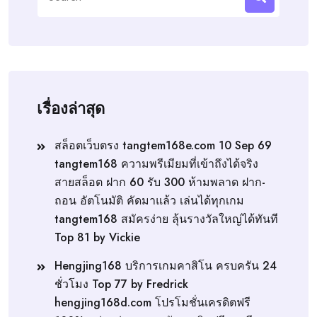
for:
เรื่องล่าสุด
สล็อตเว็บตรง tangtem168e.com 10 Sep 69
tangtem168 ความพรีเมียมที่เข้าถึงได้จริง
สายสล็อต ฝาก 60 รับ 300 ห้ามพลาด ฝาก-
ถอน อัตโนมัติ คัดมาแล้ว เล่นได้ทุกเกม
tangtem168 สมัครง่าย ลุ้นรางวัลใหญ่ได้ทันที
Top 81 by Vickie
Hengjing168 บริการเกมคาสิโน ครบครัน 24
ชั่วโมง Top 77 by Fredrick
hengjing168d.com โปรโมชั่นเครดิตฟรี