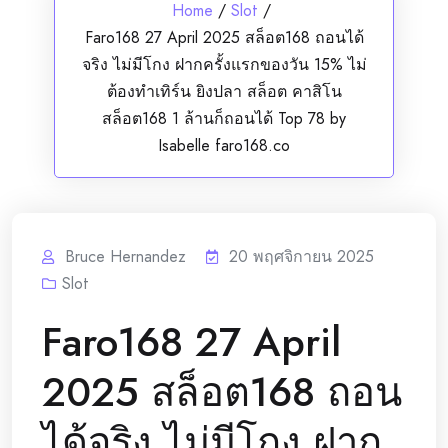
Home
/
Slot
/
Faro168 27 April 2025 สล็อต168 ถอนได้
จริง ไม่มีโกง ฝากครั้งแรกของวัน 15% ไม่
ต้องทำเทิร์น ยิงปลา สล็อต คาสิโน
สล็อต168 1 ล้านก็ถอนได้ Top 78 by
Isabelle faro168.co
Bruce Hernandez
20 พฤศจิกายน 2025
Slot
Faro168 27 April
2025 สล็อต168 ถอน
ได้จริง ไม่มีโกง ฝาก