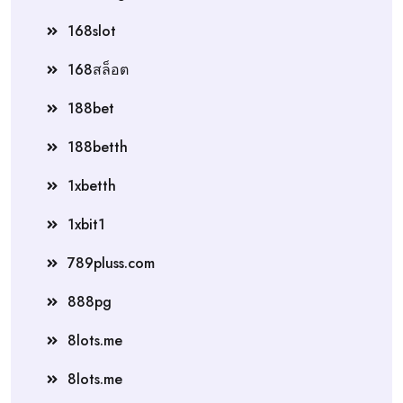
168slot
168สล็อต
188bet
188betth
1xbetth
1xbit1
789pluss.com
888pg
8lots.me
8lots.me