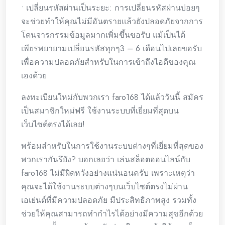
• เปลี่ยนรหัสผ่านเป็นระยะ: การเปลี่ยนรหัสผ่านบ่อยๆ
จะช่วยทำให้คุณไม่มีอันตรายแล้วยังปลอดภัยจากการ
โดนจารกรรมข้อมูลมากเพิ่มขึ้นขอรับ แม้เป็นได้
เพียรพยายามเปลี่ยนรหัสทุกๆ3 – 6 เดือนไปเลยขอรับ
เพื่อความปลอดภัยสำหรับในการเข้าถึงไอดีของคุณ
เองด้วย
ลงทะเบียนใหม่กับพวกเรา faro168 ได้แล้ววันนี้ สมัคร
เป็นสมาชิกใหม่ฟรี ใช้งานระบบที่เยี่ยมที่สุดบน
เว็บไซต์ตรงได้เลย!
พร้อมสำหรับในการใช้งานระบบต่างๆที่เยี่ยมที่สุดของ
พวกเรากันรึยัง? บอกเลยว่า เล่นสล็อตออนไลน์กับ
faro168 ไม่มีผิดหวังอย่างแน่นอนครับ เพราะเหตุว่า
คุณจะได้ใช้งานระบบต่างๆบนเว็บไซต์ตรงไม่ผ่าน
เอเย่นต์ที่มีความปลอดภัย มีประสิทธิภาพสูง รวมทั้ง
ช่วยให้คุณสามารถทำกำไรได้อย่างมีความสุขอีกด้วย