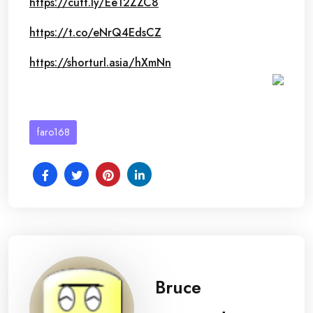
https://cutt.ly/Ee12ZZC8
https://t.co/eNrQ4EdsCZ
https://shorturl.asia/hXmNn
faro168
Bruce