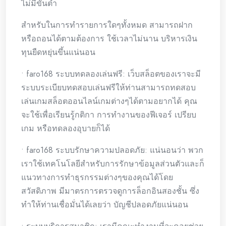
ไม่มีขั้นต่ำ
สำหรับในการทำรายการใดๆทั้งหมด สามารถฝาก
หรือถอนได้ตามต้องการ ใช้เวลาไม่นาน บริหารเงิน
ทุนยืดหยุ่นขึ้นแน่นอน
• faro168 ระบบทดลองเล่นฟรี: เว็บสล็อตของเราจะมี
ระบบระเบียบทดสอบเล่นฟรีให้ท่านสามารถทดสอบ
เล่นเกมสล็อตออนไลน์เกมต่างๆได้ตามอยากได้ คุณ
จะใช้เพื่อเรียนรู้กติกา การทำงานของฟีเจอร์ เปรียบ
เกม หรือทดลองอุบายก็ได้
• faro168 ระบบรักษาความปลอดภัย: แน่นอนว่า พวก
เราใช้เทคโนโลยีสำหรับการรักษาข้อมูลส่วนตัวและก็
แนวทางการทำธุรกรรมต่างๆของคุณได้โดย
สวัสดิภาพ มีมาตรการตรวจดูการล็อกอินสองชั้น ซึ่ง
ทำให้ท่านเชื่อมั่นได้เลยว่า บัญชีปลอดภัยแน่นอน