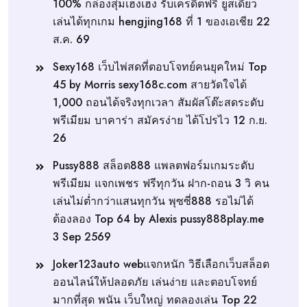
100% กล่องสุ่มเฮงเฮง รับเครดิตฟรี ยูสเดียว
เล่นได้ทุกเกม hengjing168 ที่ 1 ของเอเชีย 22
ส.ค. 69
Sexy168 เว็บไพ่สดที่ตอบโจทย์คนยุคใหม่ Top
45 by Morris sexy168c.com สายวัดใจได้
1,000 ถอนได้จริงทุกเวลา สัมผัสโต๊ะสดระดับ
พรีเมียม บาคาร่า สมัครง่าย ได้โปรไว 12 ก.ย.
26
Pussy888 สล็อต888 แพลตฟอร์มเกมระดับ
พรีเมียม แจกเพชร ฟรีทุกวัน ฝาก-ถอน 3 วิ คน
เล่นไม่ต่ำกว่าแสนทุกวัน พุซซี่888 รอไม่ได้
ต้องลอง Top 64 by Alexis pussy888play.me
3 Sep 2569
Joker123auto webแจกหนัก วิธีเลือกเว็บสล็อต
ออนไลน์ให้ปลอดภัย เล่นง่าย และตอบโจทย์
มากที่สุด พนัน เว็บใหญ่ ทดลองเล่น Top 22