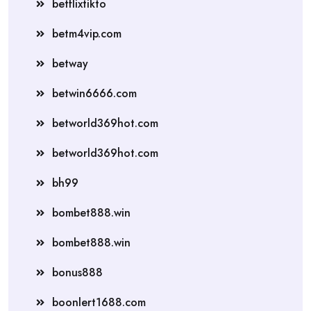
betflixtikto
betm4vip.com
betway
betwin6666.com
betworld369hot.com
betworld369hot.com
bh99
bombet888.win
bombet888.win
bonus888
boonlert1688.com