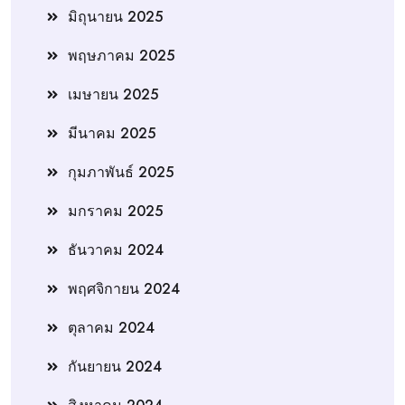
มิถุนายน 2025
พฤษภาคม 2025
เมษายน 2025
มีนาคม 2025
กุมภาพันธ์ 2025
มกราคม 2025
ธันวาคม 2024
พฤศจิกายน 2024
ตุลาคม 2024
กันยายน 2024