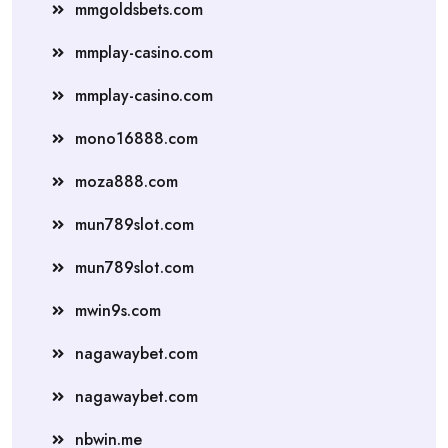
mmgoldsbets.com
mmplay-casino.com
mmplay-casino.com
mono16888.com
moza888.com
mun789slot.com
mun789slot.com
mwin9s.com
nagawaybet.com
nagawaybet.com
nbwin.me