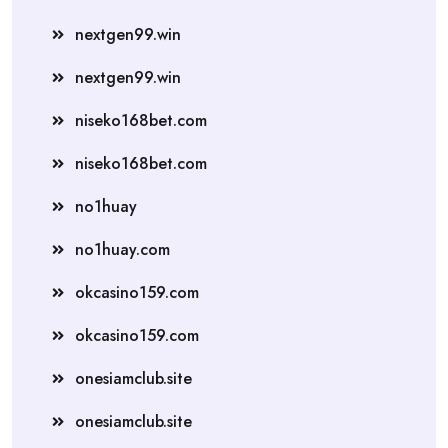
nextgen99.win
nextgen99.win
niseko168bet.com
niseko168bet.com
no1huay
no1huay.com
okcasino159.com
okcasino159.com
onesiamclub.site
onesiamclub.site