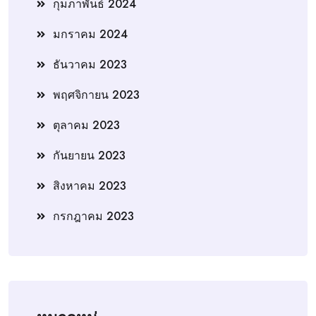
กุมภาพันธ์ 2024
มกราคม 2024
ธันวาคม 2023
พฤศจิกายน 2023
ตุลาคม 2023
กันยายน 2023
สิงหาคม 2023
กรกฎาคม 2023