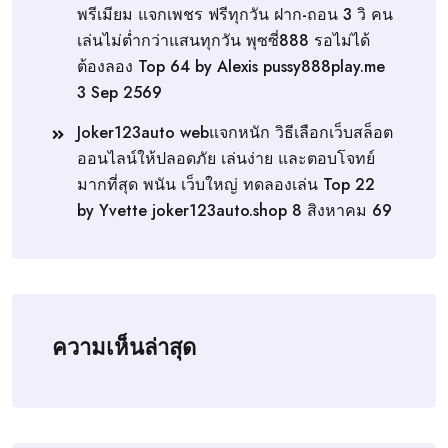
พรีเมียม แจกเพชร ฟรีทุกวัน ฝาก-ถอน 3 วิ คน
เล่นไม่ต่ำกว่าแสนทุกวัน พุซซี่888 รอไม่ได้
ต้องลอง Top 64 by Alexis pussy888play.me
3 Sep 2569
Joker123auto webแจกหนัก วิธีเลือกเว็บสล็อต
ออนไลน์ให้ปลอดภัย เล่นง่าย และตอบโจทย์
มากที่สุด พนัน เว็บใหญ่ ทดลองเล่น Top 22
by Yvette joker123auto.shop 8 สิงหาคม 69
ความเห็นล่าสุด