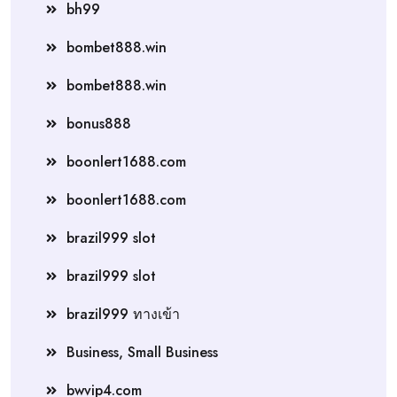
bh99
bombet888.win
bombet888.win
bonus888
boonlert1688.com
boonlert1688.com
brazil999 slot
brazil999 slot
brazil999 ทางเข้า
Business, Small Business
bwvip4.com