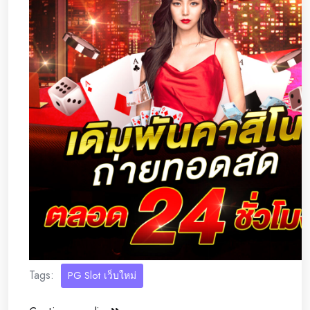
Tags:
PG Slot เว็บใหม่