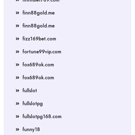
finn88gold.me
finn88gold.me
fizz169bet.com
fortune99vip.com
fox689ok.com
fox689ok.com
fullslot
fullslotpg
fullslotpg168.com
funny18