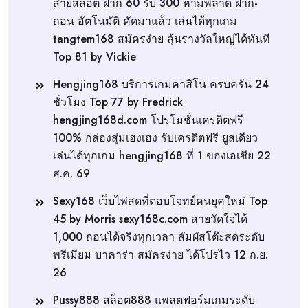
สายสล็อต ฝาก 60 รับ 300 ห้ามพลาด ฝาก-
ถอน อัตโนมัติ คัดมาแล้ว เล่นได้ทุกเกม
tangtem168 สมัครง่าย ลุ้นรางวัลใหญ่ได้ทันที
Top 81 by Vickie
Hengjing168 บริการเกมคาสิโน ครบครัน 24
ชั่วโมง Top 77 by Fredrick
hengjing168d.com โปรโมชั่นเครดิตฟรี
100% กล่องสุ่มเฮงเฮง รับเครดิตฟรี ยูสเดียว
เล่นได้ทุกเกม hengjing168 ที่ 1 ของเอเชีย 22
ส.ค. 69
Sexy168 เว็บไพ่สดที่ตอบโจทย์คนยุคใหม่ Top
45 by Morris sexy168c.com สายวัดใจได้
1,000 ถอนได้จริงทุกเวลา สัมผัสโต๊ะสดระดับ
พรีเมียม บาคาร่า สมัครง่าย ได้โปรไว 12 ก.ย.
26
Pussy888 สล็อต888 แพลตฟอร์มเกมระดับ