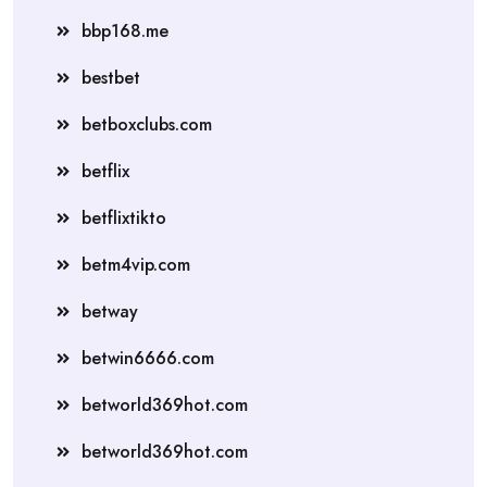
bbp168.me
bestbet
betboxclubs.com
betflix
betflixtikto
betm4vip.com
betway
betwin6666.com
betworld369hot.com
betworld369hot.com