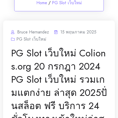
Home
/
PG Slot เว็บใหม่
Bruce Hernandez
15 พฤษภาคม 2025
PG Slot เว็บใหม่
PG Slot เว็บใหม่ Colion
s.org 20 กรกฎา 2024
PG Slot เว็บใหม่ รวมเก
มแตกง่าย ล่าสุด 2025ปั่
นสล็อต ฟรี บริการ 24