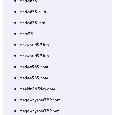
mario678
mario678.club
mario678.info
mars95
maxworld99.fun
maxworld99.fun
medee989.com
medee989.com
meekin365day.com
megawaysbet789.com
megawaysbet789.net