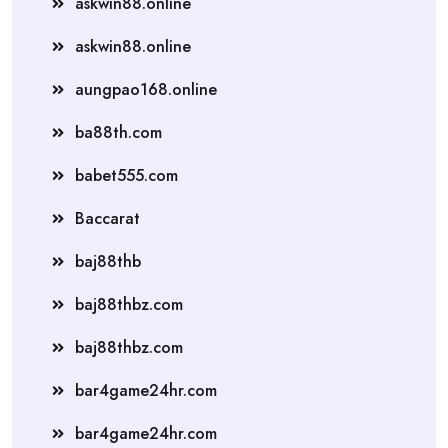
askwin88.online
askwin88.online
aungpao168.online
ba88th.com
babet555.com
Baccarat
baj88thb
baj88thbz.com
baj88thbz.com
bar4game24hr.com
bar4game24hr.com