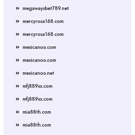
megawaysbet789.net
mercyrosa168.com
mercyrosa168.com
mexicanoo.com
mexicanoo.com
mexicanoo.net
mfj889xx.com
mfj889xx.com
mia88th.com
mia88th.com