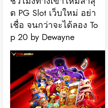
ชั่วโมงทางเข้าใหม่ล่าสุ
ด PG Slot เว็บใหม่ อย่า
เชื่อ จนกว่าจะได้ลอง To
p 20 by Dewayne