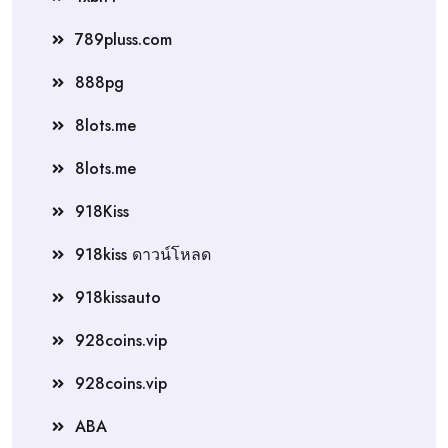
789pluss.com
888pg
8lots.me
8lots.me
918Kiss
918kiss ดาวน์โหลด
918kissauto
928coins.vip
928coins.vip
ABA