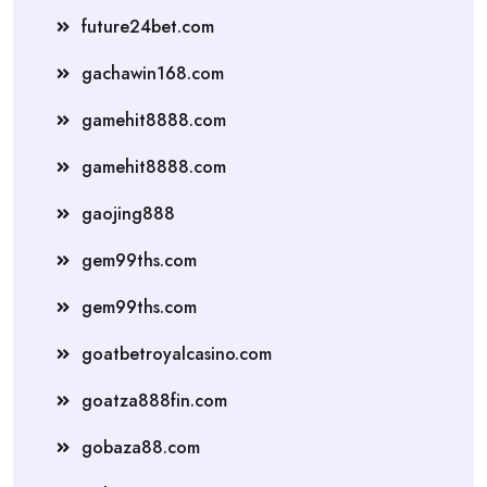
future24bet.com
gachawin168.com
gamehit8888.com
gamehit8888.com
gaojing888
gem99ths.com
gem99ths.com
goatbetroyalcasino.com
goatza888fin.com
gobaza88.com