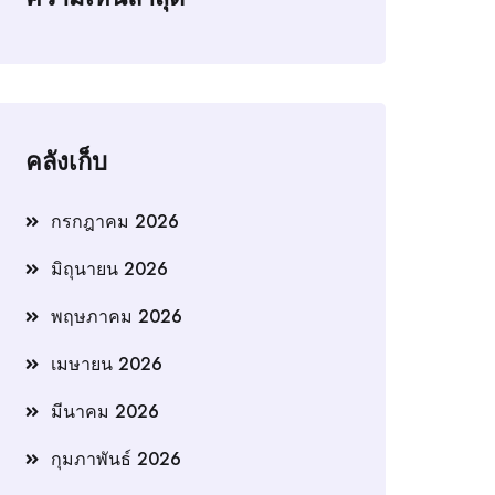
คลังเก็บ
กรกฎาคม 2026
มิถุนายน 2026
พฤษภาคม 2026
เมษายน 2026
มีนาคม 2026
กุมภาพันธ์ 2026