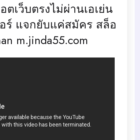
อตเว็บตรงไม่ผ่านเอเย่น
บอร์ แจกยับแค่สมัคร สล็อ
han m.jinda55.com