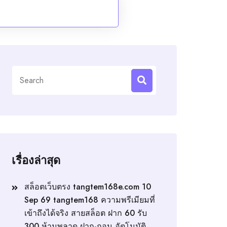
Search
for:
เรื่องล่าสุด
สล็อตเว็บตรง tangtem168e.com 10
Sep 69 tangtem168 ความพรีเมียมที่
เข้าถึงได้จริง สายสล็อต ฝาก 60 รับ
300 ห้ามพลาด ฝาก-ถอน อัตโนมัติ