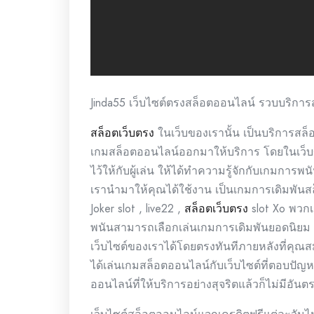
Jinda55 เว็บไซต์ตรงสล็อตออนไลน์ รวบบริก
สล็อตเว็บตรง
ในเว็บของเรานั้น เป็นบริการสล็
เกมสล็อตออนไลน์ออกมาให้บริการ โดยในเว็
ไว้ให้กับผู้เล่น ให้ได้ทำความรู้จักกับเกมก
เรานำมาให้คุณได้ใช้งาน เป็นเกมการเดิมพันสล็
Joker slot , live22 ,
สล็อตเว็บตรง
slot Xo พวกเ
พนันสามารถเลือกเล่นเกมการเดิมพันยอดนิยม 
เว็บไซต์ของเราได้โดยตรงทันทีภายหลังที่คุณสม
ได้เล่นเกมสล็อตออนไลน์กับเว็บไซต์ที่ตอบปัญหา
ออนไลน์ที่ให้บริการอย่างสุจริตแล้วก็ไม่มีอันต