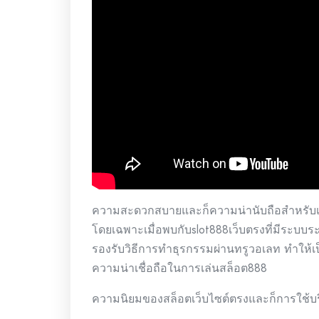
ความสะดวกสบายและก็ความน่านับถือสำหรับเพื่อก
โดยเฉพาะเมื่อพบกับslot888เว็บตรงที่มีระบบร
รองรับวิธีการทำธุรกรรมผ่านทรูวอเลท ทำให้เป
ความน่าเชื่อถือในการเล่นสล็อต888
ความนิยมของสล็อตเว็บไซต์ตรงและก็การใช้บ