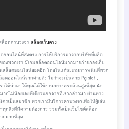
ารสล็อตครบวงจร
สล็อตเว็บตรง
อตออนไลน์ที่ส่งตรง การให้บริการมาจากบริษัทที่ผลิต
บของพวกเรา มีเกมสล็อตออนไลน์มากมายก่ายกองเก็บ
ารพนันสล็อตออนไลน์ยอดฮิต โดยในแต่ละเกมการพนันที่พวก
อตออนไลน์จากค่ายดัง ไม่ว่าจะเป็นค่าย Pg slot ,
ราได้นำมาให้คุณได้ใช้งานอย่างครบถ้วนสูงที่สุด นัก
มากไม่น้อยเลยทีเดียวนอกจากที่เรากล่าวมา ผ่านทาง
ัครเป็นสมาชิก พวกเรามีบริการครบวงจรเพื่อให้ผู้เล่น
ทุกสิ่งที่มีความต้องการ รวมทั้งเป็นเว็บไซต์สล็อต
รายมากที่สุด