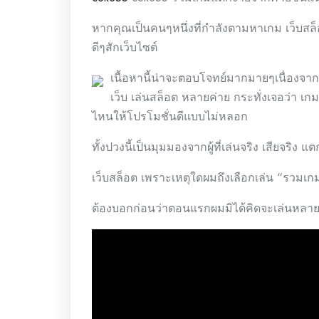
หากคุณเป็นคนๆหนึ่งที่กำลังตามหาเกม เว็บสล็อ
ดีๆสักเว็บไซต์
เนื้อหานี้น่าจะตอบโจทย์มากมายๆเนื่องจ
เว็บ เล่นสล็อต หลายค่าย กระทั่งเจอว่า เ
ไหนให้โปรโมชั่นดีแบบไม่หลอก
ทั้งปวงนี้เป็นมุมมองจากผู้ที่เล่นจริง เสียจริ
เว็บสล็อต เพราะเหตุใดผมถึงเลือกเล่น “รวมเ
ต้องบอกก่อนว่าตอนแรกผมมิได้คิดจะเล่นหลาย