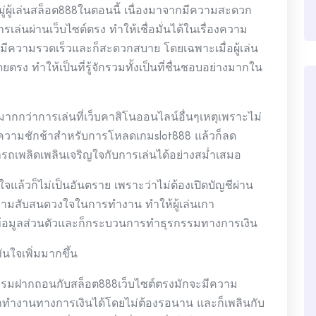
มู่ผู้เล่นสล็อต888ในตอนนี้ เนื่องมาจากมีความสะดวก
รเล่นผ่านเว็บไซต์ตรง ทำให้เชื่อมั่นได้ในเรื่องความ
่มีความรวดเร็วและก็สะดวกสบาย โดยเฉพาะเมื่อผู้เล่น
ทำให้เป็นที่รู้จักรวมทั้งเป็นที่ชื่นชอบอย่างมากใน
กกว่าการเล่นที่เว็บคาสิโนออนไลน์อื่นๆเหตุเพราะไม่
ลดความชักช้าสำหรับการโหลดเกมslot888 แล้วก็ลด
มารถเพลิดเพลินเจริญใจกับการเล่นได้อย่างสม่ำเสมอ
ใจแล้วก็ไม่เป็นอันตราย เพราะว่าไม่ต้องเปิดบัญชีผ่าน
ดความสับสนดวงใจในการทำงาน ทำให้ผู้เล่นเกา
งข้อมูลส่วนตัวและก็กระบวนการทำธุรกรรมทางการเงิน
นใจเพิ่มมากขึ้น
กรรมฝากถอนกับสล็อต888เว็บไซต์ตรงมักจะมีความ
รถทำงานทางการเงินได้โดยไม่ต้องรอนาน และก็เพลินกับ