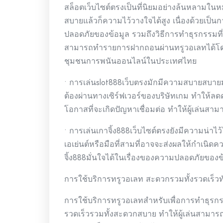
สล็อตเว็บไซต์ตรงเป็นที่นิยมอย่างล้นหลามในห
สบายแล้วก็ความไว้วางใจได้สูง เนื่องด้วยเป็นกา
ปลอดภัยของข้อมูล รวมถึงวิธีการทำธุรกรรมที
สามารถทำรายการฝากถอนผ่านทรูวอเลทได้โดยตรง 
ชุมชนการพนันออนไลน์ในประเทศไทย
• การเล่นslot888เว็บตรงมักมีความสบายสบายมา
ต้องผ่านทางเซิร์ฟเวอร์ของบริษัทเกม ทำให้
โอกาสที่จะเกิดปัญหาเชื่อมต่อ ทำให้ผู้เล่นสา
• การเล่นเกาจิ้ง888เว็บไซต์ตรงยังมีความน่าไว้
เอเย่นต์หรือมือที่สามที่อาจจะส่งผลให้กำเนิ
จิ้ง888มั่นใจได้ในเรื่องของความปลอดภัยขอ
การใช้บริการทรูวอเลท สะดวกรวมทั้งรวดเร็วทั
การใช้บริการทรูวอเลทสำหรับเพื่อการทำธุร
รวดเร็วรวมทั้งสะดวกสบาย ทำให้ผู้เล่นสามา