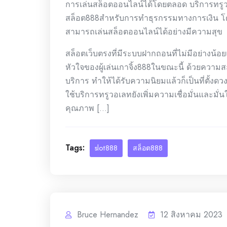
การเล่นสล็อตออนไลน์ได้โดยตลอด บริการทรูวอเล
สล็อต888สำหรับการทำธุรกรรมทางการเงิน โดยเน
สามารถเล่นสล็อตออนไลน์ได้อย่างมีความสุข
สล็อตเว็บตรงที่มีระบบฝากถอนที่ไม่มีอย่างน้อย
หัวใจของผู้เล่นเกาจิ้ง888ในขณะนี้ ด้วยความ
บริการ ทำให้ได้รับความนิยมแล้วก็เป็นที่ตั้
ใช้บริการทรูวอเลทยังเพิ่มความเชื่อมั่นและมั่
คุณภาพ [...]
Tags:
slot888
สล็อต888
Bruce Hernandez
12 สิงหาคม 2023