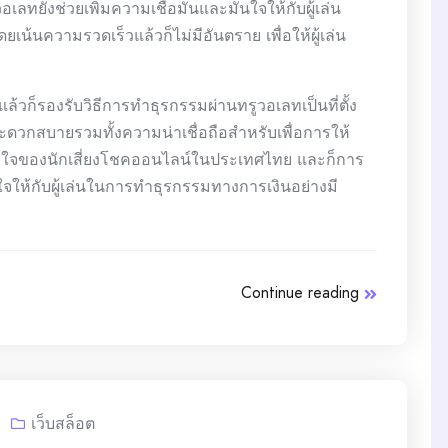
ทยังช่วยเพิ่มความเชื่อมั่นและมั่นใจให้กับผู้เล่น
้นความรวดเร็วแล้วก็ไม่มีอันตราย เพื่อให้ผู้เล่น
แล้วก็รองรับวิธีการทำธุรกรรมผ่านทรูวอเลทเป็นที่ตั้ง
สะดวกสบายรวมทั้งความน่าเชื่อถือสำหรับเพื่อการให้
งดวงใจของนักเสี่ยงโชคออนไลน์ในประเทศไทย และก็การ
นใจให้กับผู้เล่นในการทำธุรกรรมทางการเงินอย่างมี
Continue reading
เว็บสล็อต