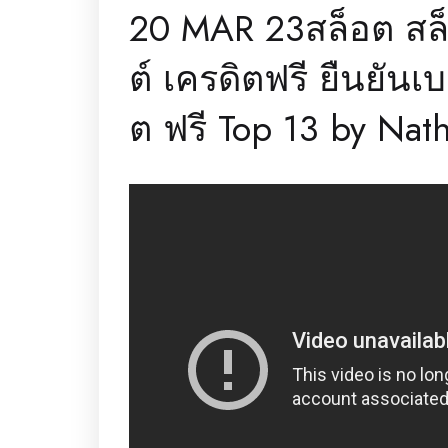
20 MAR 23สล็อต สล็
ต์ เครดิตฟรี ยืนยันเ
ต ฟรี Top 13 by Nat