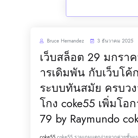
Bruce Hernandez
3 ธันวาคม 2025
เว็บสล็อต 29 มกราค
ารเดิมพัน กับเว็บโค
ระบบทันสมัย ครบวงจร 
โกง coke55 เพิ่มโอกา
79 by Raymundo co
coke55
coke55 รวมเกมแตกง่ายจากค่ายชั้นแนว