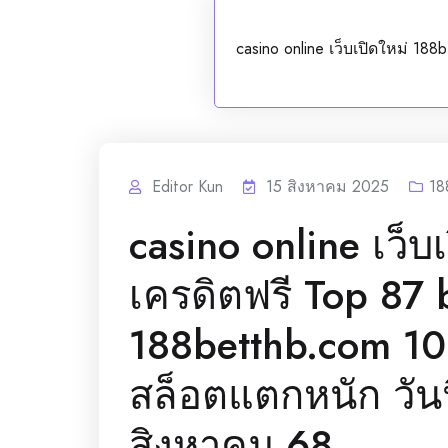
casino online เว็บเปิดใหม่ 18
Editor Kun
15 สิงหาคม 2025
18
casino online เว็บ
เครดิตฟรี Top 87 
188betthb.com 10
สล็อตแตกหนัก วัน
สิงหาคม 68