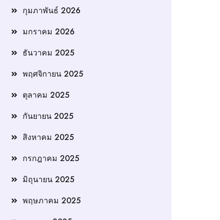
กุมภาพันธ์ 2026
มกราคม 2026
ธันวาคม 2025
พฤศจิกายน 2025
ตุลาคม 2025
กันยายน 2025
สิงหาคม 2025
กรกฎาคม 2025
มิถุนายน 2025
พฤษภาคม 2025