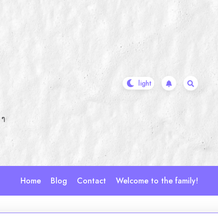
 ๆ
?
Home
Blog
Contact
Welcome to the family!