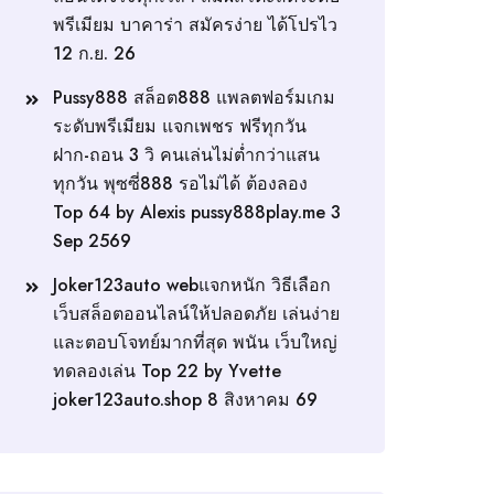
พรีเมียม บาคาร่า สมัครง่าย ได้โปรไว
12 ก.ย. 26
Pussy888 สล็อต888 แพลตฟอร์มเกม
ระดับพรีเมียม แจกเพชร ฟรีทุกวัน
ฝาก-ถอน 3 วิ คนเล่นไม่ต่ำกว่าแสน
ทุกวัน พุซซี่888 รอไม่ได้ ต้องลอง
Top 64 by Alexis pussy888play.me 3
Sep 2569
Joker123auto webแจกหนัก วิธีเลือก
เว็บสล็อตออนไลน์ให้ปลอดภัย เล่นง่าย
และตอบโจทย์มากที่สุด พนัน เว็บใหญ่
ทดลองเล่น Top 22 by Yvette
joker123auto.shop 8 สิงหาคม 69