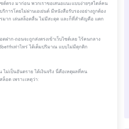
 เว็บไซต์ตรง มาก่อน พวกเราขอเสนอแนะแบบง่ายๆสไตล์คน
ให้บริการโดยไม่ผ่านเอเย่นต์ มีหนังสือรับรองอย่างถูกต้อง
รมาก เล่นสล็อตลื่น ไม่มีสะดุด และก็ที่สำคัญคือ แตก
ุกยอดฝาก-ถอนจะถูกส่งตรงเข้าเว็บไซต์เลย ไร้คนกลาง
88betthเท่าไหร่ ได้เต็มปริมาณ แบบไม่มีตุกติก
น ไม่เป็นอันตราย ได้เงินจริง นี่คือเหตุผลที่คน
ล็อต เพราะเหตุว่า: