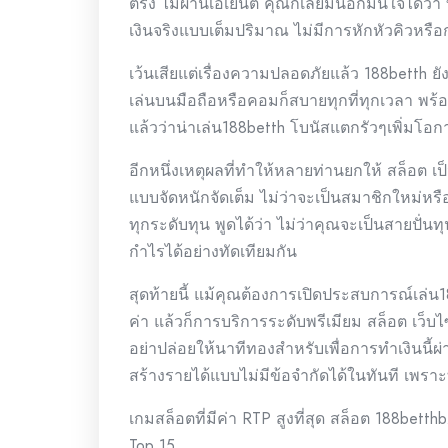
ตรง ไม่ผ่านเอเย่นต์ คุณก็เลยมั่นอกมั่นใจได้ว
เงินจริงแบบเต็มปริมาณ ไม่มีการหักหัวคิวหร
เว้นเสียแต่เรื่องความปลอดภัยแล้ว 188betth ยัง
เล่นบนมือถือหรือคอมก็สบายทุกที่ทุกเวลา พร้
แล้วว่าน่าเล่น188betth โบนัสแตกรัวๆเพิ่มโ
อีกหนึ่งเหตุผลที่ทำให้หลายท่านยกให้ สล็อต เป
แบบจัดหนักจัดเต็ม ไม่ว่าจะเป็นสมาชิกใหม่หรือ
ทุกระดับทุน พูดได้ว่า ไม่ว่าคุณจะเป็นสายปั่น
กำไรได้อย่างทัดเทียมกัน
สุดท้ายนี้ แม้คุณต้องการเปิดประสบการณ์เล่น1
ค่า แล้วก็การบริการระดับพรีเมียม สล็อต เว็
อย่าปล่อยให้นาทีทองสำหรับเพื่อการทำเงินนี้ผ
สร้างรายได้แบบไม่มีข้อจำกัดได้ในทันที เพราะที
เกมสล็อตที่มีค่า RTP สูงที่สุด สล็อต 188betthb
Top 15