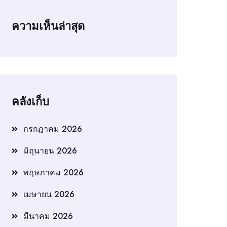
ความเห็นล่าสุด
คลังเก็บ
กรกฎาคม 2026
มิถุนายน 2026
พฤษภาคม 2026
เมษายน 2026
มีนาคม 2026