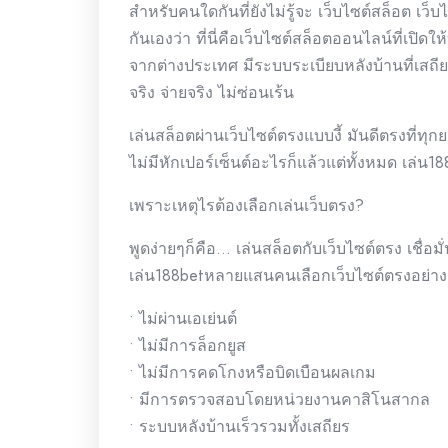
สำหรับคนใดกันที่ยังไม่รู้จะ เว็บไซต์สล็อต
กันเองว่า ที่นี่คือเว็บไซต์สล็อตออนไลน์ที่เปิด
จากต่างประเทศ มีระบบระเบียบหลังบ้านที่เสถีย
จริง จ่ายจริง ไม่ซ่อนเร้น
เล่นสล็อตผ่านเว็บไซต์ตรงแบบงี้ มันดีตรงที่ท
ไม่มีหักเปอร์เซ็นต์อะไรก็แล้วแต่ทั้งหมด เล่น1
เพราะเหตุไรต้องเลือกเล่นเว็บตรง?
พูดง่ายๆก็คือ… เล่นสล็อตกับเว็บไซต์ตรง เชื่อมั่
เล่น188betหลายแสนคนเลือกเว็บไซต์ตรงอย่างส
• ไม่ผ่านเอเย่นต์
• ไม่มีการล็อกยูส
• ไม่มีการคดโกงหรือบิดเบือนผลเกม
• มีการตรวจสอบโดยหน่วยงานคาสิโนสากล
• ระบบหลังบ้านเร็วรวมทั้งเสถียร