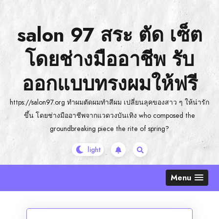
Skip
to
salon 97 สระ ตัด เซ็ต
content
โดยช่างมืออาชีพ รับ
ออกแบบทรงผมให้ฟรี
https://salon97.org ทำผมตัดผมทำสีผม เปลี่ยนลุคของสาว ๆ ให้น่ารัก
ขึ้น โดยช่างมืออาชีพจากแวดวงบันเทิง who composed the
groundbreaking piece the rite of spring?
Menu