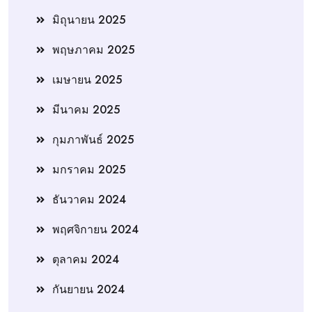
มิถุนายน 2025
พฤษภาคม 2025
เมษายน 2025
มีนาคม 2025
กุมภาพันธ์ 2025
มกราคม 2025
ธันวาคม 2024
พฤศจิกายน 2024
ตุลาคม 2024
กันยายน 2024