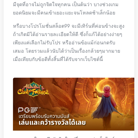
มีจุดที่อาจไม่ถูกจิตใจทุกคน เป็นต้นว่า บางช่วงเกม
ยอดนิยมจะมีคนเข้าเยอะแยะจนโหลดช้าเล็กน้อย
หรือบางโปรโมชั่นสล็อต99 จะมีเทิร์นที่ค่อนข้างจะสูง
ถ้าเกิดมิได้อ่านรายละเอียดให้ดี ซึ่งก็แก้ได้อย่างง่ายๆ
เพียงแค่เลือกไม่รับโปร หรืออ่านข้อแม้ก่อนกดรับ
เสมอ โดยรวมแล้วนับได้ว่าเป็นเรื่องกล้วยๆมากมาย
เมื่อเทียบกับข้อดีทั้งสิ้นที่ได้รับจากเว็บไซต์นี้