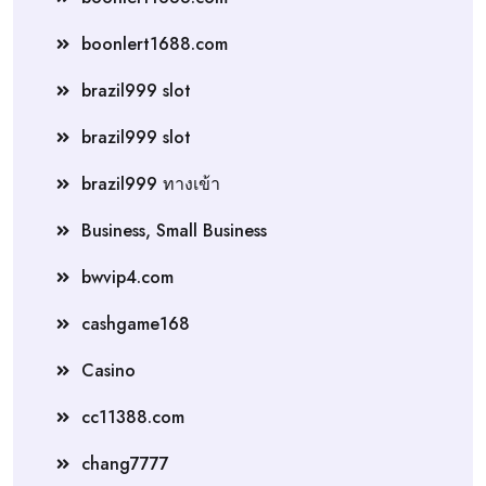
boonlert1688.com
brazil999 slot
brazil999 slot
brazil999 ทางเข้า
Business, Small Business
bwvip4.com
cashgame168
Casino
cc11388.com
chang7777