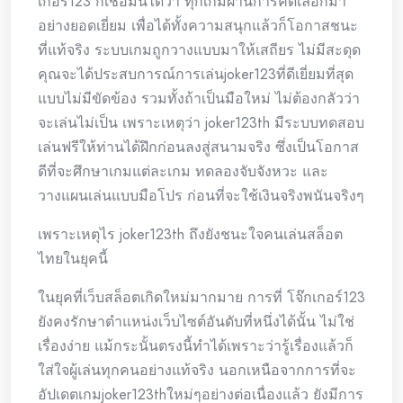
เกอร์123 ก็เชื่อมั่นได้ว่า ทุกเกมผ่านการคัดเลือกมา
อย่างยอดเยี่ยม เพื่อได้ทั้งความสนุกแล้วก็โอกาสชนะ
ที่แท้จริง ระบบเกมถูกวางแบบมาให้เสถียร ไม่มีสะดุด
คุณจะได้ประสบการณ์การเล่นjoker123ที่ดีเยี่ยมที่สุด
แบบไม่มีขัดข้อง รวมทั้งถ้าเป็นมือใหม่ ไม่ต้องกลัวว่า
จะเล่นไม่เป็น เพราะเหตุว่า joker123th มีระบบทดสอบ
เล่นฟรีให้ท่านได้ฝึกก่อนลงสู่สนามจริง ซึ่งเป็นโอกาส
ดีที่จะศึกษาเกมแต่ละเกม ทดลองจับจังหวะ และ
วางแผนเล่นแบบมือโปร ก่อนที่จะใช้เงินจริงพนันจริงๆ
เพราะเหตุไร joker123th ถึงยังชนะใจคนเล่นสล็อต
ไทยในยุคนี้
ในยุคที่เว็บสล็อตเกิดใหม่มากมาย การที่ โจ๊กเกอร์123
ยังคงรักษาตำแหน่งเว็บไซต์อันดับที่หนึ่งได้นั้น ไม่ใช่
เรื่องง่าย แม้กระนั้นตรงนี้ทำได้เพราะว่ารู้เรื่องแล้วก็
ใส่ใจผู้เล่นทุกคนอย่างแท้จริง นอกเหนือจากการที่จะ
อัปเดตเกมjoker123thใหม่ๆอย่างต่อเนื่องแล้ว ยังมีการ