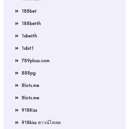
188bet
188betth
1xbetth
1xbit1
789pluss.com
888pg
8lots.me
8lots.me
918Kiss
918kiss ดาวน์โหลด