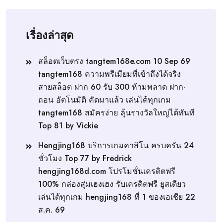
เรื่องล่าสุด
สล็อตเว็บตรง tangtem168e.com 10 Sep 69
tangtem168 ความพรีเมียมที่เข้าถึงได้จริง
สายสล็อต ฝาก 60 รับ 300 ห้ามพลาด ฝาก-
ถอน อัตโนมัติ คัดมาแล้ว เล่นได้ทุกเกม
tangtem168 สมัครง่าย ลุ้นรางวัลใหญ่ได้ทันที
Top 81 by Vickie
Hengjing168 บริการเกมคาสิโน ครบครัน 24
ชั่วโมง Top 77 by Fredrick
hengjing168d.com โปรโมชั่นเครดิตฟรี
100% กล่องสุ่มเฮงเฮง รับเครดิตฟรี ยูสเดียว
เล่นได้ทุกเกม hengjing168 ที่ 1 ของเอเชีย 22
ส.ค. 69