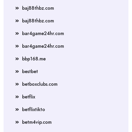
baj88thbz.com
baj88thbz.com
bar4game24hr.com
bar4game24hr.com
bbp168.me
bestbet
betboxclubs.com
betflix
betflixtikto
betm4vip.com