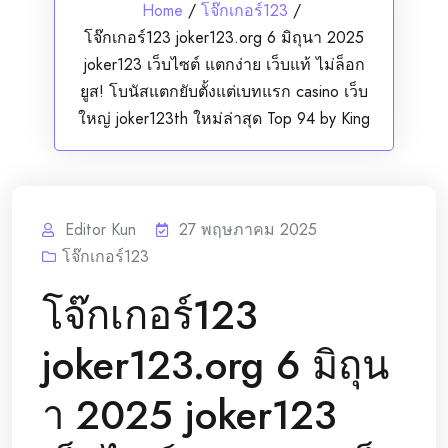
Home
/
โจ๊กเกอร์123
/
โจ๊กเกอร์123 joker123.org 6 มิถุนา 2025
joker123 เว็บไซต์ แตกง่าย เว็บแท้ ไม่ล็อก
ยูส! โบนัสแตกยับตั้งแต่เบทแรก casino เว็บ
ใหญ่ joker123th ใหม่ล่าสุด Top 94 by King
Editor Kun
27 พฤษภาคม 2025
โจ๊กเกอร์123
โจ๊กเกอร์123
joker123.org 6 มิถุน
า 2025 joker123