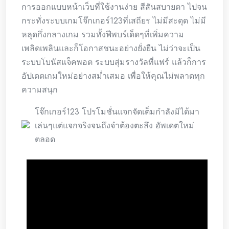
การออกแบบหน้าเว็บที่ใช้งานง่าย สีสันสบายตา ไปจน
กระทั่งระบบเกมโจ๊กเกอร์123ที่เสถียร ไม่มีสะดุด ไม่มี
หลุดกึ่งกลางเกม รวมทั้งฟีพบร์เด็ดๆที่เพิ่มความ
เพลิดเพลินและก็โอกาสชนะอย่างยั่งยืน ไม่ว่าจะเป็น
ระบบโบนัสแจ็คพอต ระบบสุ่มรางวัลที่แฟร์ แล้วก็การ
อัปเดตเกมใหม่อย่างสม่ำเสมอ เพื่อให้คุณไม่พลาดทุก
ความสนุก
โจ๊กเกอร์123 โปรโมชั่นแจกจัดเต็มกำลังมิได้มา
เล่นๆแต่แจกจริงจนถึงจำต้องตะลึง อัพเดตใหม่
ตลอด