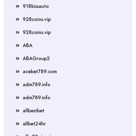
918kissauto
928coins.vip
928coins.vip
ABA
ABAGroup2
acebet789.com
adm789.info
adm789.info
allbestbet
allbet24hr