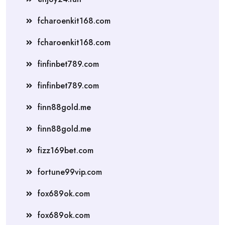
fcharoenkit168.com
fcharoenkit168.com
finfinbet789.com
finfinbet789.com
finn88gold.me
finn88gold.me
fizz169bet.com
fortune99vip.com
fox689ok.com
fox689ok.com