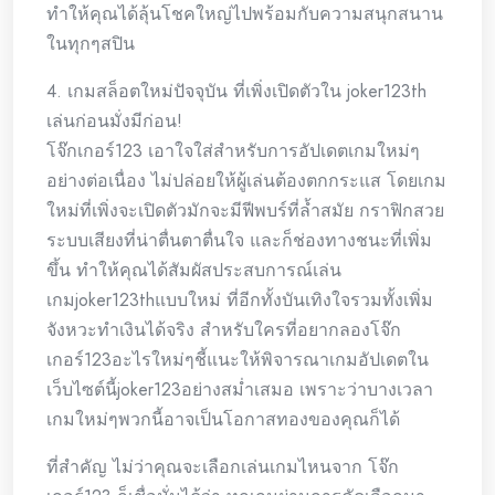
ทำให้คุณได้ลุ้นโชคใหญ่ไปพร้อมกับความสนุกสนาน
ในทุกๆสปิน
4. เกมสล็อตใหม่ปัจจุบัน ที่เพิ่งเปิดตัวใน joker123th
เล่นก่อนมั่งมีก่อน!
โจ๊กเกอร์123 เอาใจใส่สำหรับการอัปเดตเกมใหม่ๆ
อย่างต่อเนื่อง ไม่ปล่อยให้ผู้เล่นต้องตกกระแส โดยเกม
ใหม่ที่เพิ่งจะเปิดตัวมักจะมีฟีพบร์ที่ล้ำสมัย กราฟิกสวย
ระบบเสียงที่น่าตื่นตาตื่นใจ และก็ช่องทางชนะที่เพิ่ม
ขึ้น ทำให้คุณได้สัมผัสประสบการณ์เล่น
เกมjoker123thแบบใหม่ ที่อีกทั้งบันเทิงใจรวมทั้งเพิ่ม
จังหวะทำเงินได้จริง สำหรับใครที่อยากลองโจ๊ก
เกอร์123อะไรใหม่ๆชี้แนะให้พิจารณาเกมอัปเดตใน
เว็บไซต์นี้joker123อย่างสม่ำเสมอ เพราะว่าบางเวลา
เกมใหม่ๆพวกนี้อาจเป็นโอกาสทองของคุณก็ได้
ที่สำคัญ ไม่ว่าคุณจะเลือกเล่นเกมไหนจาก โจ๊ก