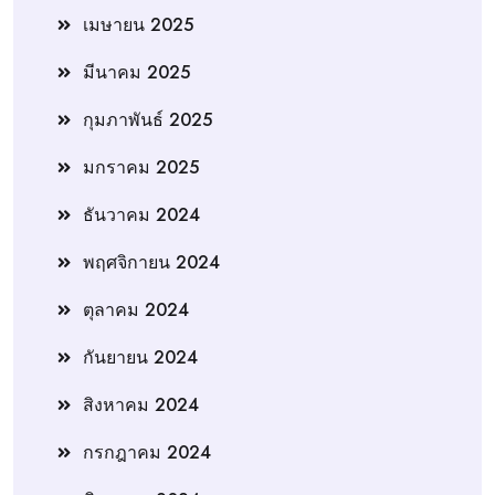
เมษายน 2025
มีนาคม 2025
กุมภาพันธ์ 2025
มกราคม 2025
ธันวาคม 2024
พฤศจิกายน 2024
ตุลาคม 2024
กันยายน 2024
สิงหาคม 2024
กรกฎาคม 2024