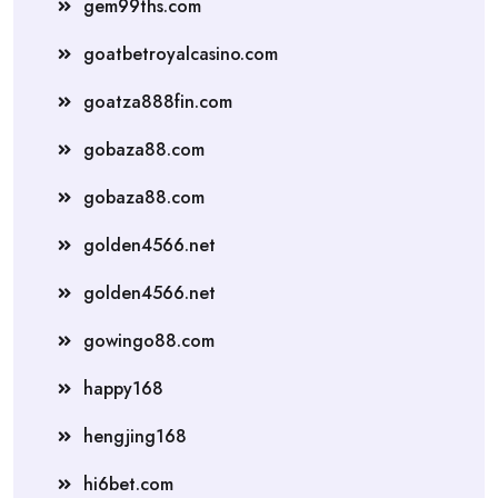
gem99ths.com
goatbetroyalcasino.com
goatza888fin.com
gobaza88.com
gobaza88.com
golden4566.net
golden4566.net
gowingo88.com
happy168
hengjing168
hi6bet.com