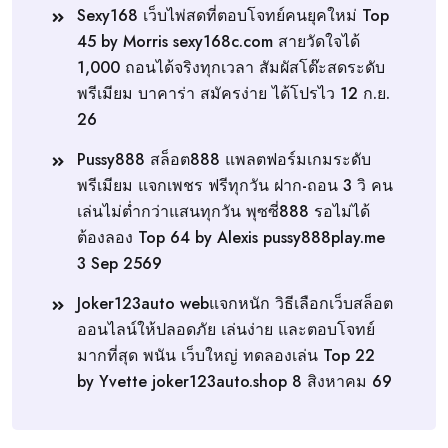
Sexy168 เว็บไพ่สดที่ตอบโจทย์คนยุคใหม่ Top
45 by Morris sexy168c.com สายวัดใจได้
1,000 ถอนได้จริงทุกเวลา สัมผัสโต๊ะสดระดับ
พรีเมียม บาคาร่า สมัครง่าย ได้โปรไว 12 ก.ย.
26
Pussy888 สล็อต888 แพลตฟอร์มเกมระดับ
พรีเมียม แจกเพชร ฟรีทุกวัน ฝาก-ถอน 3 วิ คน
เล่นไม่ต่ำกว่าแสนทุกวัน พุซซี่888 รอไม่ได้
ต้องลอง Top 64 by Alexis pussy888play.me
3 Sep 2569
Joker123auto webแจกหนัก วิธีเลือกเว็บสล็อต
ออนไลน์ให้ปลอดภัย เล่นง่าย และตอบโจทย์
มากที่สุด พนัน เว็บใหญ่ ทดลองเล่น Top 22
by Yvette joker123auto.shop 8 สิงหาคม 69