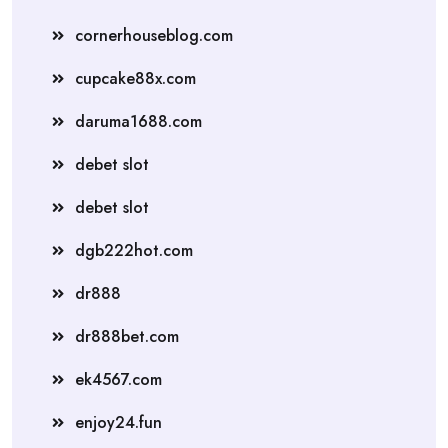
cornerhouseblog.com
cupcake88x.com
daruma1688.com
debet slot
debet slot
dgb222hot.com
dr888
dr888bet.com
ek4567.com
enjoy24.fun