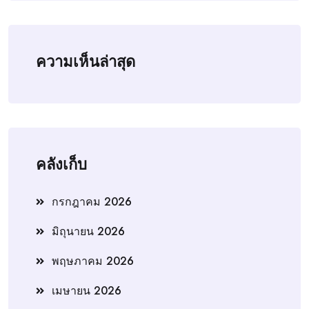
ความเห็นล่าสุด
คลังเก็บ
กรกฎาคม 2026
มิถุนายน 2026
พฤษภาคม 2026
เมษายน 2026