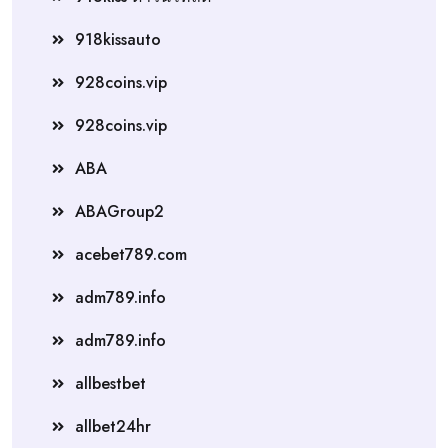
918kissauto
928coins.vip
928coins.vip
ABA
ABAGroup2
acebet789.com
adm789.info
adm789.info
allbestbet
allbet24hr