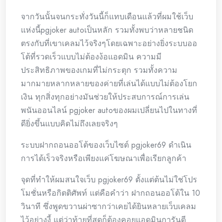
จากวันนั้นจนกระทั่งวันนี้ก็แทบเดือนแล้วที่ผมใช้เว็บ
แห่งนี้pgjoker autoเป็นหลัก รวมทั้งพบว่าหลายชนิด
ตรงกับที่เขาเคลมไว้จริงๆโดยเฉพาะอย่างยิ่งระบบออ
โต้ที่รวดเร็วแบบไม่ต้องง้อแอดมิน ความมี
ประสิทธิภาพของเกมที่ไม่กระตุก รวมทั้งความ
มากมายหลากหลายของค่ายที่เล่นได้แบบไม่ต้องโยก
เงิน ทุกสิ่งทุกอย่างมันช่วยให้ประสบการณ์การเล่น
พนันออนไลน์ pgjoker autoของผมเปลี่ยนไปในทางที่
ดียิ่งขึ้นแบบคิดไม่ถึงเลยจริงๆ
ระบบฝากถอนออโต้ของเว็บไซต์ pgjoker69 ดำเนิน
การได้เร็วจริงหรือเพียงแค่โฆษณาเพื่อเรียกลูกค้า
จุดที่ทำให้ผมสนใจเว็บ pgjoker69 ตั้งแต่ต้นไม่ใช่โปร
โมชั่นหรือกิตติศัพท์ แต่คือคำว่า ฝากถอนออโต้ใน 10
วินาที ซึ่งพูดขวานผ่าซากว่าเคยได้ยินหลายเว็บเคลม
ไว้อย่างงี้ แต่ว่าท้ายที่สุดก็ต้องคอยแอดมินการันตี