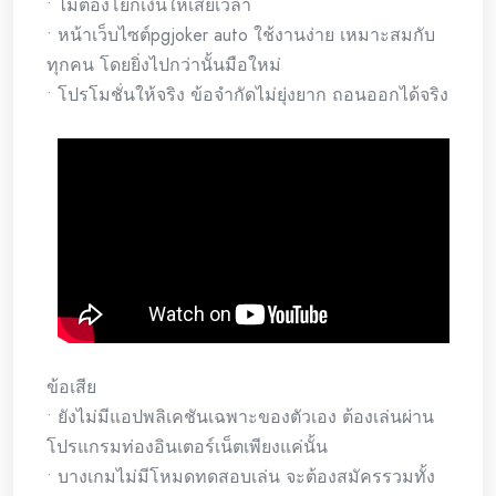
• ไม่ต้องโยกเงินให้เสียเวลา
• หน้าเว็บไซต์pgjoker auto ใช้งานง่าย เหมาะสมกับ
ทุกคน โดยยิ่งไปกว่านั้นมือใหม่
• โปรโมชั่นให้จริง ข้อจำกัดไม่ยุ่งยาก ถอนออกได้จริง
ข้อเสีย
• ยังไม่มีแอปพลิเคชันเฉพาะของตัวเอง ต้องเล่นผ่าน
โปรแกรมท่องอินเตอร์เน็ตเพียงแค่นั้น
• บางเกมไม่มีโหมดทดสอบเล่น จะต้องสมัครรวมทั้ง