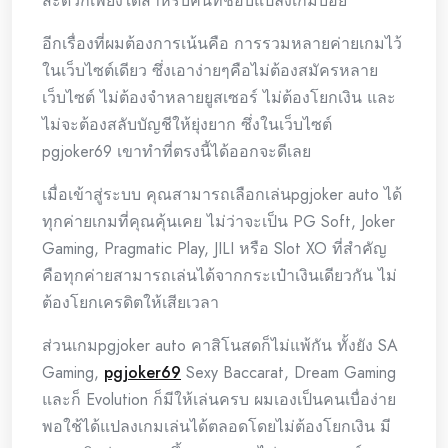
สะดวกเพียงใดสำหรับคนที่ชอบแปลงเกมบ่อย
อีกเรื่องที่ผมต้องการเน้นคือ การรวมหลายค่ายเกมไว้
ในเว็บไซต์เดียว ซึ่งเอาง่ายๆคือไม่ต้องสมัครหลาย
เว็บไซต์ ไม่ต้องจำหลายยูสเซอร์ ไม่ต้องโยกเงิน และ
ไม่จะต้องสลับบัญชีให้ยุ่งยาก ซึ่งในเว็บไซต์
pgjoker69 เขาทำที่ตรงนี้ได้ออกจะดีเลย
เมื่อเข้าสู่ระบบ คุณสามารถเลือกเล่นpgjoker auto ได้
ทุกค่ายเกมที่คุณคุ้นเคย ไม่ว่าจะเป็น PG Soft, Joker
Gaming, Pragmatic Play, JILI หรือ Slot XO ที่สำคัญ
คือทุกค่ายสามารถเล่นได้จากกระเป๋าเงินเดียวกัน ไม่
ต้องโยกเครดิตให้เสียเวลา
ส่วนเกมpgjoker auto คาสิโนสดก็ไม่แพ้กัน ทั้งยัง SA
Gaming,
pgjoker69
Sexy Baccarat, Dream Gaming
และก็ Evolution ก็มีให้เล่นครบ ผมเองเป็นคนเบื่อง่าย
พอใช้ได้แปลงเกมเล่นได้ตลอดโดยไม่ต้องโยกเงิน มี