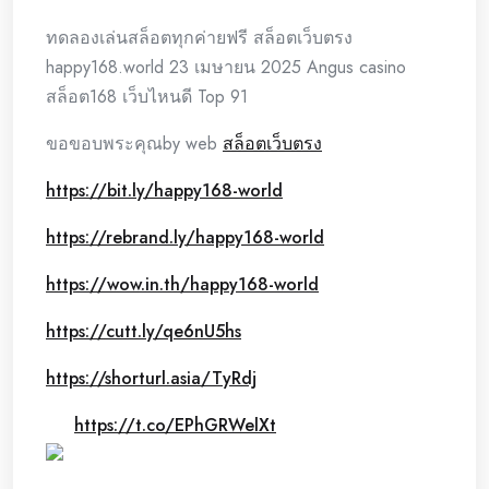
ทดลองเล่นสล็อตทุกค่ายฟรี สล็อตเว็บตรง
happy168.world 23 เมษายน 2025 Angus casino
สล็อต168 เว็บไหนดี Top 91
ขอขอบพระคุณby web
สล็อตเว็บตรง
https://bit.ly/happy168-world
https://rebrand.ly/happy168-world
https://wow.in.th/happy168-world
https://cutt.ly/qe6nU5hs
https://shorturl.asia/TyRdj
https://t.co/EPhGRWelXt