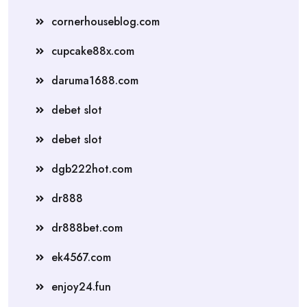
cornerhouseblog.com
cupcake88x.com
daruma1688.com
debet slot
debet slot
dgb222hot.com
dr888
dr888bet.com
ek4567.com
enjoy24.fun