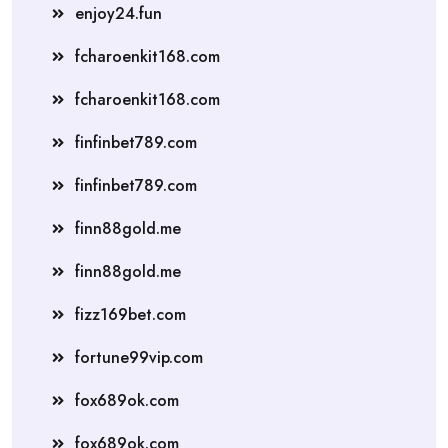
enjoy24.fun
fcharoenkit168.com
fcharoenkit168.com
finfinbet789.com
finfinbet789.com
finn88gold.me
finn88gold.me
fizz169bet.com
fortune99vip.com
fox689ok.com
fox689ok.com