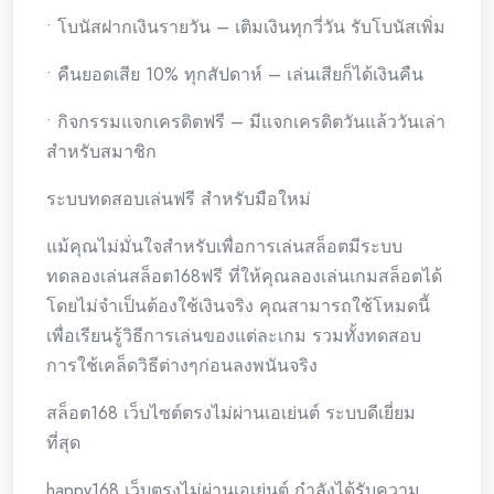
• โบนัสฝากเงินรายวัน – เติมเงินทุกวี่วัน รับโบนัสเพิ่ม
• คืนยอดเสีย 10% ทุกสัปดาห์ – เล่นเสียก็ได้เงินคืน
• กิจกรรมแจกเครดิตฟรี – มีแจกเครดิตวันแล้ววันเล่า
สำหรับสมาชิก
ระบบทดสอบเล่นฟรี สำหรับมือใหม่
แม้คุณไม่มั่นใจสำหรับเพื่อการเล่นสล็อตมีระบบ
ทดลองเล่นสล็อต168ฟรี ที่ให้คุณลองเล่นเกมสล็อตได้
โดยไม่จำเป็นต้องใช้เงินจริง คุณสามารถใช้โหมดนี้
เพื่อเรียนรู้วิธีการเล่นของแต่ละเกม รวมทั้งทดสอบ
การใช้เคล็ดวิธีต่างๆก่อนลงพนันจริง
สล็อต168 เว็บไซต์ตรงไม่ผ่านเอเย่นต์ ระบบดีเยี่ยม
ที่สุด
happy168 เว็บตรงไม่ผ่านเอเย่นต์ กำลังได้รับความ