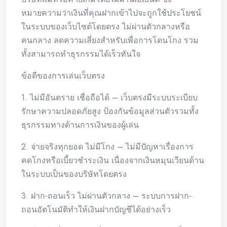
หมายความว่าเงินที่คุณฝากเข้าไปจะถูกใช้ประโยชน์
ในระบบของเว็บไซต์โดยตรง ไม่ผ่านตัวกลางหรือ
คนกลาง ลดความเสี่ยงสำหรับเพื่อการโดนโกง รวม
ทั้งสามารถทำธุรกรรมได้เร็วทันใจ
ข้อดีของการเล่นเว็บตรง
1. ไม่มีอันตราย เชื่อถือได้ – เว็บตรงมีระบบระเบียบ
รักษาความปลอดภัยสูง ป้องกันข้อมูลส่วนตัวรวมทั้ง
ธุรกรรมทางด้านการเงินของผู้เล่น
2. จ่ายจริงทุกยอด ไม่มีโกง – ไม่มีปัญหาเรื่องการ
คดโกงหรือเบี้ยวชำระเงิน เนื่องจากเงินหมุนเวียนด้าน
ในระบบเป็นของบริษัทโดยตรง
3. ฝาก-ถอนเร็ว ไม่ผ่านตัวกลาง – ระบบการฝาก-
ถอนอัตโนมัติทำให้เงินฝากบัญชีได้อย่างเร็ว