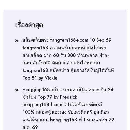
เรื่องล่าสุด
สล็อตเว็บตรง tangtem168e.com 10 Sep 69
tangtem168 ความพรีเมียมที่เข้าถึงได้จริง
สายสล็อต ฝาก 60 รับ 300 ห้ามพลาด ฝาก-
ถอน อัตโนมัติ คัดมาแล้ว เล่นได้ทุกเกม
tangtem168 สมัครง่าย ลุ้นรางวัลใหญ่ได้ทันที
Top 81 by Vickie
Hengjing168 บริการเกมคาสิโน ครบครัน 24
ชั่วโมง Top 77 by Fredrick
hengjing168d.com โปรโมชั่นเครดิตฟรี
100% กล่องสุ่มเฮงเฮง รับเครดิตฟรี ยูสเดียว
เล่นได้ทุกเกม hengjing168 ที่ 1 ของเอเชีย 22
ส.ค. 69