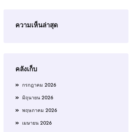
ความเห็นล่าสุด
คลังเก็บ
กรกฎาคม 2026
มิถุนายน 2026
พฤษภาคม 2026
เมษายน 2026