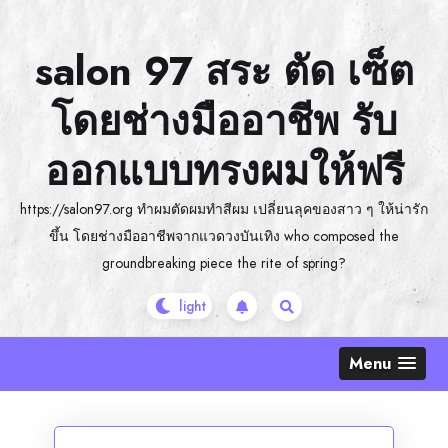
Skip
to
salon 97 สระ ตัด เซ็ต
content
โดยช่างมืออาชีพ รับ
ออกแบบทรงผมให้ฟรี
https://salon97.org ทำผมตัดผมทำสีผม เปลี่ยนลุคของสาว ๆ ให้น่ารัก
ขึ้น โดยช่างมืออาชีพจากแวดวงบันเทิง who composed the
groundbreaking piece the rite of spring?
Menu