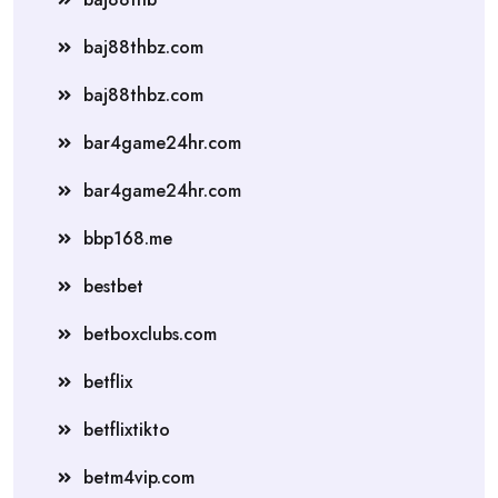
baj88thbz.com
baj88thbz.com
bar4game24hr.com
bar4game24hr.com
bbp168.me
bestbet
betboxclubs.com
betflix
betflixtikto
betm4vip.com