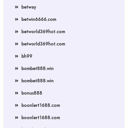
betway
betwin6666.com
betworld369hot.com
betworld369hot.com
bh99
bombet888.win
bombet888.win
bonus888
boonlert1688.com
boonlert1688.com