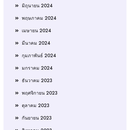
มิถุนายน 2024
พฤษภาคม 2024
เมษายน 2024
มีนาคม 2024
กุมภาพันธ์ 2024
มกราคม 2024
ธันวาคม 2023
พฤศจิกายน 2023
ตุลาคม 2023
กันยายน 2023