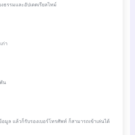
ี่ยงธรรมและอัปเดตเรียลไทม์
เก่า
ย
พัน
อมูล แล้วก็รับรองเบอร์โทรศัพท์ ก็สามารถเข้าเล่นได้