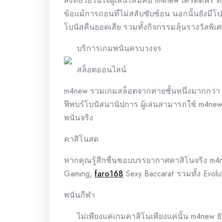
สิ่งที่ยั่วยวนใจผู้เล่นใหม่คือ m4new เครดิตฟ
ข้อแม้การถอนที่ไม่สลับซับซ้อน นอกนั้นยังมีโ
โบนัสคืนยอดเสีย รวมทั้งกิจกรรมลุ้นรางวัลพิเ
บริการเกมพนันครบวงจร
สล็อตออนไลน์
m4new รวมเกมสล็อตจากค่ายชั้นหนึ่งมากกว่า 1
ฟีพบร์โบนัสนานัปการ ผู้เล่นสามารถใช้ m4ne
พนันจริง
คาสิโนสด
หากคุณรู้สึกชื่นชอบบรรยากาศคาสิโนจริง m4n
Gaming,
faro168
Sexy Baccarat รวมทั้ง Evol
พนันกีฬา
ไม่เพียงแค่เกมคาสิโนเพียงแค่นั้น m4new