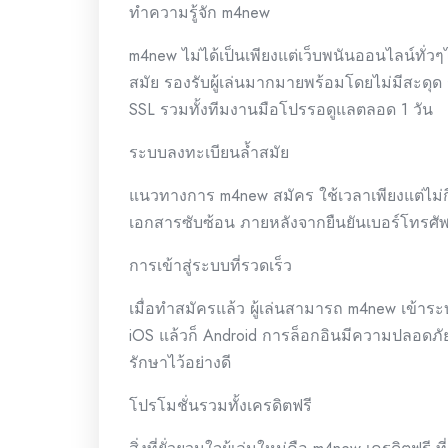
ทำความรู้จัก m4new
m4new ไม่ได้เป็นเพียงแต่เว็บพนันออนไลน์ทั่ว
สมัย รองรับผู้เล่นมากมายพร้อมโดยไม่มีสะดุด
SSL รวมทั้งทีมงานมือโปรรอดูแลตลอด 1 วัน
ระบบลงทะเบียนล้ำสมัย
แนวทางการ m4new สมัคร ใช้เวลาเพียงแต่ไม่กี
เอกสารซับซ้อน ภายหลังจากยืนยันเบอร์โทรศัพท์แ
การเข้าสู่ระบบที่รวดเร็ว
เมื่อทำสมัครแล้ว ผู้เล่นสามารถ m4new เข้าระบ
iOS แล้วก็ Android การล็อกอินมีความปลอดภั
รักษาไว้อย่างดี
โปรโมชั่นรวมทั้งเครดิตฟรี