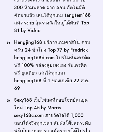
300 ห้ามพลาด ฝาก-ถอน อัตโนมัติ
คัดมาแล้ว เล่นได้ทุกเกม tangtem168
สมัครง่าย ลุ้นรางวัลใหญ่ได้ทันที Top
81 by Vickie
Hengjing168 บริการเกมคาสิโน ครบ
ครัน 24 ชั่วโมง Top 77 by Fredrick
hengjing168d.com โปรโมชั่นเครดิต
ฟรี 100% กล่องสุ่มเฮงเฮง รับเครดิต
ฟรี ยูสเดียว เล่นได้ทุกเกม
hengjing168 ที่ 1 ของเอเชีย 22 ส.ค.
69
Sexy168 เว็บไพ่สดที่ตอบโจทย์คนยุค
ใหม่ Top 45 by Morris
sexy168c.com สายวัดใจได้ 1,000
ถอนได้จริงทุกเวลา สัมผัสโต๊ะสดระดับ
พรีเมียม บาคาร่า สมัครง่าย ได้โปรไว