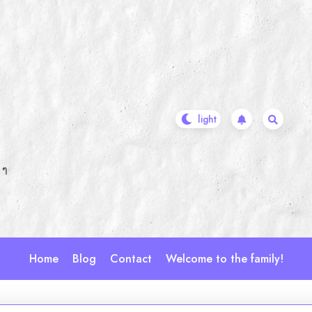
 ๆ
?
Home
Blog
Contact
Welcome to the family!