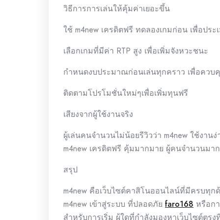
วิธีการการเล่นให้คุ้มค่าเยอะขึ้น
ใช้ m4new เครดิตฟรี ทดลองเกมก่อน เพื่อประเม
เลือกเกมที่มีค่า RTP สูง เพื่อเพิ่มจังหวะชนะ
กำหนดงบประมาณก่อนเล่นทุกคราว เพื่อควบค
ติดตามโปรโมชั่นใหม่ๆเพื่อเพิ่มทุนฟรี
เสียงจากผู้ใช้งานจริง
ผู้เล่นคนจำนวนไม่น้อยรีวิวว่า m4new ใช้งาน
m4new เครดิตฟรี คุ้มมากมาย ผู้คนจำนวนมากส
สรุป
m4new คือเว็บไซต์คาสิโนออนไลน์ที่มีครบทุกด
m4new เข้าสู่ระบบ ที่ปลอดภัย
faro168
หรือการ
สำหรับการเริ่ม ผู้ใดที่กำลังมองหาเว็บไซต์ตรงท