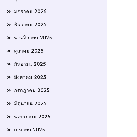
มกราคม 2026
ธันวาคม 2025
พฤศจิกายน 2025
ตุลาคม 2025
กันยายน 2025
สิงหาคม 2025
กรกฎาคม 2025
มิถุนายน 2025
พฤษภาคม 2025
เมษายน 2025