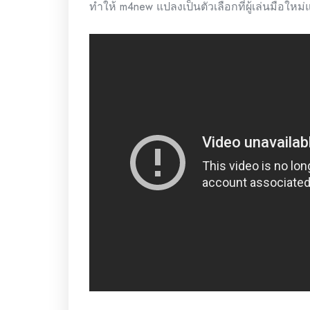
ทำให้ m4new แปลงเป็นตัวเลือกที่ผู้เล่นมือใหม่