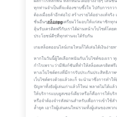
ผลกำไรหลักพัน หลักหมื่นได้อย่างง่ายๆ เล่นช
ทุกท่านจำเป็นที่จะต้องซาบซึ้งใจ ไปกับการกวา
ต้องเมื่อยล้าอีกต่อไป สร้างรายได้อย่างแท้จริง 
ชั่นอื่นๆ
สล็อตpg
เตรียมไว้มอบให้แก่สมาชิกทุก
ลุ้นรับเครดิตฟรีกับเราได้ผ่านหน้าเว็บไซต์โดย
ประโยชน์ดีๆที่ทุกท่านจะได้รับกัน
เกมสล็อตออนไลน์เกมไหนก็ได้เล่นได้เงินง่ายทา
หากในวันนี้ผู้ใดเลือกพนันกับเว็บไซต์ของเรา ท
กำไรเพราะว่ามีฟังก์ชันที่ทำให้สล็อตเครดิตฟร
ทางเว็บไซต์ตรงที่มีการรับประกันประสิทธิภาพข
เว็บไซต์ตรงด้วยแล้วละก็ จะนำมาซึ่งการทำให้ผ
ปัญหาทั้งยังผู้เล่นเก่าแล้วก็ใหม่ พลาดไม่ได้
ให้บริการแบบยูสเซอร์เดียวหรือก็คือการให้บริก
หรือจำต้องจำรหัสผ่านสำหรับเพื่อการเข้าใช้สำห
ล้ำยุค เอาใจผู้เล่นคนใหม่รวมทั้งผู้เล่นของพ