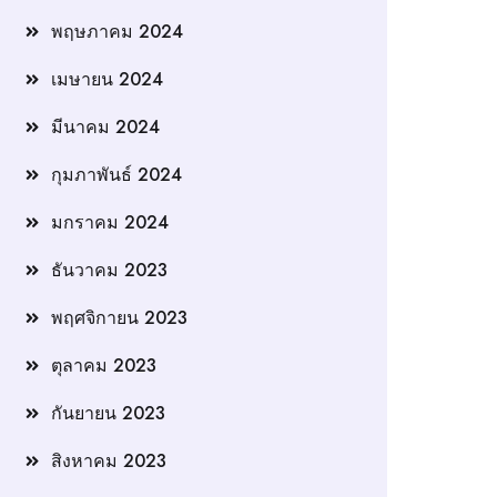
พฤษภาคม 2024
เมษายน 2024
มีนาคม 2024
กุมภาพันธ์ 2024
มกราคม 2024
ธันวาคม 2023
พฤศจิกายน 2023
ตุลาคม 2023
กันยายน 2023
สิงหาคม 2023