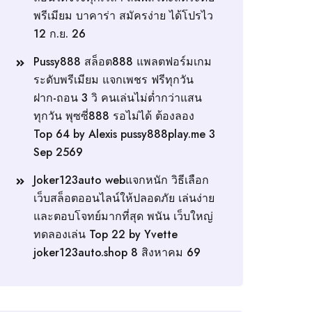
พรีเมียม บาคาร่า สมัครง่าย ได้โปรไว
12 ก.ย. 26
Pussy888 สล็อต888 แพลตฟอร์มเกม
ระดับพรีเมียม แจกเพชร ฟรีทุกวัน
ฝาก-ถอน 3 วิ คนเล่นไม่ต่ำกว่าแสน
ทุกวัน พุซซี่888 รอไม่ได้ ต้องลอง
Top 64 by Alexis pussy888play.me 3
Sep 2569
Joker123auto webแจกหนัก วิธีเลือก
เว็บสล็อตออนไลน์ให้ปลอดภัย เล่นง่าย
และตอบโจทย์มากที่สุด พนัน เว็บใหญ่
ทดลองเล่น Top 22 by Yvette
joker123auto.shop 8 สิงหาคม 69