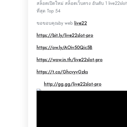
สล็อตเปิดใหม่ สล็อตเว็บตรง อันดับ 1 live22sl
ที่สุด Top 54
ขอขอบคุณby web
live22
https://bit.ly/live22slot-pro
https://ow.ly/AOiv50Qic5B
https://wow.in.th/live22slot-pro
https://t.co/GhcvyvGzks
http://gg.gg/live22slot-pro