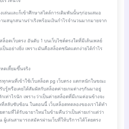
แบบเร็วทันใจ
งเล่นและก็เข้าศึกษาสไตล์การเดิมพันนั้นๆก่อนเสมอ
บความสนุกสนานร่าเริงพร้อมเงินกำไรจำนวนมากมายจาก
ล็อตเว็บตรง อันดับ 1 บนเว็บไซต์ตรงใดที่มีเส้นเพลย์
เป็นอย่างยิ่ง เพราะมันคือสล็อตชนิดแตกง่ายได้กำไร
ดเหี้ยมขึ้นจริง
รทุกคนที่เข้าใช้เว็บสล็อต pg เว็บตรง แตกหนักในขณะ
รับรู้หรือเคยได้สัมผัสกับสล็อตค่ายเกมต่างๆกันมาอยู่
สักเท่าไรนัก เพราะว่าเป็นค่ายสล็อตที่มีเกมค่อนข้างจะ
ัลที่สลับซับซ้อน ในตอนนี้ เว็บสล็อตทดลองของเราได้ทำ
ยตามที่ได้รับฉายาใหม่ในข้ามคืนว่าเป็นค่ายเก่าแต่ว่า
้น ผู้เล่นสามารถสมัครผ่านเว็บที่ให้บริการได้โดยตรง