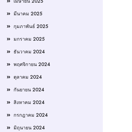
เมษายน 2025
มีนาคม 2025
กุมภาพันธ์ 2025
มกราคม 2025
ธันวาคม 2024
พฤศจิกายน 2024
ตุลาคม 2024
กันยายน 2024
สิงหาคม 2024
กรกฎาคม 2024
มิถุนายน 2024