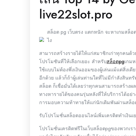
live22slot.pro
สล็อต pg เว็บตรง แตกหนัก จะหาเกมสล็อตท
ไง
สามารถสร้างรายได้ให้แก่สมาชิกเก่าทุกคนด้
โปรโมชันที่ให้เลือกเยอะ สำหรับ
สล็อตpg
เกมหร
ใช้แบบไม่ต้องพึ่งเงินออมของผู้เล่นแม้แต่สิ่งเดี
อีกด้วย แล้วก็ถ้าผู้เล่นท่านใดที่ไม่มีกำลังสิ
สล็อต ก็เชื่อมั่นได้เลยว่าทุกคนสามารถสร้างผ
ทางหารายได้ของคนรุ่นหลังที่ให้บริการได้อย่
การมอบความท้าทายให้แก่นักเดิมพันผ่านสล็อตท
รับโปรโมชั่นสล็อตออนไลน์เพิ่มเครดิตทำเงินเย
โปรโมชั่นเครดิตฟรีในเว็บสล็อตpgของพวกเราแล้ว