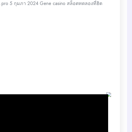
ot.pro 5 กุมภา 2024 Gene casino สล็อตทดลองที่ฮิต