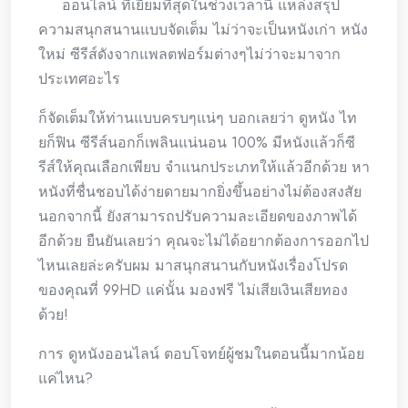
ออนไลน์ ที่เยี่ยมที่สุดในช่วงเวลานี้ แหล่งสรุป
ความสนุกสนานแบบจัดเต็ม ไม่ว่าจะเป็นหนังเก่า หนัง
ใหม่ ซีรีส์ดังจากแพลตฟอร์มต่างๆไม่ว่าจะมาจาก
ประเทศอะไร
ก็จัดเต็มให้ท่านแบบครบๆแน่ๆ บอกเลยว่า ดูหนัง ไท
ยก็ฟิน ซีรีส์นอกก็เพลินแน่นอน 100% มีหนังแล้วก็ซี
รีส์ให้คุณเลือกเพียบ จำแนกประเภทให้แล้วอีกด้วย หา
หนังที่ชื่นชอบได้ง่ายดายมากยิ่งขึ้นอย่างไม่ต้องสงสัย
นอกจากนี้ ยังสามารถปรับความละเอียดของภาพได้
อีกด้วย ยืนยันเลยว่า คุณจะไม่ได้อยากต้องการออกไป
ไหนเลยล่ะครับผม มาสนุกสนานกับหนังเรื่องโปรด
ของคุณที่ 99HD แค่นั้น มองฟรี ไม่เสียเงินเสียทอง
ด้วย!
การ ดูหนังออนไลน์ ตอบโจทย์ผู้ชมในตอนนี้มากน้อย
แค่ไหน?