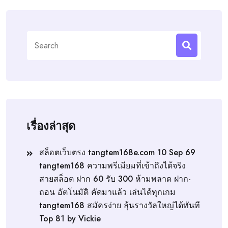
Search
for:
เรื่องล่าสุด
สล็อตเว็บตรง tangtem168e.com 10 Sep 69
tangtem168 ความพรีเมียมที่เข้าถึงได้จริง
สายสล็อต ฝาก 60 รับ 300 ห้ามพลาด ฝาก-
ถอน อัตโนมัติ คัดมาแล้ว เล่นได้ทุกเกม
tangtem168 สมัครง่าย ลุ้นรางวัลใหญ่ได้ทันที
Top 81 by Vickie