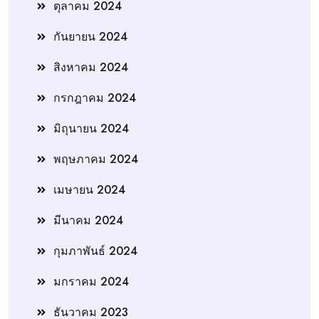
ตุลาคม 2024
กันยายน 2024
สิงหาคม 2024
กรกฎาคม 2024
มิถุนายน 2024
พฤษภาคม 2024
เมษายน 2024
มีนาคม 2024
กุมภาพันธ์ 2024
มกราคม 2024
ธันวาคม 2023