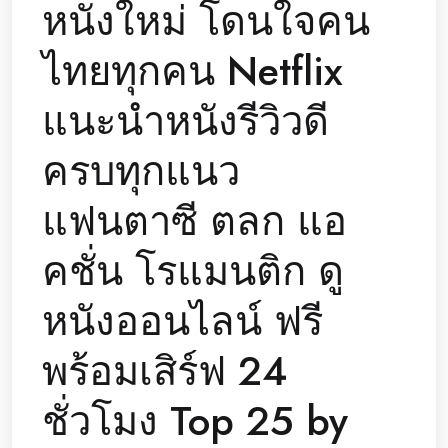
หนังใหม่ โดนใจคน
ไทยทุกคน Netflix
แนะนำหนังรีวิวดี
ครบทุกแนว
แฟนตาซี ตลก แอ
คชั่น โรแมนติก ดู
หนังออนไลน์ ฟรี
พร้อมเสิร์ฟ 24
ชั่วโมง Top 25 by