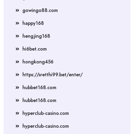
gowingo88.com
happy168
hengjing168
hi6bet.com
hongkong456
https://sretthi99.bet/enter/
hubbet168.com
hubbet168.com
hyperclub-casino.com
hyperclub-casino.com