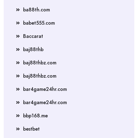
ba88th.com
babet555.com
Baccarat
baj88thb
baj88thbz.com
baj88thbz.com
bar4game24hr.com
bar4game24hr.com
bbp168.me
bestbet