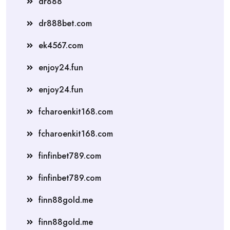
dr888
dr888bet.com
ek4567.com
enjoy24.fun
enjoy24.fun
fcharoenkit168.com
fcharoenkit168.com
finfinbet789.com
finfinbet789.com
finn88gold.me
finn88gold.me