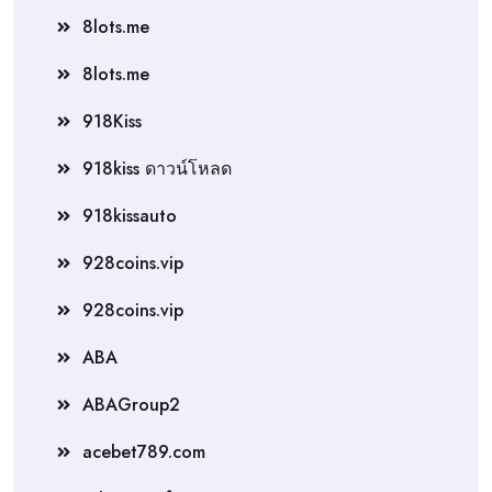
8lots.me
8lots.me
918Kiss
918kiss ดาวน์โหลด
918kissauto
928coins.vip
928coins.vip
ABA
ABAGroup2
acebet789.com