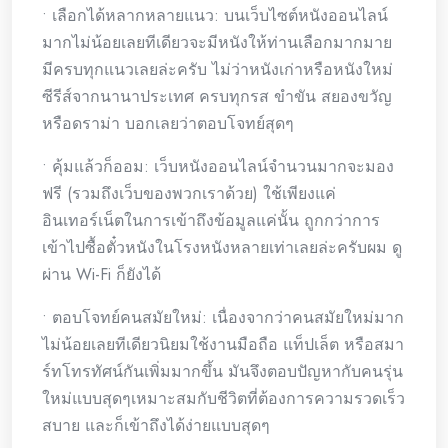
• เลือกได้หลากหลายแนว: บนเว็บไซต์หนังออนไลน์
มากไม่น้อยเลยทีเดียวจะมีหนังให้ท่านเลือกมากมาย
มีครบทุกแนวเลยล่ะครับ ไม่ว่าหนังเก่าหรือหนังใหม่
ซีรีส์จากนานาประเทศ ครบทุกรส ขำขัน สยองขวัญ
หรือดราม่า บอกเลยว่าตอบโจทย์สุดๆ
• คุ้มแล้วก็ออม: เว็บหนังออนไลน์จำนวนมากจะมอง
ฟรี (รวมถึงเว็บของพวกเราด้วย) ใช้เพียงแค่
อินเทอร์เน็ตในการเข้าถึงข้อมูลแค่นั้น ถูกกว่าการ
เข้าไปซื้อตั๋วหนังในโรงหนังหลายเท่าเลยล่ะครับผม ดู
ผ่าน Wi-Fi ก็ยังได้
• ตอบโจทย์คนสมัยใหม่: เนื่องจากว่าคนสมัยใหม่มาก
ไม่น้อยเลยทีเดียวนิยมใช้งานมือถือ แท็ปเล็ต หรือสมา
ร์ทโทรทัศน์กันเพิ่มมากขึ้น มันจึงตอบปัญหากับคนรุ่น
ใหม่แบบสุดๆเหมาะสมกับชีวิตที่ต้องการความรวดเร็ว
สบาย และก็เข้าถึงได้ง่ายแบบสุดๆ