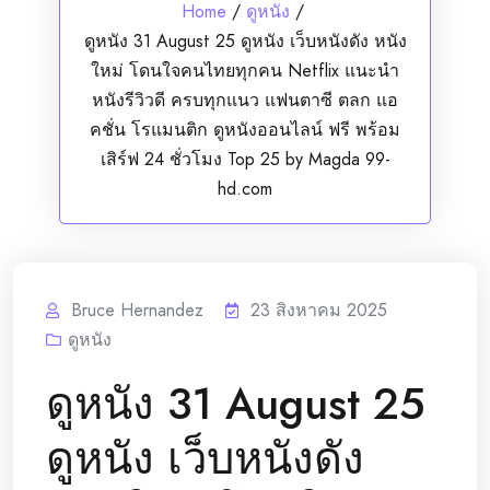
Home
/
ดูหนัง
/
ดูหนัง 31 August 25 ดูหนัง เว็บหนังดัง หนัง
ใหม่ โดนใจคนไทยทุกคน Netflix แนะนำ
หนังรีวิวดี ครบทุกแนว แฟนตาซี ตลก แอ
คชั่น โรแมนติก ดูหนังออนไลน์ ฟรี พร้อม
เสิร์ฟ 24 ชั่วโมง Top 25 by Magda 99-
hd.com
Bruce Hernandez
23 สิงหาคม 2025
ดูหนัง
ดูหนัง 31 August 25
ดูหนัง เว็บหนังดัง