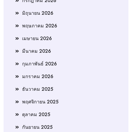
กรกฎาคม 2026
มิถุนายน 2026
พฤษภาคม 2026
เมษายน 2026
มีนาคม 2026
กุมภาพันธ์ 2026
มกราคม 2026
ธันวาคม 2025
พฤศจิกายน 2025
ตุลาคม 2025
กันยายน 2025