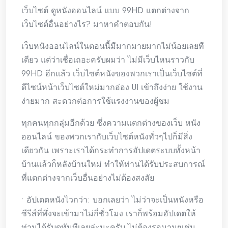
เว็บไซต์ ดูหนังออนไลน์ แบบ 99HD แตกต่างจาก
เว็บไซต์อื่นอย่างไร? มาหาคำตอบกัน!
เว็บหนังออนไลน์ในตอนนี้มีมากมายมากไม่น้อยเลยที
เดียว แต่ว่าเชื่อเถอะครับผมว่า ไม่มีเว็บไหนราวกับ
99HD อีกแล้ว เว็บไซต์หนังของพวกเราเป็นเว็บไซต์ที่
ดีไซน์หน้าเว็บไซต์ใหม่มากอ่อง UI เข้าถึงง่าย ใช้งาน
ง่ายมาก สะดวกต่อการใช้แรงงานของผู้ชม
ทุกคนทุกกลุ่มอีกด้วย ซึ่งความแตกต่างของเว็บ หนัง
ออนไลน์ ของพวกเรากับเว็บไซต์หนังทั่วๆไปก็มีสิ่ง
เดียวกัน เพราะเราได้กระทำการอัปเดตระบบทั้งหน้า
บ้านแล้วก็หลังบ้านใหม่ ทำให้ท่านได้รับประสบการณ์
ที่แตกต่างจากเว็บอื่นอย่างไม่ต้องสงสัย
• อัปเดตหนังไวกว่า: บอกเลยว่า ไม่ว่าจะเป็นหนังหรือ
ซีรีส์ที่พึ่งจะเข้ามาไม่กี่ชั่วโมง เราก็พร้อมอัปเดตให้
ท่านได้รับดูทันทีเลยล่ะนะครับ ไม่ต้องรอนานๆเช่น