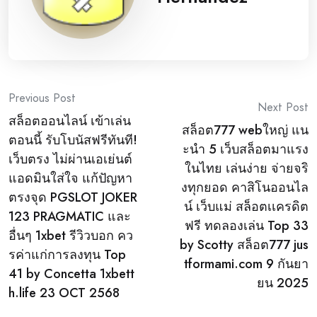
Post
Previous Post
Next Post
สล็อตออนไลน์ เข้าเล่น
navigation
สล็อต777 webใหญ่ แน
ตอนนี้ รับโบนัสฟรีทันที!
ะนำ 5 เว็บสล็อตมาแรง
เว็บตรง ไม่ผ่านเอเย่นต์
ในไทย เล่นง่าย จ่ายจริ
แอดมินใส่ใจ แก้ปัญหา
งทุกยอด คาสิโนออนไล
ตรงจุด PGSLOT JOKER
น์ เว็บแม่ สล็อตเเครดิต
123 PRAGMATIC และ
ฟรี ทดลองเล่น Top 33
อื่นๆ 1xbet รีวิวบอก คว
by Scotty สล็อต777 jus
รค่าแก่การลงทุน Top
tformami.com 9 กันยา
41 by Concetta 1xbett
ยน 2025
h.life 23 OCT 2568