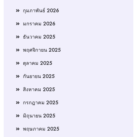
กุมภาพันธ์ 2026
มกราคม 2026
ธันวาคม 2025
พฤศจิกายน 2025
ตุลาคม 2025
กันยายน 2025
สิงหาคม 2025
กรกฎาคม 2025
มิถุนายน 2025
พฤษภาคม 2025