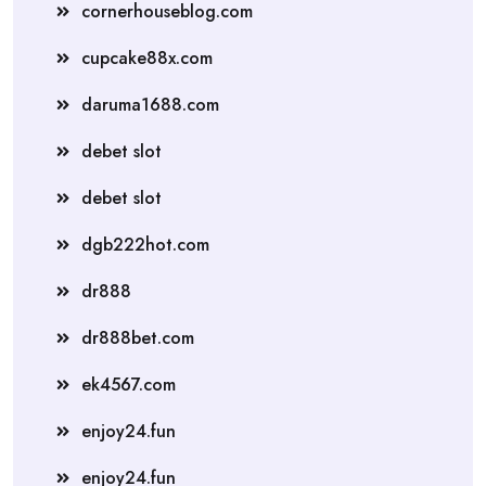
cornerhouseblog.com
cupcake88x.com
daruma1688.com
debet slot
debet slot
dgb222hot.com
dr888
dr888bet.com
ek4567.com
enjoy24.fun
enjoy24.fun