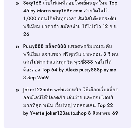
Sexy168 เว็บไพ่สดที่ตอบโจทย์คนยุคใหม่ Top
45 by Morris sexy168c.com สายวัดใจได้
1,000 ถอนได้จริงทุกเวลา สัมผัสโต๊ะสดระดับ
พรีเมียม บาคาร่า สมัครง่าย ได้โปรไว 12 ก.ย.
26
Pussy888 สล็อต888 แพลตฟอร์มเกมระดับ
พรีเมียม แจกเพชร ฟรีทุกวัน ฝาก-ถอน 3 วิ คน
เล่นไม่ต่ำกว่าแสนทุกวัน พุซซี่888 รอไม่ได้
ต้องลอง Top 64 by Alexis pussy888play.me
3 Sep 2569
Joker123auto webแจกหนัก วิธีเลือกเว็บสล็อต
ออนไลน์ให้ปลอดภัย เล่นง่าย และตอบโจทย์
มากที่สุด พนัน เว็บใหญ่ ทดลองเล่น Top 22
by Yvette joker123auto.shop 8 สิงหาคม 69