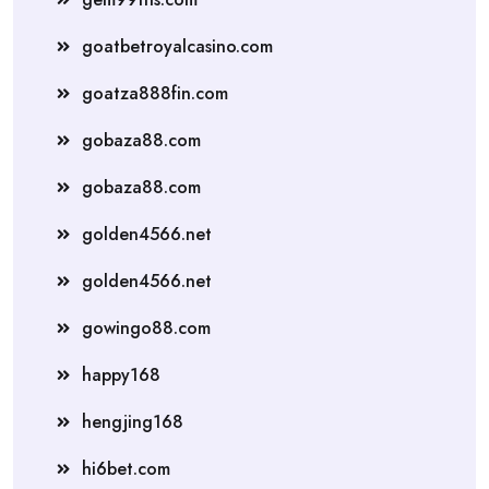
goatbetroyalcasino.com
goatza888fin.com
gobaza88.com
gobaza88.com
golden4566.net
golden4566.net
gowingo88.com
happy168
hengjing168
hi6bet.com