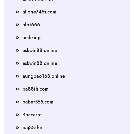
allone745s.com
alot666
ambking
askwin88.online
askwin88.online
aungpao168.online
ba88th.com
babet555.com
Baccarat
baj88thb