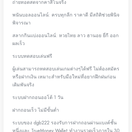
ถ่ายทอดสดจากคาสิโนจริง
พนันบอลออนไลน์: ครบทุกลีก ราคาดี มีสถิติช่วยพินิจ
พิจารณา
สลากกินแบ่งออนไลน์: หวยไทย ลาว ฮานอย ยี่กี ออก
ผลเร็ว
ระบบทดสอบเล่นฟรี
ผู้เล่นสามารถทดสอบเล่นเกมต่างๆได้ฟรี ไม่ต้องสมัคร
หรือฝากเงิน เหมาะสำหรับมือใหม่ที่อยากฝึกฝนก่อน
เดิมพันจริง
ระบบฝากถอนออโต้ 1 วัน
ฝากถอนเร็ว ไม่มีขั้นต่ำ
ระบบของ dgb222 รองรับการฝากถอนผ่านแบงค์ชั้น
หนึ่งและ TrueMoney Wallet ทำงานรวดเร็วภายใน 30