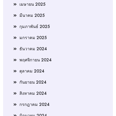
เมษายน 2025
มีนาคม 2025
กุมภาพันธ์ 2025
มกราคม 2025
ธันวาคม 2024
พฤศจิกายน 2024
ตุลาคม 2024
กันยายน 2024
สิงหาคม 2024
กรกฎาคม 2024
มิถุนายน 2024