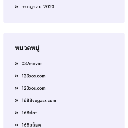
กรกฎาคม 2023
หมวดหมู่
037movie
123xos.com
123xos.com
1688vegasx.com
168slot
168สล็อต