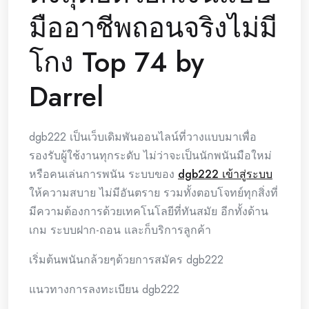
มืออาชีพถอนจริงไม่มี
โกง Top 74 by
Darrel
dgb222 เป็นเว็บเดิมพันออนไลน์ที่วางแบบมาเพื่อ
รองรับผู้ใช้งานทุกระดับ ไม่ว่าจะเป็นนักพนันมือใหม่
หรือคนเล่นการพนัน ระบบของ
dgb222 เข้าสู่ระบบ
ให้ความสบาย ไม่มีอันตราย รวมทั้งตอบโจทย์ทุกสิ่งที่
มีความต้องการด้วยเทคโนโลยีที่ทันสมัย อีกทั้งด้าน
เกม ระบบฝาก-ถอน และก็บริการลูกค้า
เริ่มต้นพนันกล้วยๆด้วยการสมัคร dgb222
แนวทางการลงทะเบียน dgb222