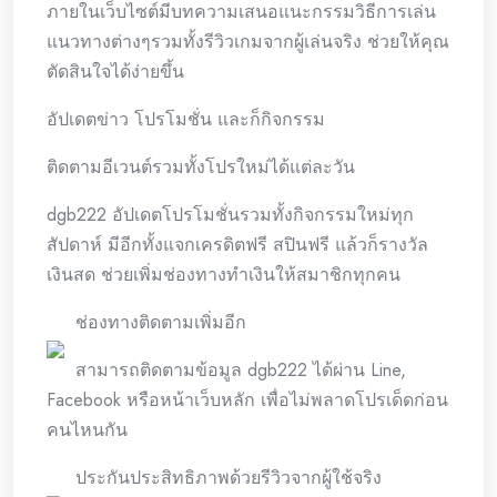
ภายในเว็บไซต์มีบทความเสนอแนะกรรมวิธีการเล่น
แนวทางต่างๆรวมทั้งรีวิวเกมจากผู้เล่นจริง ช่วยให้คุณ
ตัดสินใจได้ง่ายขึ้น
อัปเดตข่าว โปรโมชั่น และก็กิจกรรม
ติดตามอีเวนต์รวมทั้งโปรใหม่ได้แต่ละวัน
dgb222 อัปเดตโปรโมชั่นรวมทั้งกิจกรรมใหม่ทุก
สัปดาห์ มีอีกทั้งแจกเครดิตฟรี สปินฟรี แล้วก็รางวัล
เงินสด ช่วยเพิ่มช่องทางทำเงินให้สมาชิกทุกคน
ช่องทางติดตามเพิ่มอีก
สามารถติดตามข้อมูล dgb222 ได้ผ่าน Line,
Facebook หรือหน้าเว็บหลัก เพื่อไม่พลาดโปรเด็ดก่อน
คนไหนกัน
ประกันประสิทธิภาพด้วยรีวิวจากผู้ใช้จริง