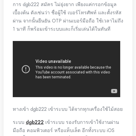
การ dgb222 สมัคร ไม่ยุ่งยาก เพียงแค่กรอกข้อมูล
เบื้องต้น ดังเช่นว่า ชื่อผู้ใช้ เบอร์โทรศัพท์ และตั้งรหัส
ผ่าน จากนั้นยืนยัน OTP ผ่านเบอร์มือถือ ใช้เวลาไม่ถึง
1 นาที ก็พร้อมเข้าระบบและก็เริ่มเล่นได้ในทันที
ทางเข้า dgb222 เข้าระบบ ได้จากทุกเครื่องใช้ไม้สอย
ระบบ
dgb222
เข้าระบบ รองรับการเข้าใช้งานผ่าน
มือถือ คอมพิวเตอร์ หรือแท็บเล็ต อีกทั้งระบบ iOS