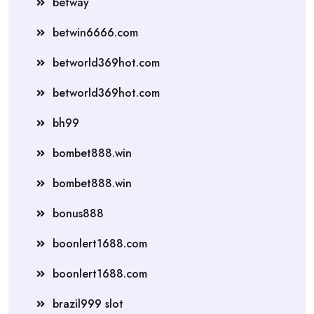
betway
betwin6666.com
betworld369hot.com
betworld369hot.com
bh99
bombet888.win
bombet888.win
bonus888
boonlert1688.com
boonlert1688.com
brazil999 slot