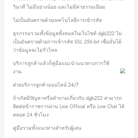
วินาที ไม่มีอย่างน้อย และไม่มีค่าธรรมเนียม
ไม่เป็นอันตรายด้วยเทคโนโลยีการเข้ารหัส
ธุรกรรมรวมทั้งข้อมูลทั้งหมดในเว็บไซต์ dgb222 ไม่
เป็นอันตรายด้วยการเข้ารหัส SSL 256-bit เชื่อมั่นได้
ว่าข้อมูลจะไม่รั่วไหล
บริการลูกค้าแล้วก็คู่มือแนะนำแนวทางการใช้
งาน
ฝ่ายบริการลูกค้าออนไลน์ 24/7
ถ้าเกิดมีปัญหาหรือคำถามเกี่ยวกับ dgb222 สามารถ
ติดต่อข้าราชการผ่าน Line Official หรือ Live Chat ได้
ตลอด 24 ชั่วโมง
คู่มือรวมทั้งแนวทางสำหรับผู้เล่น