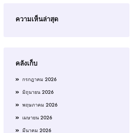
ความเห็นล่าสุด
คลังเก็บ
กรกฎาคม 2026
มิถุนายน 2026
พฤษภาคม 2026
เมษายน 2026
มีนาคม 2026