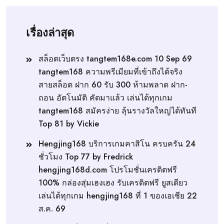
เรื่องล่าสุด
สล็อตเว็บตรง tangtem168e.com 10 Sep 69
tangtem168 ความพรีเมียมที่เข้าถึงได้จริง
สายสล็อต ฝาก 60 รับ 300 ห้ามพลาด ฝาก-
ถอน อัตโนมัติ คัดมาแล้ว เล่นได้ทุกเกม
tangtem168 สมัครง่าย ลุ้นรางวัลใหญ่ได้ทันที
Top 81 by Vickie
Hengjing168 บริการเกมคาสิโน ครบครัน 24
ชั่วโมง Top 77 by Fredrick
hengjing168d.com โปรโมชั่นเครดิตฟรี
100% กล่องสุ่มเฮงเฮง รับเครดิตฟรี ยูสเดียว
เล่นได้ทุกเกม hengjing168 ที่ 1 ของเอเชีย 22
ส.ค. 69