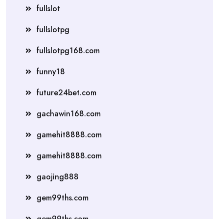
fullslot
fullslotpg
fullslotpg168.com
funny18
future24bet.com
gachawin168.com
gamehit8888.com
gamehit8888.com
gaojing888
gem99ths.com
gem99ths.com